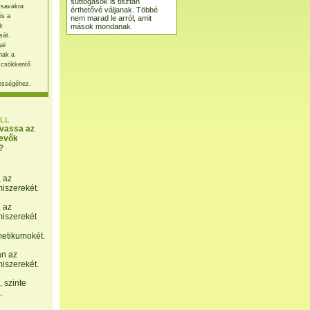
suttogások is tisztán
rsavakra
érthetővé váljanak. Többé
és a
nem marad le arról, amit
mások mondanak.
k
sát.
ai
nak a
 csökkentő
ességéhez.
LL
lvassa az
evők
?
, az
miszerekét.
, az
miszerekét
etikumokét.
án az
miszerekét.
 szinte
.