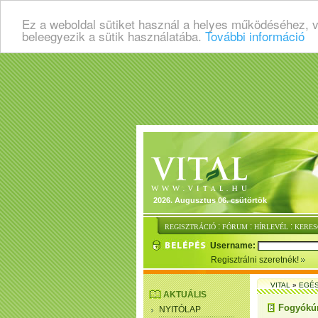
Ez a weboldal sütiket használ a helyes működéséhez, 
beleegyezik a sütik használatába.
További információ
2026. Augusztus 06. csütörtök
:
:
:
REGISZTRÁCIÓ
FÓRUM
HÍRLEVÉL
KERES
Username:
Regisztrálni szeretnék!
VITAL
»
EGÉ
AKTUÁLIS
Fogyókúr
NYITÓLAP