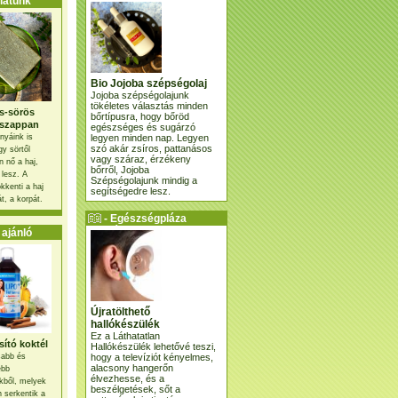
atunk
Bio Jojoba szépségolaj
Jojoba szépségolajunk
tökéletes választás minden
s-sörös
bőrtípusra, hogy bőröd
szappan
egészséges és sugárzó
legyen minden nap. Legyen
nyáink is
szó akár zsíros, pattanásos
gy sörtől
vagy száraz, érzékeny
 nő a haj,
bőrről, Jojoba
 lesz. A
Szépségolajunk mindig a
kkenti a haj
segítségedre lesz.
t, a korpát.
- Egészségpláza
ajánlatunk -
ajánló
Újratölthető
hallókészülék
Ez a Láthatatlan
ító koktél
Hallókészülék lehetővé teszi,
hogy a televíziót kényelmes,
osabb és
alacsony hangerőn
ebb
élvezhesse, és a
kből, melyek
beszélgetések, sőt a
 serkentik a