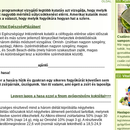
Ajánl
OLDAL
 programokat vizsgáló legtöbb kutatás azt vizsgálja, hogy melyik
et nagyobb mértékű súlycsökkenést elérni. Amerikai kutatók most
k a választ, hogy melyik fogyókúra hogyan hat a szívre.
 Vital EgészségPlázában!
Egészségügyi Intézetének kutatói a célfogyás elérése utáni időszak
Csaláno
keit és más szívre jellemző tényezőket helyeztek érdeklődésük
sampon
árom diétás módszert vizsgálva: Ornish- (zsírban nagyon szegény,
Már nagya
gazdag), Atkins- (szénhidrátban nagyon szegény, magas
tudták, ho
), és South Beach-diéta (mely három szakaszban zajlik, magas
gyorsabban
 és különbséget tesz a különféle szénhidrátok között).
fényesebb
csalán csö
___________________
ajánló
____________________________
zsírosságá
 hasa!
Vital 
r a hasára hízik és gyakran egy sikeres fogyókúrát követően sem
i zsírpárnák, úszógumik. Van itt valami, ami égeti a zsírt és laposítja
Legyen lapos a hasa ezzel a finom gyógynövény koktéllal>>>
_______________________________________________________
zséges résztvevő mind a három diétát kipróbálta négyhetes
diétás időszakok közt négyhetes átmeneti periódust tartottak, melynek
Haslapos
kedve szerint étkezhetett. Az Atkins-étrend zsírtartalma 50% (napi 30
A legillat
ché 30% (napi 14 g), míg az Ornishé 10% (napi 3 g). A résztvevők
legízletes
 testtömegindexe 22,6 volt (normál súlynak tekinthető a 18,5-24,9
gyógyfűve
együttesen