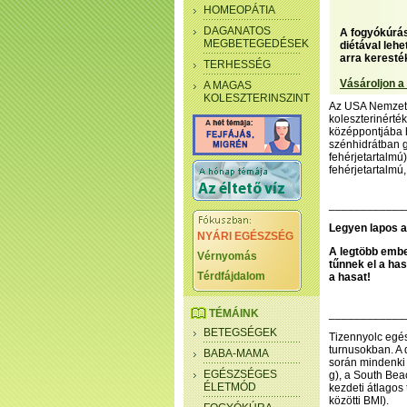
HOMEOPÁTIA
DAGANATOS
A fogyókúrás
MEGBETEGEDÉSEK
diétával leh
arra keresté
TERHESSÉG
Vásároljon a
A MAGAS
KOLESZTERINSZINT
Az USA Nemzeti 
koleszterinérté
középpontjába h
szénhidrátban 
fehérjetartalmú
fehérjetartalmú,
____________
Legyen lapos a
NYÁRI EGÉSZSÉG
A legtöbb embe
Vérnyomás
tűnnek el a has
Térdfájdalom
a hasat!
TÉMÁINK
____________
BETEGSÉGEK
Tizennyolc egés
turnusokban. A 
BABA-MAMA
során mindenki 
EGÉSZSÉGES
g), a South Bea
ÉLETMÓD
kezdeti átlagos
közötti BMI).