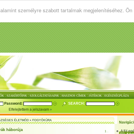
valamint személyre szabott tartalmak megjelenítéséhez. Ön
:
:
:
:
:
ŐK
SZAKÉRTŐINK
SZOLGÁLTATÁSAINK
HASZNOS CÍMEK
JÁTÉKOK
EGÉSZSÉGPLÁZA
Password:
SEARCH:
Elfelejtettem a jelszavam
SZSÉGES ÉLETMÓD
»
FOGYÓKÚRA
Navigác
ák háborúja
A fül e
1 .