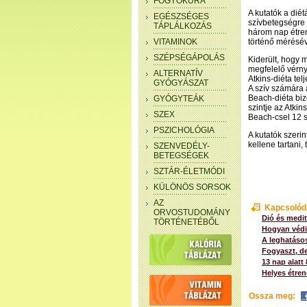
FOGYÓKÚRA
A kutatók a diét
EGÉSZSÉGES
szívbetegségre 
TÁPLÁLKOZÁS
három nap étren
VITAMINOK
történő mérésév
SZÉPSÉGÁPOLÁS
Kiderült, hogy 
megfelelő vérn
ALTERNATÍV
Atkins-diéta tel
GYÓGYÁSZAT
A szív számára 
Beach-diéta biz
GYÓGYTEÁK
szintje az Atki
SZEX
Beach-csel 12 s
PSZICHOLÓGIA
A kutatók szerin
kellene tartani,
SZENVEDÉLY-
BETEGSÉGEK
SZTÁR-ÉLETMÓDI
KÜLÖNÖS SORSOK
AZ
Kapcsolód
ORVOSTUDOMÁNY
Dió és medit
TÖRTÉNETÉBŐL
Hogyan védik
A leghatásos
Fogyaszt, de 
13 nap alatt
Helyes étre
Ossza meg: