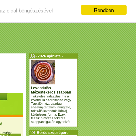
Rendben
 az oldal böngészésével
- 2026 ajánlata -
Levendulás
Mézestekercs szappan
Tökéletes választás, ha a
levendula szerelmese vagy.
Tápláló méz, gazdag
sheavaj-tartalom, nyugtató,
relaxáló levendula illóolaj,
különleges forma. Ezek
teszik a mézes tekercs
szappant igazán egyedivé.
ió
-Bőröd szépségére-
gészsége