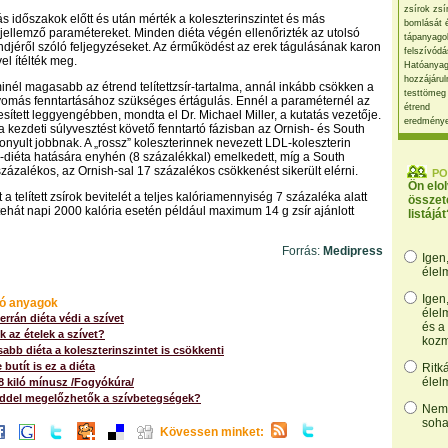
zsírok zsí
ás időszakok előtt és után mérték a koleszterinszintet és más
bomlását 
jellemző paramétereket. Minden diéta végén ellenőrizték az utolsó
tápanyago
djéről szóló feljegyzéseket. Az érműködést az erek tágulásának karon
felszívódá
el ítélték meg.
Hatóanyag
hozzájárul
minél magasabb az étrend telítettzsír-tartalma, annál inkább csökken a
testtömeg
yomás fenntartásához szükséges értágulás. Ennél a paraméternél az
étrend
jesített leggyengébben, mondta el Dr. Michael Miller, a kutatás vezetője.
eredmény
a kezdeti súlyvesztést követő fenntartó fázisban az Ornish- és South
onyult jobbnak. A „rossz” koleszterinnek nevezett LDL-koleszterin
ns-diéta hatására enyhén (8 százalékkal) emelkedett, míg a South
zázalékos, az Ornish-sal 17 százalékos csökkenést sikerült elérni.
PO
Ön elo
t a telített zsírok bevitelét a teljes kalóriamennyiség 7 százaléka alatt
összet
 tehát napi 2000 kalória esetén például maximum 14 g zsír ajánlott
listáját
Forrás:
Medipress
Igen
élel
Igen
ó anyagok
élel
errán diéta védi a szívet
és a
 az ételek a szívet?
kozm
abb diéta a koleszterinszintet is csökkenti
butít is ez a diéta
Ritk
élel
 8 kiló mínusz /Fogyókúra/
nddel megelőzhetők a szívbetegségek?
Nem,
soha
Kövessen minket: