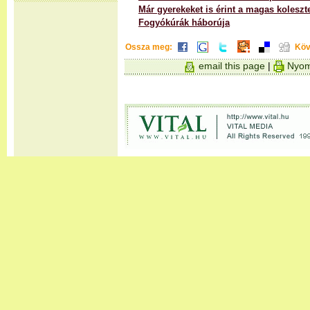
Már gyerekeket is érint a magas koleszt
Fogyókúrák háborúja
Ossza meg:
Köv
email this page
|
Nyom