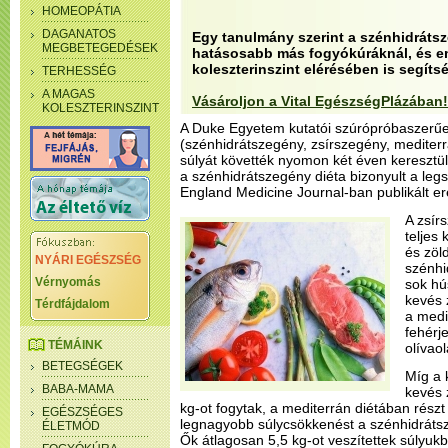
HOMEOPÁTIA
DAGANATOS
Egy tanulmány szerint a szénhidrátsz
MEGBETEGEDÉSEK
hatásosabb más fogyókúráknál, és em
koleszterinszint elérésében is segítsé
TERHESSÉG
A MAGAS
Vásároljon a Vital EgészségPlázában!
KOLESZTERINSZINT
A Duke Egyetem kutatói szúrópróbaszerűen
(szénhidrátszegény, zsírszegény, mediterr
súlyát követték nyomon két éven keresztül
a szénhidrátszegény diéta bizonyult a leg
England Medicine Journal-ban publikált 
A zsír
teljes
és zöl
NYÁRI EGÉSZSÉG
szénhi
Vérnyomás
sok hús
kevés 
Térdfájdalom
a medi
fehérj
TÉMÁINK
olívaol
BETEGSÉGEK
Míg a 
BABA-MAMA
kevés 
kg-ot fogytak, a mediterrán diétában részt
EGÉSZSÉGES
legnagyobb súlycsökkenést a szénhidrátsze
ÉLETMÓD
Ők átlagosan 5,5 kg-ot veszítettek súlyukb