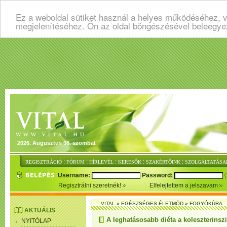
Ez a weboldal sütiket használ a helyes működéséhez, v
megjelenítéséhez. Ön az oldal böngészésével beleegye
2026. Augusztus 08. szombat
:
:
:
:
:
REGISZTRÁCIÓ
FÓRUM
HÍRLEVÉL
KERESŐK
SZAKÉRTŐINK
SZOLGÁLTATÁSA
Username:
Password:
Regisztrálni szeretnék!
Elfelejtettem a jelszavam
VITAL
»
EGÉSZSÉGES ÉLETMÓD
»
FOGYÓKÚRA
AKTUÁLIS
A leghatásosabb diéta a koleszterinszi
NYITÓLAP