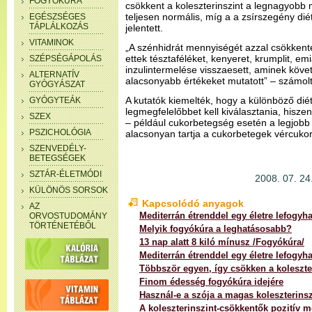
FOGYÓKÚRA
csökkent a koleszterinszint a legnagyobb 
teljesen normális, míg a a zsírszegény di
EGÉSZSÉGES
TÁPLÁLKOZÁS
jelentett.
VITAMINOK
„A szénhidrát mennyiségét azzal csökkent
ettek tésztaféléket, kenyeret, krumplit, em
SZÉPSÉGÁPOLÁS
inzulintermelése visszaesett, aminek követ
ALTERNATÍV
alacsonyabb értékeket mutatott” – számolt 
GYÓGYÁSZAT
A kutatók kiemelték, hogy a különböző dié
GYÓGYTEÁK
legmegfelelőbbet kell kiválasztania, hisz
SZEX
– például cukorbetegség esetén a legjobb 
PSZICHOLÓGIA
alacsonyan tartja a cukorbetegek vércukors
SZENVEDÉLY-
BETEGSÉGEK
SZTÁR-ÉLETMÓDI
2008. 07. 24.
KÜLÖNÖS SORSOK
Kapcsolódó anyagok
AZ
Mediterrán étrenddel egy életre lefogyha
ORVOSTUDOMÁNY
TÖRTÉNETÉBŐL
Melyik fogyókúra a leghatásosabb?
13 nap alatt 8 kiló mínusz /Fogyókúra/
Mediterrán étrenddel egy életre lefogyha
Többször egyen, így csökken a koleszte
Finom édesség fogyókúra idejére
Használ-e a szója a magas koleszterinsz
A koleszterinszint-csökkentők pozitív m