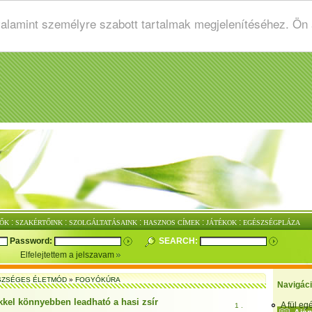
valamint személyre szabott tartalmak megjelenítéséhez. Ön
:
:
:
:
:
ŐK
SZAKÉRTŐINK
SZOLGÁLTATÁSAINK
HASZNOS CÍMEK
JÁTÉKOK
EGÉSZSÉGPLÁZA
Password:
SEARCH:
Elfelejtettem a jelszavam
SZSÉGES ÉLETMÓD
»
FOGYÓKÚRA
Navigác
kkel könnyebben leadható a hasi zsír
A fül e
1 .