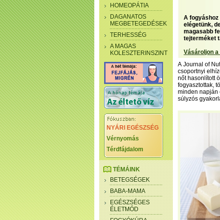
HOMEOPÁTIA
DAGANATOS
A fogyáshoz 
MEGBETEGEDÉSEK
elégetünk, de
magasabb feh
TERHESSÉG
tejterméket t
A MAGAS
Vásároljon a
KOLESZTERINSZINT
A Journal of N
csoportnyi elhí
nőt hasonlított
fogyasztottak, 
minden napján e
súlyzós gyakorl
NYÁRI EGÉSZSÉG
Vérnyomás
Térdfájdalom
TÉMÁINK
BETEGSÉGEK
BABA-MAMA
EGÉSZSÉGES
ÉLETMÓD