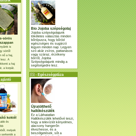
atunk
Bio Jojoba szépségolaj
Jojoba szépségolajunk
tökéletes választás minden
s-sörös
bőrtípusra, hogy bőröd
szappan
egészséges és sugárzó
legyen minden nap. Legyen
nyáink is
szó akár zsíros, pattanásos
gy sörtől
vagy száraz, érzékeny
 nő a haj,
bőrről, Jojoba
 lesz. A
Szépségolajunk mindig a
kkenti a haj
segítségedre lesz.
t, a korpát.
- Egészségpláza
ajánlatunk -
ajánló
Újratölthető
hallókészülék
Ez a Láthatatlan
ító koktél
Hallókészülék lehetővé teszi,
hogy a televíziót kényelmes,
osabb és
alacsony hangerőn
ebb
élvezhesse, és a
kből, melyek
beszélgetések, sőt a
 serkentik a