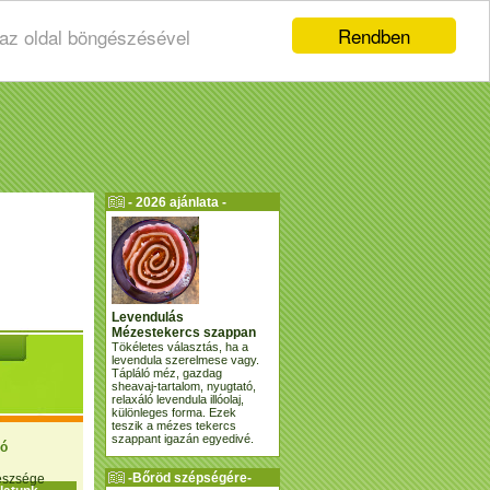
Rendben
 az oldal böngészésével
- 2026 ajánlata -
Levendulás
Mézestekercs szappan
Tökéletes választás, ha a
levendula szerelmese vagy.
Tápláló méz, gazdag
sheavaj-tartalom, nyugtató,
relaxáló levendula illóolaj,
különleges forma. Ezek
teszik a mézes tekercs
szappant igazán egyedivé.
ió
-Bőröd szépségére-
gészsége