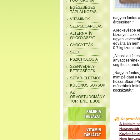
FOGYÓKÚRA
EGÉSZSÉGES
TÁPLÁLKOZÁS
nagyon fontos 
VITAMINOK
érdekében.”
SZÉPSÉGÁPOLÁS
A legkevésbé el
ALTERNATÍV
bizonyult: az ez
GYÓGYÁSZAT
ugyan kevesebb 
egyáltalán nem 
GYÓGYTEÁK
0,7 kg izomtöbbl
SZEX
„A hasi zsírfele
PSZICHOLÓGIA
anyagcserének. 
segítheti ennek
SZENVEDÉLY-
BETEGSÉGEK
„Nagyon fontos,
mint például a t
SZTÁR-ÉLETMÓDI
hozzá Stuart Phi
KÜLÖNÖS SORSOK
erősebbek lette
kockázatát.”
AZ
ORVOSTUDOMÁNY
TÖRTÉNETÉBŐL
Kapcsolód
A kalcium s
Hatásosabb a
Kevésbé hizl
Nem fogyaszt