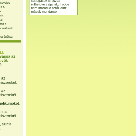
suttogások is tisztán
rsavakra
érthetővé váljanak. Többé
és a
nem marad le arról, amit
mások mondanak.
k
sát.
ai
nak a
 csökkentő
ességéhez.
LL
lvassa az
evők
?
, az
miszerekét.
, az
miszerekét
etikumokét.
án az
miszerekét.
 szinte
.