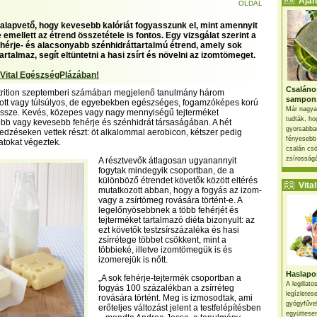
Ajánl
OLDAL
alapvető, hogy kevesebb kalóriát fogyasszunk el, mint amennyit
 emellett az étrend összetétele is fontos. Egy vizsgálat szerint a
érje- és alacsonyabb szénhidráttartalmú étrend, amely sok
artalmaz, segít eltüntetni a hasi zsírt és növelni az izomtömeget.
 Vital EgészségPlázában!
Csaláno
utrition szeptemberi számában megjelenő tanulmány három
sampon
zott vagy túlsúlyos, de egyebekben egészséges, fogamzóképes korú
Már nagya
 össze. Kevés, közepes vagy nagy mennyiségű tejterméket
tudták, ho
több vagy kevesebb fehérje és szénhidrát társaságában. A hét
gyorsabban
dzéseken vettek részt: öt alkalommal aerobicon, kétszer pedig
fényesebb
atokat végeztek.
csalán csö
zsírosságá
A résztvevők átlagosan ugyanannyit
fogytak mindegyik csoportban, de a
különböző étrendet követők között eltérés
Vital 
mutatkozott abban, hogy a fogyás az izom-
vagy a zsírtömeg rovására történt-e. A
legelőnyösebbnek a több fehérjét és
tejterméket tartalmazó diéta bizonyult: az
ezt követők testzsírszázaléka és hasi
zsírrétege többet csökkent, mint a
többieké, illetve izomtömegük is és
izomerejük is nőtt.
Haslapos
„A sok fehérje-tejtermék csoportban a
A legillat
fogyás 100 százalékban a zsírréteg
legízletes
rovására történt. Meg is izmosodtak, ami
gyógyfűve
erőteljes változást jelent a testfelépítésben
együttesen