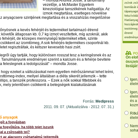
– mondta Andrea Josse, a tanulmány
zsírok zsí
vezetője, a McMaster Egyetem
bomlását 
kineziológiai tanszékének hallgatója. Az
tápanyago
izmok megtartása, esetleges növelése
felszívódá
az anyagcsere szintjének megtartása és a visszahízás megelőzése
Hatóanyag
hozzájárul
testtömeg
őnyösnek a kevés fehérjét és tejterméket tartalmazó étrend
étrend
t követők átlagosan kb. 0,7 kg izmot veszítettek, míg azoknál, akik
eredmény
fehérjét, de közepes mennyiségű tejterméket ettek, szinte
csökkent az izomtömeg, A sok fehérjés-tejtermékes csoportnál kb.
etet regisztráltak, és kétszer kevesebb hasi zsírt.
PO
slegről úgy tartják, hogy különösen rosszat tesz a keringésnek és az
Ön elo
Tanulmányunk eredményei szerint a kalcium és a fehérje bevitele
összet
 a feleslegnek a ledolgozását” – mondta Josse.
listáját
 hogy ezeket a változásokat nem egyetlen mérőszámmal lehet leírni,
esttömeg-index, mellyel általában a diéta sikerét jellemzik – tette
Igen
llips, a tanszék professzora. – Ezek a nők sokkal fittebbek és
élel
k, mely jelentősen csökkenti a betegségek kialakulásának
Igen
élel
és a
Forrás:
Medipress
kozm
2011. 09. 07. (Aktualizálva - 2012. 07. 31.)
Ritk
ó anyagok
élel
egít a fogyásban
Nem,
 fogyókúra, ha több tejet iszunk
soha
al a zsírosabb tej?
 az alacsony zsírtartalmú tejtermék