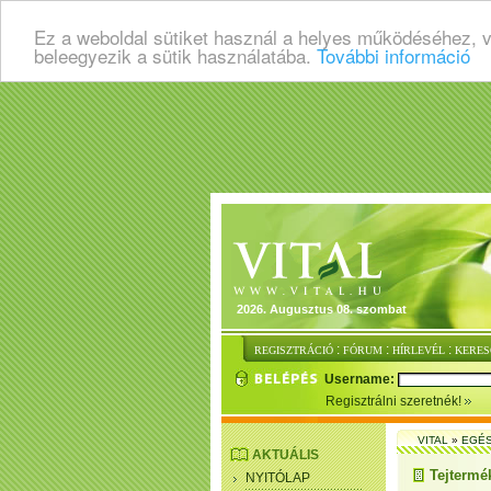
Ez a weboldal sütiket használ a helyes működéséhez, 
beleegyezik a sütik használatába.
További információ
2026. Augusztus 08. szombat
:
:
:
REGISZTRÁCIÓ
FÓRUM
HÍRLEVÉL
KERES
Username:
Regisztrálni szeretnék!
VITAL
»
EGÉ
AKTUÁLIS
Tejtermé
NYITÓLAP