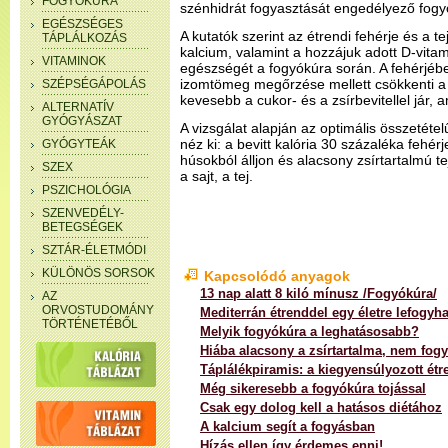
FOGYÓKÚRA
szénhidrát fogyasztását engedélyező fogy
EGÉSZSÉGES
A kutatók szerint az étrendi fehérje és a t
TÁPLÁLKOZÁS
kalcium, valamint a hozzájuk adott D-vita
VITAMINOK
egészségét a fogyókúra során. A fehérjé
izomtömeg megőrzése mellett csökkenti a t
SZÉPSÉGÁPOLÁS
kevesebb a cukor- és a zsírbevitellel jár,
ALTERNATÍV
GYÓGYÁSZAT
A vizsgálat alapján az optimális összetét
néz ki: a bevitt kalória 30 százaléka fehér
GYÓGYTEÁK
húsokból álljon és alacsony zsírtartalmú te
SZEX
a sajt, a tej.
PSZICHOLÓGIA
SZENVEDÉLY-
BETEGSÉGEK
SZTÁR-ÉLETMÓDI
KÜLÖNÖS SORSOK
Kapcsolódó anyagok
13 nap alatt 8 kiló mínusz /Fogyókúra/
AZ
ORVOSTUDOMÁNY
Mediterrán étrenddel egy életre lefogyha
TÖRTÉNETÉBŐL
Melyik fogyókúra a leghatásosabb?
Hiába alacsony a zsírtartalma, nem fogy
Táplálékpiramis: a kiegyensúlyozott étr
Még sikeresebb a fogyókúra tojással
Csak egy dolog kell a hatásos diétához
A kalcium segít a fogyásban
Hízás ellen így érdemes enni!