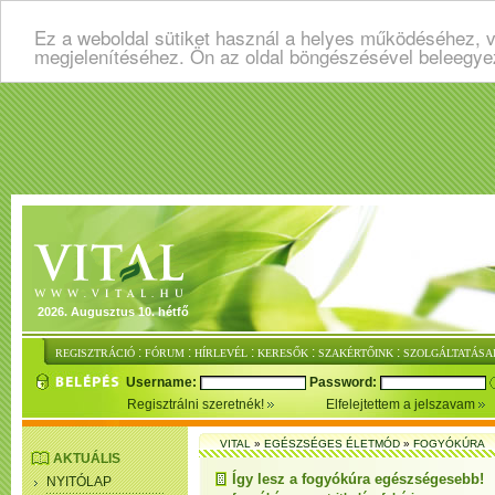
Ez a weboldal sütiket használ a helyes működéséhez, v
megjelenítéséhez. Ön az oldal böngészésével beleegye
2026. Augusztus 10. hétfő
:
:
:
:
:
REGISZTRÁCIÓ
FÓRUM
HÍRLEVÉL
KERESŐK
SZAKÉRTŐINK
SZOLGÁLTATÁSA
Username:
Password:
Regisztrálni szeretnék!
Elfelejtettem a jelszavam
VITAL
»
EGÉSZSÉGES ÉLETMÓD
»
FOGYÓKÚRA
AKTUÁLIS
Így lesz a fogyókúra egészségesebb!
NYITÓLAP