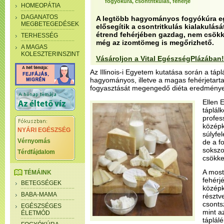
fogyókúra, csontritkulás, fehérje
HOMEOPÁTIA
DAGANATOS
A legtöbb hagyományos fogyókúra eg
MEGBETEGEDÉSEK
elősegítik a csontritkulás kialakulás
étrend fehérjében gazdag, nem csök
TERHESSÉG
még az izomtömeg is megőrizhető.
A MAGAS
KOLESZTERINSZINT
Vásároljon a Vital EgészségPlázában!
Az Illinois-i Egyetem kutatása során a táp
hagyományos, illetve a magas fehérjetarta
fogyasztását megengedő diéta eredményes
Ellen 
táplál
profes
középk
NYÁRI EGÉSZSÉG
súlyfel
Vérnyomás
de a f
sokszo
Térdfájdalom
csökke
A most
TÉMÁINK
fehérj
BETEGSÉGEK
középk
BABA-MAMA
résztv
csonts
EGÉSZSÉGES
mint a
ÉLETMÓD
táplál