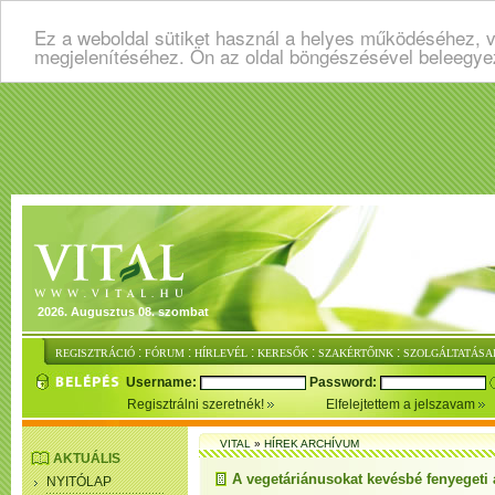
Ez a weboldal sütiket használ a helyes működéséhez, v
megjelenítéséhez. Ön az oldal böngészésével beleegye
2026. Augusztus 08. szombat
:
:
:
:
:
REGISZTRÁCIÓ
FÓRUM
HÍRLEVÉL
KERESŐK
SZAKÉRTŐINK
SZOLGÁLTATÁSA
Username:
Password:
Regisztrálni szeretnék!
Elfelejtettem a jelszavam
VITAL
»
HÍREK ARCHÍVUM
AKTUÁLIS
A vegetáriánusokat kevésbé fenyegeti 
NYITÓLAP