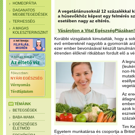
HOMEOPÁTIA
DAGANATOS
A vegetáriánusoknál 12 százalékkal kis
MEGBETEGEDÉSEK
a húsevőkhöz képest egy felmérés sz
esetében nagy az eltérés.
TERHESSÉG
A MAGAS
Vásároljon a Vital EgészségPlázában!
KOLESZTERINSZINT
Korábbi vizsgálatok kimutatták, hogy a sok
evő embereknél nagyobb a gyomorrák ará
ezer ember bevonásával készült tanulmán
étrenden élőknél ritkábban fordult elő a v
A legn
(leuké
non-Ho
mutatk
NYÁRI EGÉSZSÉG
eséllye
Vérnyomás
vegetá
Térdfájdalom
Az ere
átlagn
embern
TÉMÁINK
azok k
BETEGSÉGEK
esznek
BABA-MAMA
százal
EGÉSZSÉGES
Tim Ke
ÉLETMÓD
Egyetem munkatársa és csoportja a Britis