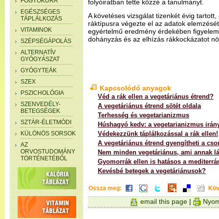
FOGYÓKÚRA
folyóiratban tette közzé a tanulmányt.
EGÉSZSÉGES
A követéses vizsgálat tizenkét évig tartott
TÁPLÁLKOZÁS
ráktípusra végezte el az adatok elemzésé
VITAMINOK
egyértelmű eredmény érdekében figyelemb
dohányzás és az elhízás rákkockázatot nö
SZÉPSÉGÁPOLÁS
ALTERNATÍV
GYÓGYÁSZAT
GYÓGYTEÁK
SZEX
Kapcsolódó anyagok
PSZICHOLÓGIA
Véd a rák ellen a vegetáriánus étrend?
SZENVEDÉLY-
A vegetáriánus étrend sötét oldala
BETEGSÉGEK
Terhesség és vegetarianizmus
SZTÁR-ÉLETMÓDI
Húshagyó kedv: a vegetarianizmus irány
KÜLÖNÖS SORSOK
Védekezzünk táplálkozással a rák ellen!
A vegetáriánus étrend gyengítheti a cso
AZ
ORVOSTUDOMÁNY
Nem minden vegetáriánus, ami annak lá
TÖRTÉNETÉBŐL
Gyomorrák ellen is hatásos a mediterrán
Kevésbé betegek a vegetáriánusok?
Ossza meg:
Köv
email this page
|
Nyom