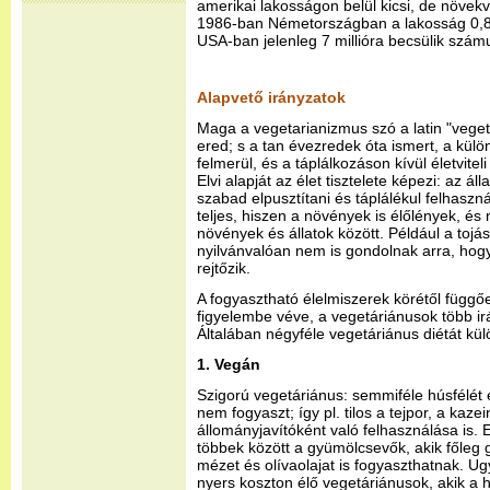
amerikai lakosságon belül kicsi, de növek
1986-ban Németországban a lakosság 0,8%
USA-ban jelenleg 7 millióra becsülik szám
Alapvető irányzatok
Maga a vegetarianizmus szó a latin "vegeta
ered; s a tan évezredek óta ismert, a külö
felmerül, és a táplálkozáson kívül életvite
Elvi alapját az élet tisztelete képezi: az á
szabad elpusztítani és táplálékul felhasz
teljes, hiszen a növények is élőlények, és 
növények és állatok között. Például a tojá
nyilvánvalóan nem is gondolnak arra, hogy 
rejtőzik.
A fogyasztható élelmiszerek körétől függőe
figyelembe véve, a vegetáriánusok több ir
Általában négyféle vegetáriánus diétát kü
1. Vegán
Szigorú vegetáriánus: semmiféle húsfélét é
nem fogyaszt; így pl. tilos a tejpor, a kazei
állományjavítóként való felhasználása is. E
többek között a gyümölcsevők, akik főleg g
mézet és olívaolajat is fogyaszthatnak. U
nyers koszton élő vegetáriánusok, akik a