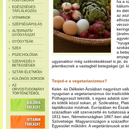
FOGYÓKÚRA
ha a s
kálium
EGÉSZSÉGES
és diét
TÁPLÁLKOZÁS
az aszt
VITAMINOK
elhízá
SZÉPSÉGÁPOLÁS
vérzsír
kering
ALTERNATÍV
(érelm
GYÓGYÁSZAT
agyvér
GYÓGYTEÁK
"nyugat
szokás
SZEX
a bete
PSZICHOLÓGIA
anyago
ugyanakkor még székrekedéssel is jár, 
SZENVEDÉLY-
BETEGSÉGEK
jelentkeznek a vastagbél betegségei (pl. 
SZTÁR-ÉLETMÓDI
KÜLÖNÖS SORSOK
Terjed-e a vegetarianizmus?
AZ
Kelet- és Délkelet-Ázsiában nagyrészt vallá
ORVOSTUDOMÁNY
TÖRTÉNETÉBŐL
nyugvóan a vegetarianizmus ősi tradíciókk
Püthagoraszt tekintik, s egyes adatok szeri
és költők közül sokan, pl. Szókratész, Plat
táplálkozási módnak, Európában és Észak
században vált szervezetté és tudatossá 
1811-ben, Németországban 1867-ben alak
Szövetsége. Magyarországon a századford
Egyesület működni. A vegetáriánusok arán