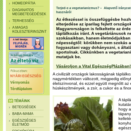
HOMEOPÁTIA
-
Terjed-e a vegetarianizmus?
Alapvető irányza
DAGANATOS
hasznáról
MEGBETEGEDÉSEK
Az étkezéssel is összefüggésbe hozh
TERHESSÉG
elterjedése az iparilag fejlett ország
A MAGAS
Magyarországon is felkeltette az érd
KOLESZTERINSZINT
táplálkozás iránt. A vegetáriánusok 
szokásaikban, hanem életmódjukban i
népességtől: körükben nem szokás al
fogyasztani vagy dohányozni, s álta
sportolnak. Cikkünkben a vegetariani
mutatjuk be.
Vásároljon a Vital EgészségPlázában!
A civilizált országok lakosságának táplálk
NYÁRI EGÉSZSÉG
nagymértékben változott, mégpedig előnyt
Vérnyomás
életszínvonal, és ezzel együtt megnőtt az 
húskészítmények, a zsír, a cukor és a fino
Térdfájdalom
A tápl
TÉMÁINK
kutatás
BETEGSÉGEK
hogy a
tápany
BABA-MAMA
kelleté
EGÉSZSÉGES
konyha
ÉLETMÓD
egészs