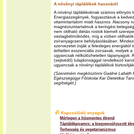
A növényi táplálékok hasznáról
A növényi táplálékoknak számos előnyös t
Energiaszegények, fogyasztásuk a kedvez
vitamintartalom miatt hasznos. Alacsony 
magnéziumtartalmuk a keringési betegség
nem oldható diétás rostok kiemelt szerep
vastagbélműködés, míg a vízben oldhatók 
zsíranyagcsere befolyásolásában. Mindeze
szervezetet óvják a felesleges energiától 
telítetlen esszenciális zsírsavak, melyek 
ugyancsak nélkülözhetetlen tápanyagok. 
(sejtvédő) tulajdonsággal rendelkező karot
ugyancsak a növényi táplálékok biztosítják
(Szeretném megköszönni Gaálné Labáth K
Egészségügyi Főiskolai Kar Dietetikai T
segítségét.)
Kapcsolódó anyagok
Mérlegen a húsmentes étrend
Táplálékpiramis: a kiegyensúlyozott étr
Terhesség és vegetarianizmus