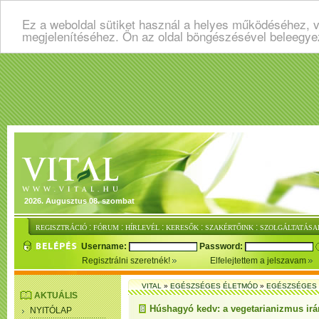
Ez a weboldal sütiket használ a helyes működéséhez, v
megjelenítéséhez. Ön az oldal böngészésével beleegye
2026. Augusztus 08. szombat
:
:
:
:
:
REGISZTRÁCIÓ
FÓRUM
HÍRLEVÉL
KERESŐK
SZAKÉRTŐINK
SZOLGÁLTATÁSA
Username:
Password:
Regisztrálni szeretnék!
Elfelejtettem a jelszavam
VITAL
»
EGÉSZSÉGES ÉLETMÓD
»
EGÉSZSÉGES 
AKTUÁLIS
Húshagyó kedv: a vegetarianizmus irá
NYITÓLAP