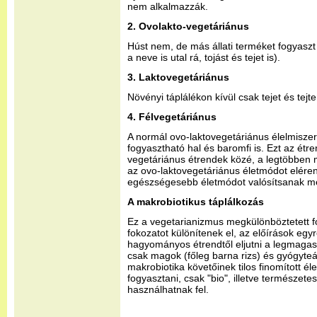
nem alkalmazzák.
2. Ovolakto-vegetáriánus
Húst nem, de más állati terméket fogyasz
a neve is utal rá, tojást és tejet is).
3. Laktovegetáriánus
Növényi táplálékon kívül csak tejet és tejt
4. Félvegetáriánus
A normál ovo-laktovegetáriánus élelmisze
fogyasztható hal és baromfi is. Ezt az étr
vegetáriánus étrendek közé, a legtöbben m
az ovo-laktovegetáriánus életmódot eléren
egészségesebb életmódot valósítsanak m
A makrobiotikus táplálkozás
Ez a vegetarianizmus megkülönböztetett f
fokozatot különítenek el, az előírások egyr
hagyományos étrendtől eljutni a legmaga
csak magok (főleg barna rizs) és gyógyteá
makrobiotika követőinek tilos finomított éle
fogyasztani, csak "bio", illetve természet
használhatnak fel.