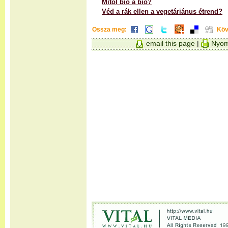
Mitől bio a bio?
Véd a rák ellen a vegetáriánus étrend?
Ossza meg:
Köv
email this page
|
Nyom