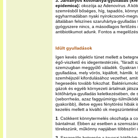
3. Járványos kötőhártya-gyulladás (kre
epidemica):
okozója az Adenovírus. A kö
szemrésből bőséges, híg, tapadós, könnys
egyharmadában nyaki nyirokcsomó-megna
általában felszínes szaruhártya-gyulladás
gyógyszere nincs, a másodlagos fertőzé
antibiotikumot adunk. Fontos a megelőzés 
Idült gyulladások
Igen kevés objektív tünet mellett a beteg
égő-viszkető és idegentestérzés, "fáradt 
szemzugban meggyűlő váladék. Gyakran t
gyulladása, mely vörös, kipállott, hámlik.
szemhéjszél kifordulásához vezethet, ami
hegesedés tovább fokozhat. Baktériumoko
gázok és egyéb környezeti ártalmak játsz
kötőhártya-gyulladás keletkezésében, de s
(seborrheás, azaz faggyúmirigy-túlműköd
gyakoribb), illetve egyes fénytörési hibák is
kezelés mellett a kiváltó ok megszüntetésé
1
. Csökkent könnytermelés okozhatja a con
bántalmat. Ebben az esetben a szemszár
törekszünk, műkönny napjában többszöri 
2.
Szezonális betegség a tavaszi kötőhárt