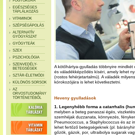
FOGYÓKÚRA
EGÉSZSÉGES
TÁPLÁLKOZÁS
VITAMINOK
SZÉPSÉGÁPOLÁS
ALTERNATÍV
GYÓGYÁSZAT
GYÓGYTEÁK
SZEX
PSZICHOLÓGIA
SZENVEDÉLY-
A kötőhártya-gyulladás többnyire mindkét o
BETEGSÉGEK
és váladékképződés kíséri, amely lehet nyá
SZTÁR-ÉLETMÓDI
(rostos fehérjetartalmú). A váladék milye
kórokozójára is lehet következtetni.
KÜLÖNÖS SORSOK
AZ
ORVOSTUDOMÁNY
TÖRTÉNETÉBŐL
Heveny gyulladások
1. Legenyhébb forma a catarrhalis (hur
melyben a beteg panaszai égés, viszketés
szemhéjak duzzanata, könnyezés, fénykerü
Pneumococcus, a Staphylococcus és az in
lehet fertőző betegségeknek (pl. bárányhi
gőzök, gázok, por, ultraibolya sugarak va