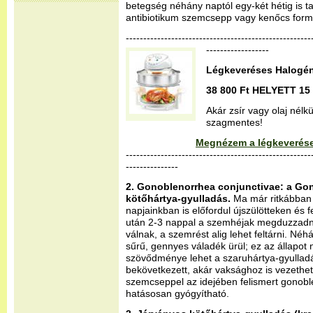
betegség néhány naptól egy-két hétig is t
antibiotikum szemcsepp vagy kenőcs form
--------------------------------------------------
------------------
Légkeveréses Halogén
38 800 Ft HELYETT 15 
Akár zsír vagy olaj nélk
szagmentes!
Megnézem a légkeverése
-----------------------------------------------------
---------------
2. Gonoblenorrhea conjunctivae: a G
kötőhártya-gyulladás.
Ma már ritkábban j
napjainkban is előfordul újszülötteken és f
után 2-3 nappal a szemhéjak megduzzadn
válnak, a szemrést alig lehet feltárni. N
sűrű, gennyes váladék ürül; ez az állapot 
szövődménye lehet a szaruhártya-gyullad
bekövetkezett, akár vaksághoz is vezethet.
szemcseppel az idejében felismert gonob
hatásosan gyógyítható.