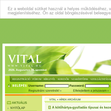
Ez a weboldal sütiket használ a helyes működéséhez, v
megjelenítéséhez. Ön az oldal böngészésével beleegye
2026. Augusztus 08. szombat
:
:
:
:
:
REGISZTRÁCIÓ
FÓRUM
HÍRLEVÉL
KERESŐK
SZAKÉRTŐINK
SZOLGÁLTATÁSA
Username:
Password:
Regisztrálni szeretnék!
Elfelejtettem a jelszavam
VITAL
»
HÍREK ARCHÍVUM
AKTUÁLIS
A kötőhártya-gyulladás típusai és kez
NYITÓLAP