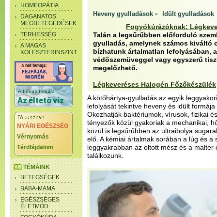
HOMEOPÁTIA
-
Heveny gyulladások
Idült gyulladások
DAGANATOS
MEGBETEGEDÉSEK
Fogyókúrázóknak: Légkeve
TERHESSÉG
Talán a legsűrűbben előforduló szem
gyulladás, amelynek számos kiváltó 
A MAGAS
bízhatunk ártalmatlan lefolyásában, 
KOLESZTERINSZINT
védőszemüveggel vagy egyszerű tiszt
megelőzhető.
Légkeveréses Halogén Főzőkészülék
A kötőhártya-gyulladás az egyik leggyak
lefolyását tekintve heveny és idült formáj
Okozhatják baktériumok, vírusok, fizikai és
tényezők közül gyakoriak a mechanikai, h
NYÁRI EGÉSZSÉG
közül is legsűrűbben az ultraibolya sugar
Vérnyomás
elő. A kémiai ártalmak sorában a lúg és a
leggyakrabban az oltott mész és a malter 
Térdfájdalom
találkozunk.
TÉMÁINK
BETEGSÉGEK
BABA-MAMA
EGÉSZSÉGES
ÉLETMÓD