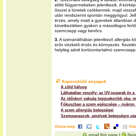
előtti fiúgyermekeken jelentkezik. A kórké
ősszel a tünetek csökkennek, majd visszaf
után rendszerint spontán meggyógyul. Jel
érzés, amely miatt a gyerekek állandóan 
következtében gyakori a másodlagos fertő
szemcsepp vagy kenőcs.
3.
A szénanáthában jelentkező allergiás kö
erős viszkető érzés és könnyezés. Kezelése
helyileg adott kortizontartalmú szemcsepp
Kapcsolódó anyagok
A zöld hályog
Láthatatlan veszély: az UV-sugarak és 
Az időskori vakság leggyakoribb oka: 
Fókuszban a szem egészsége – nyáron 
A szem allergiás betegségei
Szempanaszok, amelyek betegségre uta
Ossza meg:
Köv
email this page
|
Nyom