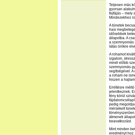
Teljesen más k
gyorsan alakuln
fejfájás – mely 
Mindezekhez ros
A tünetek becsa
hasi megbetege
idősebbek beteg
állapotba. A cs
a szemnyomás e
látás örökre elv
A rohamot kivál
izgalom, stressz
minél előbb szem
szemnyomás gyó
segítségével. A
a roham ne ism
hiszen a hajlam
Említésre méltó
jelentkeznek. Es
fény körül sziv
fájdalomcsillapí
pedig megoldja
mérsékelt tünet
törvényszerűen 
átmeneti állapo
beavatkozást.
Mint minden bet
eredményt hoz. 