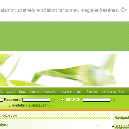
valamint személyre szabott tartalmak megjelenítéséhez. Ön
:
:
:
:
:
ŐK
SZAKÉRTŐINK
SZOLGÁLTATÁSAINK
HASZNOS CÍMEK
JÁTÉKOK
EGÉSZSÉGPLÁZA
Password:
SEARCH:
Elfelejtettem a jelszavam
K ARCHÍVUM
Navigác
ályog
A fül e
1 .