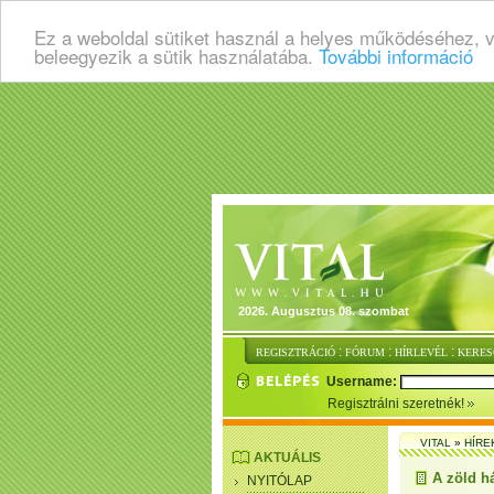
Ez a weboldal sütiket használ a helyes működéséhez, 
beleegyezik a sütik használatába.
További információ
2026. Augusztus 08. szombat
:
:
:
REGISZTRÁCIÓ
FÓRUM
HÍRLEVÉL
KERES
Username:
Regisztrálni szeretnék!
VITAL
»
HÍRE
AKTUÁLIS
A zöld h
NYITÓLAP