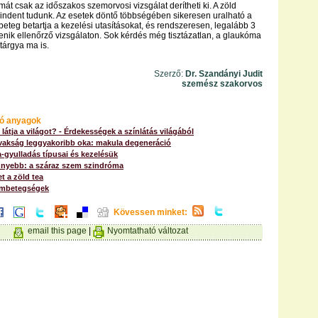
át csak az időszakos szemorvosi vizsgálat derítheti ki. A zöld
indent tudunk. Az esetek döntő többségében sikeresen uralható a
beteg betartja a kezelési utasításokat, és rendszeresen, legalább 3
nik ellenőrző vizsgálaton. Sok kérdés még tisztázatlan, a glaukóma
tárgya ma is.
Szerző:
Dr. Szandányi Judit
szemész szakorvos
ó anyagok
látja a világot? - Érdekességek a színlátás világából
 vakság leggyakoribb oka: makula degeneráció
-gyulladás típusai és kezelésük
nyebb: a száraz szem szindróma
t a zöld tea
embetegségek
Kövessen minket:
email this page
|
Nyomtatható változat