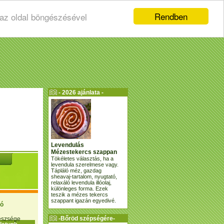
Rendben
 az oldal böngészésével
- 2026 ajánlata -
Levendulás
Mézestekercs szappan
Tökéletes választás, ha a
levendula szerelmese vagy.
Tápláló méz, gazdag
sheavaj-tartalom, nyugtató,
relaxáló levendula illóolaj,
különleges forma. Ezek
teszik a mézes tekercs
szappant igazán egyedivé.
ió
-Bőröd szépségére-
gészsége