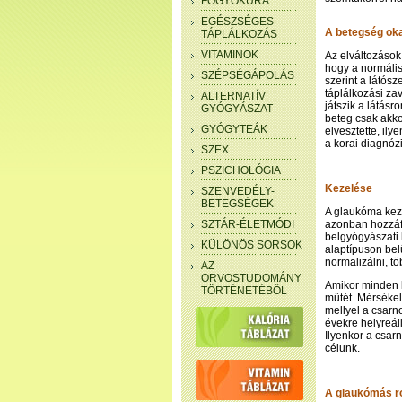
FOGYÓKÚRA
EGÉSZSÉGES
A betegség ok
TÁPLÁLKOZÁS
VITAMINOK
Az elváltozások
hogy a normális
SZÉPSÉGÁPOLÁS
szerint a látós
táplálkozási za
ALTERNATÍV
játszik a látásr
GYÓGYÁSZAT
beteg csak akko
GYÓGYTEÁK
elvesztette, ily
a korai diagnóz
SZEX
PSZICHOLÓGIA
Kezelése
SZENVEDÉLY-
BETEGSÉGEK
A glaukóma kez
SZTÁR-ÉLETMÓDI
azonban hozzáf
belgyógyászati 
KÜLÖNÖS SORSOK
alaptípuson bel
normalizálni, t
AZ
ORVOSTUDOMÁNY
Amikor minden k
TÖRTÉNETÉBŐL
műtét. Mérséke
mellyel a csar
évekre helyreál
Ilyenkor a csar
célunk.
A glaukómás 