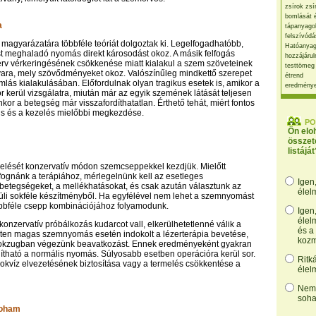
zsírok zsí
bomlását 
a
tápanyago
felszívódá
 magyarázatára többféle teóriát dolgoztak ki. Legelfogadhatóbb,
Hatóanyag
t meghaladó nyomás direkt károsodást okoz. A másik felfogás
hozzájárul
zerv vérkeringésének csökkenése miatt kialakul a szem szöveteinek
testtömeg
vara, mely szövődményeket okoz. Valószínűleg mindkettő szerepet
étrend
omlás kialakulásában. Előfordulnak olyan tragikus esetek is, amikor a
eredmény
r kerül vizsgálatra, miután már az egyik szemének látását teljesen
enkor a betegség már visszafordíthatatlan. Érthető tehát, miért fontos
is és a kezelés mielőbbi megkezdése.
PO
Ön elo
összet
listáját
elését konzervatív módon szemcseppekkel kezdjük. Mielőtt
ognánk a terápiához, mérlegelnünk kell az esetleges
Igen
betegségeket, a mellékhatásokat, és csak azután választunk az
élel
üli sokféle készítményből. Ha egyfélével nem lehet a szemnyomást
öbbféle csepp kombinációjához folyamodunk.
Igen
élel
onzervatív próbálkozás kudarcot vall, elkerülhetetlenné válik a
és a
lten magas szemnyomás esetén indokolt a lézerterápia bevetése,
kozm
nokzugban végezünk beavatkozást. Ennek eredményeként gyakran
lítható a normális nyomás. Súlyosabb esetben operációra kerül sor.
Ritk
nokvíz elvezetésének biztosítása vagy a termelés csökkentése a
élel
Nem,
soha
roham