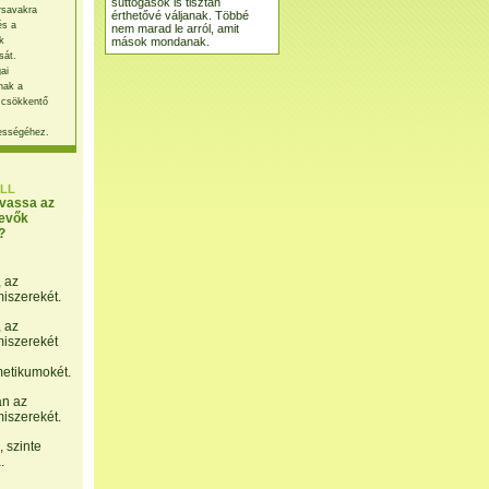
suttogások is tisztán
rsavakra
érthetővé váljanak. Többé
és a
nem marad le arról, amit
mások mondanak.
k
sát.
ai
nak a
 csökkentő
ességéhez.
LL
lvassa az
evők
?
, az
miszerekét.
, az
miszerekét
etikumokét.
án az
miszerekét.
 szinte
.