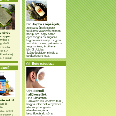
atunk
Bio Jojoba szépségolaj
Jojoba szépségolajunk
tökéletes választás minden
s-sörös
bőrtípusra, hogy bőröd
szappan
egészséges és sugárzó
legyen minden nap. Legyen
nyáink is
szó akár zsíros, pattanásos
gy sörtől
vagy száraz, érzékeny
 nő a haj,
bőrről, Jojoba
 lesz. A
Szépségolajunk mindig a
kkenti a haj
segítségedre lesz.
t, a korpát.
- Egészségpláza
ajánlatunk -
ajánló
Újratölthető
hallókészülék
Ez a Láthatatlan
ító koktél
Hallókészülék lehetővé teszi,
hogy a televíziót kényelmes,
osabb és
alacsony hangerőn
ebb
élvezhesse, és a
kből, melyek
beszélgetések, sőt a
 serkentik a