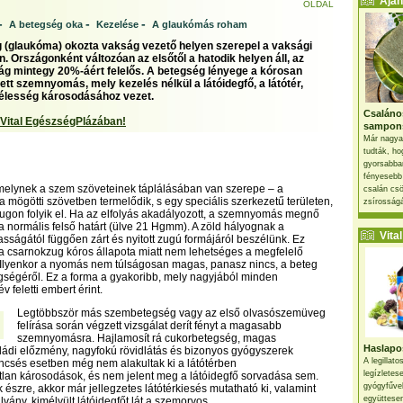
Ajánl
OLDAL
-
-
-
A betegség oka
Kezelése
A glaukómás roham
g (glaukóma) okozta vakság vezető helyen szerepel a vaksági
n. Országonként változóan az elsőtől a hatodik helyen áll, az
g mintegy 20%-áért felelős. A betegség lényege a kórosan
t szemnyomás, mely kezelés nélkül a látóidegfő, a látótér,
sélesség károsodásához vezet.
Csaláno
 Vital EgészségPlázában!
sampon
Már nagya
tudták, ho
gyorsabban
fényesebb
melynek a szem szöveteinek táplálásában van szerepe – a
csalán csö
a mögötti szövetben termelődik, s egy speciális szerkezetű területen,
zsírosságá
ugon folyik el. Ha az elfolyás akadályozott, a szemnyomás megnő
 normális felső határt (ülve 21 Hgmm). A zöld hályognak a
Vital 
sságától függően zárt és nyitott zugú formájáról beszélünk. Ez
a csarnokzug kóros állapota miatt nem lehetséges a megfelelő
 Ilyenkor a nyomás nem túlságosan magas, panasz nincs, a beteg
gségéről. Ez a forma a gyakoribb, mely nagyjából minden
v feletti embert érint.
Legtöbbször más szembetegség vagy az első olvasószemüveg
felírása során végzett vizsgálat derít fényt a magasabb
szemnyomásra. Hajlamosít rá cukorbetegség, magas
Haslapos
ádi előzmény, nagyfokú rövidlátás és bizonyos gyógyszerek
A legillat
csés esetben még nem alakultak ki a látótérben
legízletes
atlan károsodások, és nem jelent meg a látóidegfő sorvadása sem.
gyógyfűve
 észre, akkor már jellegzetes látótérkiesés mutatható ki, valamint
együttesen
vány, kimélyült látóidegfőt lát a szemorvos.