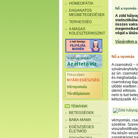
HOMEOPÁTIA
Nő a nyomás
DAGANATOS
MEGBETEGEDÉSEK
A zöld hályo
statisztikába
TERHESSÉG
összes vaksá
megemelkedet
A MAGAS
végül a látá
KOLESZTERINSZINT
Vásároljon a
Nő a nyomás
A csarnokvíz – 
szivárványhárty
az ún. csarnokz
és meghaladja a
NYÁRI EGÉSZSÉG
csarnokzug tága
utóbbi esetben 
Vérnyomás
ütemű elfolyás.
Térdfájdalom
nem is tud bete
kétszázadik 40 é
TÉMÁINK
BETEGSÉGEK
BABA-MAMA
vérnyomás, csal
szedése. Szeren
EGÉSZSÉGES
visszafordíthat
ÉLETMÓD
Ha későn veszik
szemtükörrel hal