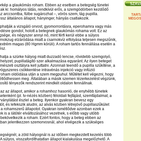
órkép a glaukómás roham. Ebben az esetben a betegség tünetei
ak ki: homályos látás, rendkívül erős, a szemgödörben kezdődő
az arccsontba, fülbe sugározhat –, vörös szem, tág pupilla.
TART
sz általános állapot, hányinger, hányás csatlakozik.
MEGOS
phatják a vizsgáló orvost, gyomorrontásra, eperohamra vagy más
désre gondol, holott a betegnek glaukómás rohama volt. Ez az
sége, és négyszer annyi nő, mint férfi kerül ebbe a súlyos
arnokzug elzáródása miatt a csarnokvíz elfolyása teljesen megszűnik,
xtrém magas (80 Hgmm körüli). A roham tartós fennállása esetén a
ész.
thatja a szürke hályog miatt duzzadó lencse, rövidebb szemgolyó,
helyzet, pupillatágító szer alkalmazása egyaránt. Az ilyen beteget
észeti osztályra kell juttatni. Azonnali teendő a pupilla szűkítése, a
gyszeres csökkentése intravénás injekció vagy infúzió
 roham oldódása után a szem megpuhul. Műtétet kell végezni, hogy
étlődhessen meg. Általában a másik szemen lézerkezelést végzünk,
osító tényezők rendszerint mindkét oldalon fennállnak.
 az az állapot, amikor a rohamhoz hasonló, de enyhébb tünetek
etenként (pl. tv-nézés közben) féloldali fejfájást, szemfájdalmat, a
árványlátást észlel a beteg. Ilyenkor gyakran bevesz egy
tót, és lefekszik aludni, az alvás közben létrejövő pupillaszűkület
 a rohamszerű állapotot. Gyakran ismétlődve azonban ezek a
ek is a látótér elváltozásához vezetnek, s előbb vagy utóbb
bekövetkezik a roham. Ezért fontos, hogy a beteg ebben az
tban jelentkezzen szemorvosnál, ahol elvégezik a szükséges
egségnél, a zöld hályognál is az időben megkezdett kezelés több
A súlyos, visszafordíthatatlan állapot kialakulása megelőzhető. A