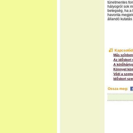
tünetmentes form
hályogról sok m
betegség, ha a 
havonta megjele
állandó kutatás 
Kapcsolód
Más színben 
Az időskori
A kötőhártya
Könnyel kön
Védi a szeme
Időskori sz
Ossza meg: