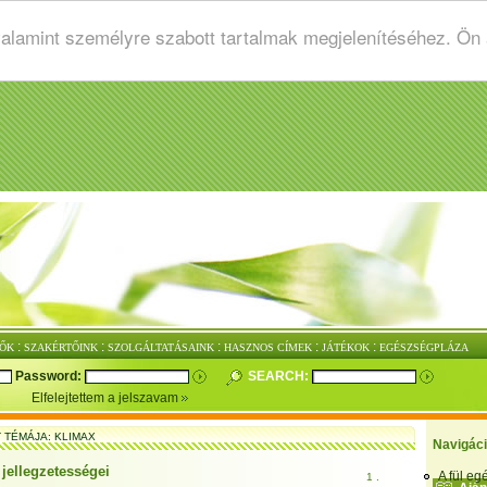
valamint személyre szabott tartalmak megjelenítéséhez. Ön
:
:
:
:
:
ŐK
SZAKÉRTŐINK
SZOLGÁLTATÁSAINK
HASZNOS CÍMEK
JÁTÉKOK
EGÉSZSÉGPLÁZA
Password:
SEARCH:
Elfelejtettem a jelszavam
T TÉMÁJA: KLIMAX
Navigác
 jellegzetességei
A fül e
1 .