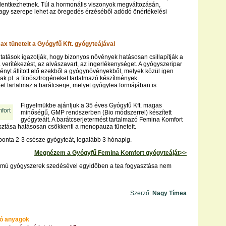
lentkezhetnek. Túl a hormonális viszonyok megváltozásán,
gy szerepe lehet az öregedés érzéséből adódó önértékelési
ax tüneteit a Gyógyfű Kft. gyógyteájával
tások igazolják, hogy bizonyos növények hatásosan csillapítják a
 verítékezést, az alvászavart, az ingerlékenységet. A gyógyszeripar
nyt állított elő ezekből a gyógynövényekből, melyek közül igen
ak pl. a fitoösztrogéneket tartalmazó készítmények.
et tartalmaz a barátcserje, melyet gyógytea formájában is
Figyelmükbe ajánljuk a 35 éves Gyógyfű Kft. magas
minőségű, GMP rendszerben (Bio módszerrel) készített
gyógyteáit. A barátcserjetermést tartalmazó Femina Komfort
sztása hatásosan csökkenti a menopauza tüneteit.
onta 2-3 csésze gyógyteát, legalább 3 hónapig.
Megnézem a Gyógyfű Femina Komfort gyógyteáját>>
almú gyógyszerek szedésével egyidőben a tea fogyasztása nem
Szerző:
Nagy Tímea
ó anyagok