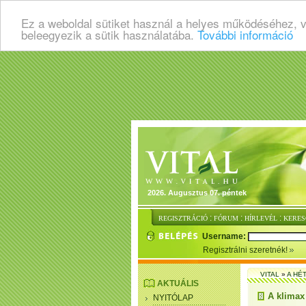
Ez a weboldal sütiket használ a helyes működéséhez, 
beleegyezik a sütik használatába.
További információ
2026. Augusztus 07. péntek
:
:
:
REGISZTRÁCIÓ
FÓRUM
HÍRLEVÉL
KERES
Username:
Regisztrálni szeretnék!
VITAL
»
A HÉ
AKTUÁLIS
A klimax
NYITÓLAP