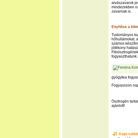
alvászavarok je
mindezekben na
zavarnak is.
Enyhítse a klim
Tudományos kuta
hőhullámokat, a
számos készítmé
jótékony hatású
Fitoösztrogének
fogyaszthatunk.
gyógytea fogya
Fogyasszon nap
Ösztrogén tart
ajánlott!
Kapcsolód