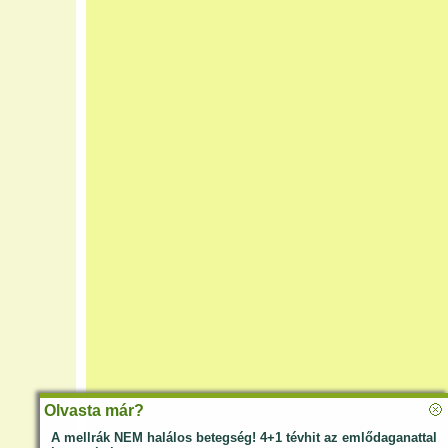
Olvasta már?
A mellrák NEM halálos betegség! 4+1 tévhit az emlődaganattal