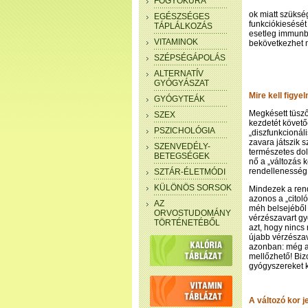
FOGYÓKÚRA
ok miatt szüksé
EGÉSZSÉGES
funkciókiesését
TÁPLÁLKOZÁS
esetleg immunbe
VITAMINOK
bekövetkezhet m
SZÉPSÉGÁPOLÁS
ALTERNATÍV
GYÓGYÁSZAT
Mire kell figyel
GYÓGYTEÁK
Megkésett tüsző
SZEX
kezdetét követő
PSZICHOLÓGIA
„diszfunkcionál
zavara játszik 
SZENVEDÉLY-
természetes dol
BETEGSÉGEK
nő a „változás 
rendellenesség l
SZTÁR-ÉLETMÓDI
KÜLÖNÖS SORSOK
Mindezek a ren
azonos a „citol
AZ
méh belsejéből 
ORVOSTUDOMÁNY
vérzészavart gyó
TÖRTÉNETÉBŐL
azt, hogy nincs
újabb vérzészav
azonban: még a 
mellőzhető! Bizo
gyógyszereket 
A változó kor j