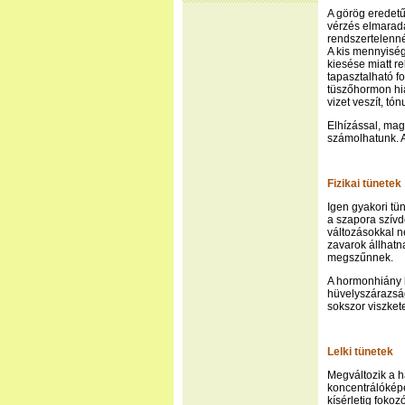
A görög eredetű 
vérzés elmarad
rendszertelenné
A kis mennyisé
kiesése miatt r
tapasztalható f
tüszőhormon hiá
vizet veszít, tó
Elhízással, ma
számolhatunk. A
Fizikai tünetek
Igen gyakori tü
a szapora szívd
változásokkal n
zavarok állhat
megszűnnek.
A hormonhiány k
hüvelyszárazság
sokszor viszket
Lelki tünetek
Megváltozik a h
koncentrálókép
kísérletig foko