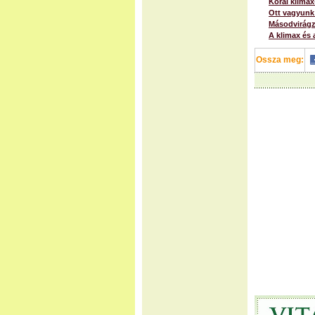
Korai klimax
Ott vagyunk
Másodvirágzá
A klimax és 
Ossza meg: