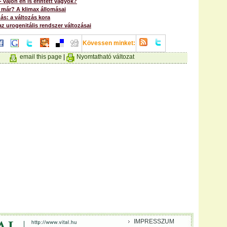
- vajon én is érintett vagyok?
 már? A klimax állomásai
s: a változás kora
az urogenitális rendszer változásai
Kövessen minket:
email this page
|
Nyomtatható változat
IMPRESSZUM