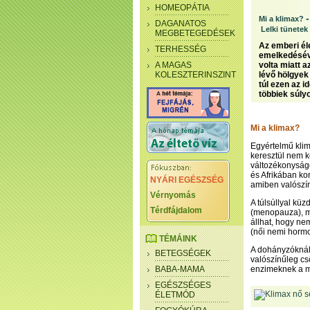
HOMEOPÁTIA
Mi a klimax?
DAGANATOS
Lelki tünetek
MEGBETEGEDÉSEK
Az emberi él
TERHESSÉG
emelkedéséve
A MAGAS
volta miatt 
KOLESZTERINSZINT
lévő hölgyek
túl ezen az 
többiek súly
Mi a klimax?
Egyértelmű klim
keresztül nem k
változékonyságo
és Afrikában ko
NYÁRI EGÉSZSÉG
amiben valószín
Vérnyomás
A túlsúllyal kü
Térdfájdalom
(menopauza), mi
állhat, hogy ne
(női nemi hormo
TÉMÁINK
A dohányzóknál 
BETEGSÉGEK
valószínűleg cs
BABA-MAMA
enzimeknek a m
EGÉSZSÉGES
ÉLETMÓD