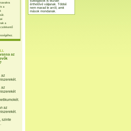
suttogások is tisztán
rsavakra
érthetővé váljanak. Többé
és a
nem marad le arról, amit
mások mondanak.
k
sát.
ai
nak a
 csökkentő
ességéhez.
LL
lvassa az
evők
?
, az
miszerekét.
, az
miszerekét
etikumokét.
án az
miszerekét.
 szinte
.