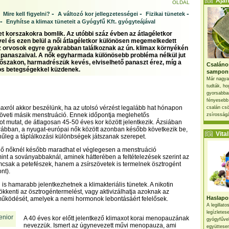
Ajánl
OLDAL
-
-
-
-
Mire kell figyelni?
A változó kor jellegzetességei
Fizikai tünetek
-
Enyhítse a klimax tüneteit a Gyógyfű Kft. gyógyteájával
et korszakokra bomlik. Az utóbbi száz évben az átlagéletkor
l és ezen belül a női átlagéletkor különösen megemelkedett
az orvosok egyre gyakrabban találkoznak az ún. klimax környékén
 panaszaival. A nők egyharmada különösebb probléma nélkül jut
időszakon, harmadrészük kevés, elviselhető panaszt érez, míg a
Csaláno
os betegségekkel küzdenek.
sampon
Már nagya
tudták, ho
gyorsabban
fényesebb
axról akkor beszélünk, ha az utolsó vérzést legalább hat hónapon
csalán csö
öveti másik menstruáció. Ennek időpontja meglehetős
zsírosságá
t mutat, de átlagosan 45-50 éves kor között jelentkezik. Ázsiában
rábban, a nyugat-európai nők között azonban később következik be,
Vital 
űleg a táplálkozási különbségek játszanak szerepet.
zdő nőknél később maradhat el véglegesen a menstruáció
nt a soványabbaknál, aminek hátterében a feltételezések szerint az
mcsak a petefészek, hanem a zsírszövetek is termelnek ösztrogént
nt).
is hamarabb jelentkezhetnek a klimakteriális tünetek. A nikotin
ökkenti az ösztrogéntermelést, vagy aktivizálhatja azoknak az
Haslapos
űködését, amelyek a nemi hormonok lebontásáért felelősek.
A legillat
legízletes
A 40 éves kor előtt jelentkező klimaxot korai menopauzának
gyógyfűve
nevezzük. Ismert az úgynevezett művi menopauza, ami
együttesen