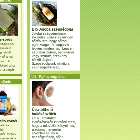
atunk
Bio Jojoba szépségolaj
Jojoba szépségolajunk
tökéletes választás minden
s-sörös
bőrtípusra, hogy bőröd
szappan
egészséges és sugárzó
legyen minden nap. Legyen
nyáink is
szó akár zsíros, pattanásos
gy sörtől
vagy száraz, érzékeny
 nő a haj,
bőrről, Jojoba
 lesz. A
Szépségolajunk mindig a
kkenti a haj
segítségedre lesz.
t, a korpát.
- Egészségpláza
ajánlatunk -
ajánló
Újratölthető
hallókészülék
Ez a Láthatatlan
ító koktél
Hallókészülék lehetővé teszi,
hogy a televíziót kényelmes,
osabb és
alacsony hangerőn
ebb
élvezhesse, és a
kből, melyek
beszélgetések, sőt a
 serkentik a