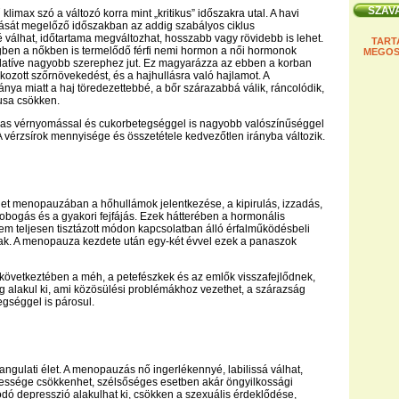
klimax szó a változó korra mint „kritikus” időszakra utal. A havi
ását megelőző időszakban az addig szabályos ciklus
 válhat, időtartama megváltozhat, hosszabb vagy rövidebb is lehet.
TART
gben a nőkben is termelődő férfi nemi hormon a női hormonok
MEGOS
elatíve nagyobb szerephez jut. Ez magyarázza az ebben a korban
okozott szőrnövekedést, és a hajhullásra való hajlamot. A
nya miatt a haj töredezettebbé, a bőr szárazabbá válik, ráncolódik,
nusa csökken.
gas vérnyomással és cukorbetegséggel is nagyobb valószínűséggel
 vérzsírok mennyisége és összetétele kedvezőtlen irányba változik.
net menopauzában a hőhullámok jelentkezése, a kipirulás, izzadás,
obogás és a gyakori fejfájás. Ezek hátterében a hormonális
em teljesen tisztázott módon kapcsolatban álló érfalműködésbeli
nak. A menopauza kezdete után egy-két évvel ezek a panaszok
övetkeztében a méh, a petefészkek és az emlők visszafejlődnek,
 alakul ki, ami közösülési problémákhoz vezethet, a szárazság
egséggel is párosul.
angulati élet. A menopauzás nő ingerlékennyé, labilissá válhat,
essége csökkenhet, szélsőséges esetben akár öngyilkossági
zódó depresszió alakulhat ki, csökken a szexuális érdeklődése,