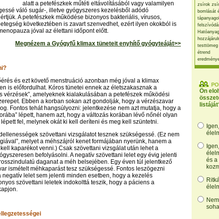
alatt a petefészkek műtéti eltávolításából vagy valamilyen
zsírok zsí
gessé váló sugár-, illetve gyógyszeres kezelésből adódó
bomlását 
 értjük. A petefészkek működése bizonyos bakteriális, vírusos,
tápanyago
tegség következtében is zavart szenvedhet, ezért ilyen okokból is
felszívódá
enopauza jóval az élettani időpont előtt.
Hatóanyag
hozzájárul
Megnézem a Gyógyfű klimax tüneteit enyhítő gyógyteáját>>
testtömeg
étrend
eredmény
ni?
érés és ezt követő menstruáció azonban még jóval a klimax
PO
en is előfordulhat. Kóros tünetei ennek az életszakasznak a
Ön elo
is vérzések”, amelyeknek kialakulásában a petefészek működési
összet
szerepet. Ebben a korban sokan azt gondolják, hogy a vérzészavar
listáját
og. Fontos tehát hangsúlyozni: jelentkezése nem azt mutatja, hogy a
korába” lépett, hanem azt, hogy a változás korában lévő nőnél olyan
épett fel, melynek okát ki kell deríteni és meg kell szüntetni.
Igen
élel
dellenességek szövettani vizsgálatot tesznek szükségessé. (Ez nem
ógiával”, melyet a méhszájról kenet formájában nyerünk, hanem a
Igen
kell kaparékot venni.) Csak szövettani vizsgálat után lehet a
élel
gyszeresen befolyásolni. A negatív szövettani lelet egy évig jelenti
és a
 rosszindulatú daganat a méh belsejében. Egy éven túl jelentkező
kozm
ar ismételt méhkaparást tesz szükségessé. Fontos leszögezni
negatív lelet sem jelenti minden esetben, hogy a kezelés
Ritk
nyos szövettani leletek indokolttá teszik, hogy a páciens a
élel
kapjon.
Nem,
soha
ellegzetességei