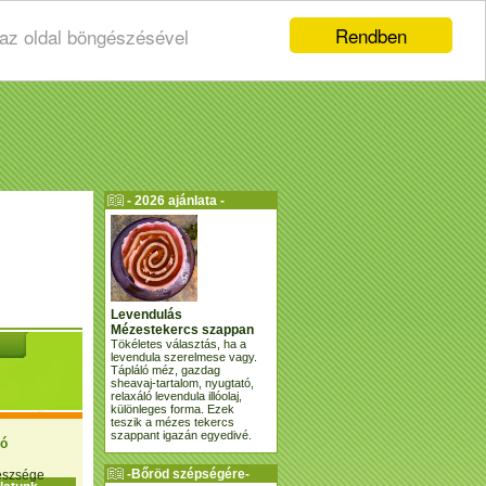
Rendben
 az oldal böngészésével
- 2026 ajánlata -
Levendulás
Mézestekercs szappan
Tökéletes választás, ha a
levendula szerelmese vagy.
Tápláló méz, gazdag
sheavaj-tartalom, nyugtató,
relaxáló levendula illóolaj,
különleges forma. Ezek
teszik a mézes tekercs
szappant igazán egyedivé.
ió
-Bőröd szépségére-
gészsége