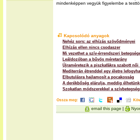
mindenképpen vegyük figyelembe a testtö
Kapcsolódó anyagok
Nehéz sors: az elhízás szövődményei
Elhízás ellen nincs csodaszer
Mi vezethet a szív-érrendszeri betegsé
Leáldozóban a bűvös méretarány
Újraméretezik a piszkafákra szabott női
Mediterrán étrenddel egy életre lefogyha
Elbutulásra hajlamosít a pocakosság
A derékbőség elárulja, meddig élhetünk
Szokatlan módszerekkel a szívbetegsé
Ossza meg:
Köv
email this page
|
Nyom