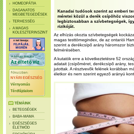
HOMEOPÁTIA
DAGANATOS
Kanadai tudósok szerint az emberi te
MEGBETEGEDÉSEK
méretei közül a derék csípõhöz viszony
legbiztosabban a szívbetegségek, így
TERHESSÉG
rizikóját.
A MAGAS
KOLESZTERINSZINT
Az elhízás okozta szívbetegségek kockázatá
magas testtömegindex, de az ontariói Ham
szerint a derékcsípõ arány háromszor biz
felmérésében.
A kutatók erre a következtetésre 52 orszá
adatait (csípõméret, derékcsípõ arány, t
jutottak. A résztvevõk felének korábban m
életkor és nem szerint egyezõ arányú kon
NYÁRI EGÉSZSÉG
Vérnyomás
Térdfájdalom
TÉMÁINK
BETEGSÉGEK
BABA-MAMA
EGÉSZSÉGES
ÉLETMÓD