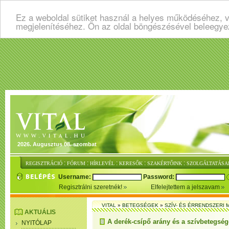
Ez a weboldal sütiket használ a helyes működéséhez, v
megjelenítéséhez. Ön az oldal böngészésével beleegye
2026. Augusztus 08. szombat
:
:
:
:
:
REGISZTRÁCIÓ
FÓRUM
HÍRLEVÉL
KERESŐK
SZAKÉRTŐINK
SZOLGÁLTATÁSA
Username:
Password:
Regisztrálni szeretnék!
Elfelejtettem a jelszavam
VITAL
»
BETEGSÉGEK
»
SZÍV- ÉS ÉRRENDSZERI
AKTUÁLIS
A derék-csípő arány és a szívbetegsé
NYITÓLAP