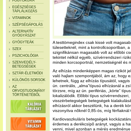
FOGYÓKÚRA
EGÉSZSÉGES
TÁPLÁLKOZÁS
VITAMINOK
SZÉPSÉGÁPOLÁS
ALTERNATÍV
GYÓGYÁSZAT
GYÓGYTEÁK
A testtömegindex csak kissé volt magasa
túlesetteknél, mint a kontrollcsoportban, 
SZEX
szignifikánsan magasabb volt az elõbbi cs
PSZICHOLÓGIA
tekintet nélkül egyéb, szívérrendszeri ri
minden korcsoportnál, nemzetiségnél és m
SZENVEDÉLY-
BETEGSÉGEK
Az elhízás mindenképpen magas rizikót je
SZTÁR-ÉLETMÓDI
való hajlam szempontjából, ám az, hogy 
KÜLÖNÖS SORSOK
lehetnek, függ az elhízás típusától, vagyis 
ún. centrális, „alma”típusú elhízásnál a zs
AZ
törzsre, míg az ún. perifériás, „körte” típ
ORVOSTUDOMÁNY
TÖRTÉNETÉBŐL
lokalizálódik. Elõbbi típus szívérrendszer
visszérbetegségek betegségek kialakulásán
elhízásról akkor beszélünk, ha a derék kö
viszonyítva nõknél 0,85-ös, míg férfiaknál
Kardiovaszkuláris betegségek kockázatán
érdemes a derékcsípõ arányt, vagyis a ha
venni, mivel azonban a mérés eredménye p