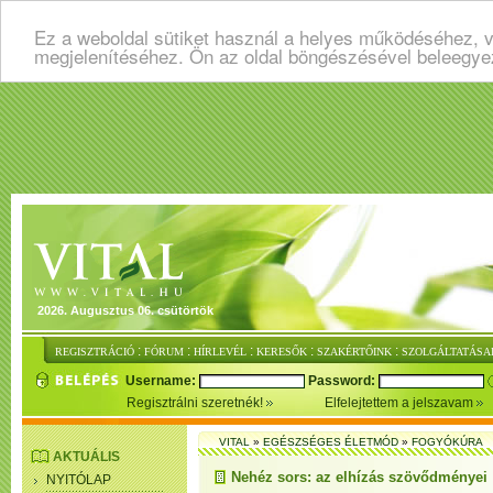
Ez a weboldal sütiket használ a helyes működéséhez, v
megjelenítéséhez. Ön az oldal böngészésével beleegye
2026. Augusztus 06. csütörtök
:
:
:
:
:
REGISZTRÁCIÓ
FÓRUM
HÍRLEVÉL
KERESŐK
SZAKÉRTŐINK
SZOLGÁLTATÁSA
Username:
Password:
Regisztrálni szeretnék!
Elfelejtettem a jelszavam
VITAL
»
EGÉSZSÉGES ÉLETMÓD
»
FOGYÓKÚRA
AKTUÁLIS
Nehéz sors: az elhízás szövődményei
NYITÓLAP