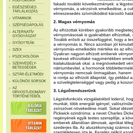
FOGYÓKÚRA
fakadó további következmények: a légzés
EGÉSZSÉGES
vérnyomás, a vérzsírok emelkedése, a cu
TÁPLÁLKOZÁS
elmeszesedés szívműködést károsító hatá
VITAMINOK
2. Magas vérnyomás
SZÉPSÉGÁPOLÁS
Az elhízottak körében gyakoribb megbete
ALTERNATÍV
vérnyomásosak is gyakrabban elhízottak, 
GYÓGYÁSZAT
Tovább erősíti az összefüggést, hogy a te
GYÓGYTEÁK
a vérnyomás is. Nincs azonban jól kimuta
vérnyomás-emelkedés mértéke és az elhíz
SZEX
Gyakran nagyon elhízott emberek vérnyo
PSZICHOLÓGIA
kevéssé elhízottaké nagymértékben emel
kialakulásának okai: a megnövekedett vé
SZENVEDÉLY-
BETEGSÉGEK
nátriumbevitel, a hormonok többlettermel
vérnyomás nemcsak önmagában, hanem a
SZTÁR-ÉLETMÓDI
is rontja az elhízott állapotát, így példáu
KÜLÖNÖS SORSOK
a szívelégtelenséggel vagy pedig a koszo
AZ
3. Légzőrendszerünk
ORVOSTUDOMÁNY
TÖRTÉNETÉBŐL
Légzésfunkciós vizsgálatokból kiderül, ho
munkát, több energiát igényel, valószínűle
zsírszövet növekedése miatt. Sokat idéze
Pickwick-szindróma: a nevet Charles Dick
regényének egyik testes szereplője, a kövé
emberek állandóan álmosak, aprókat léleg
szederjes lila. Az aluszékonyság számos s
szemléletesen írta le. Kezelés nélkül azon