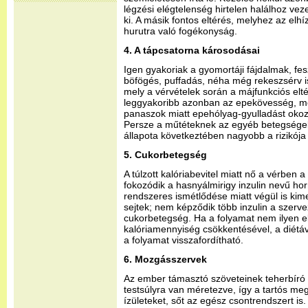
légzési elégtelenség hirtelen halálhoz vez
ki. A másik fontos eltérés, melyhez az elhíz
hurutra való fogékonyság.
4. A tápcsatorna károsodásai
Igen gyakoriak a gyomortáji fájdalmak, fe
böfögés, puffadás, néha még rekeszsérv is
mely a vérvételek során a májfunkciós el
leggyakoribb azonban az epekövesség, me
panaszok miatt epehólyag-gyulladást okoz
Persze a műtéteknek az egyéb betegségek,
állapota következtében nagyobb a rizikója 
5. Cukorbetegség
A túlzott kalóriabevitel miatt nő a vérben a
fokozódik a hasnyálmirigy inzulin nevű h
rendszeres ismétlődése miatt végül is kim
sejtek; nem képződik több inzulin a szerve
cukorbetegség. Ha a folyamat nem ilyen el
kalóriamennyiség csökkentésével, a diétáv
a folyamat visszafordítható.
6. Mozgásszervek
Az ember támasztó szöveteinek teherbíró
testsúlyra van méretezve, így a tartós meg
ízületeket, sőt az egész csontrendszert is.