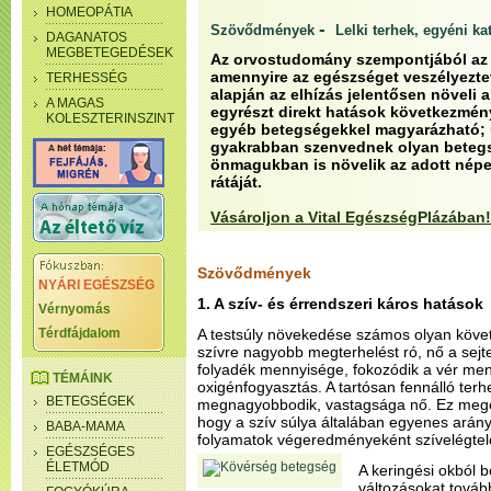
HOMEOPÁTIA
-
Szövődmények
Lelki terhek, egyéni ka
DAGANATOS
MEGBETEGEDÉSEK
Az orvostudomány szempontjából az e
amennyire az egészséget veszélyezteti
TERHESSÉG
alapján az elhízás jelentősen növeli 
A MAGAS
egyrészt direkt hatások következmény
KOLESZTERINSZINT
egyéb betegségekkel magyarázható; u
gyakrabban szenvednek olyan beteg
önmagukban is növelik az adott népe
rátáját.
Vásároljon a Vital EgészségPlázában!
Szövődmények
NYÁRI EGÉSZSÉG
1. A szív- és érrendszeri káros hatások
Vérnyomás
Térdfájdalom
A testsúly növekedése számos olyan követ
szívre nagyobb megterhelést ró, nő a sejten
folyadék mennyisége, fokozódik a vér me
TÉMÁINK
oxigénfogyasztás. A tartósan fennálló terh
BETEGSÉGEK
megnagyobbodik, vastagsága nő. Ez megerő
hogy a szív súlya általában egyenes arány
BABA-MAMA
folyamatok végeredményeként szívelégtele
EGÉSZSÉGES
ÉLETMÓD
A keringési okból 
változásokat tovább