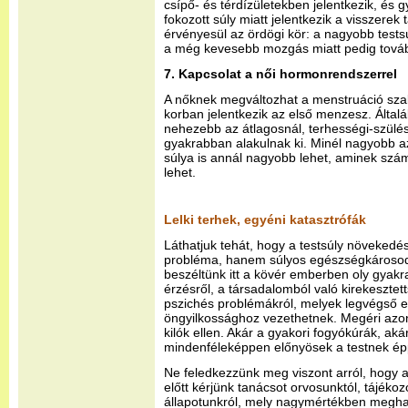
csípő- és térdízületekben jelentkezik, és gy
fokozott súly miatt jelentkezik a visszerek 
érvényesül az ördögi kör: a nagyobb test
a még kevesebb mozgás miatt pedig tovább
7. Kapcsolat a női hormonrendszerrel
A nőknek megváltozhat a menstruáció szab
korban jelentkezik az első menzesz. Által
nehezebb az átlagosnál, terhességi-szülé
gyakrabban alakulnak ki. Minél nagyobb a
súlya is annál nagyobb lehet, aminek sz
lehet.
Lelki terhek, egyéni katasztrófák
Láthatjuk tehát, hogy a testsúly növekedé
probléma, hanem súlyos egészségkárosod
beszéltünk itt a kövér emberben oly gyakr
érzésről, a társadalomból való kirekesztet
pszichés problémákról, melyek legvégső 
öngyilkossághoz vezethetnek. Megéri az
kilók ellen. Akár a gyakori fogyókúrák, ak
mindenféleképpen előnyösek a testnek épp
Ne feledkezzünk meg viszont arról, hogy a
előtt kérjünk tanácsot orvosunktól, tájéko
állapotunkról, mely nagymértékben megh