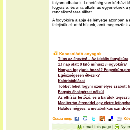
folyamodhatunk. Lehetőség van kórházi kö
fogyásra, és arra alkalmas egyéneknek a 
rendelkezésére állhat.
A fogyókúra alapja és lényege azonban a 
felejtsük el: attól hízunk, amit megeszünk
Kapcsolódó anyagok
Tilos az éhezés! – Az ideális fogyókúra
13 nap alatt 8 kiló mínusz /Fogyókúra/
Hogyan fogyjunk hozzá? Fogyókúra-pr
Egészségesen étkezik?
Kalóriatáblázat
Többet lehet fogyni személyre szabott 
Fogyás éhségérzet nélkül
Az elhízás fertőző, és a barátok terjeszt
Mediterrán étrenddel egy életre lefogyha
Halálos négyes: a metabolikus szindró
Ossza meg:
Köv
email this page
|
Nyom