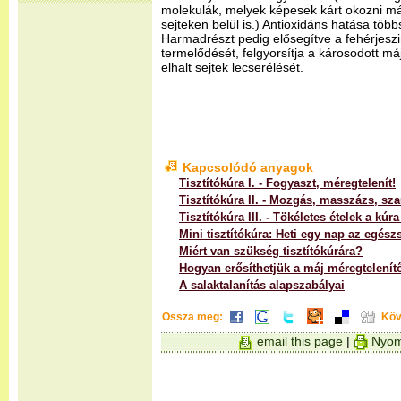
molekulák, melyek képesek kárt okozni m
sejteken belül is.) Antioxidáns hatása töb
Harmadrészt pedig elősegítve a fehérjeszin
termelődését, felgyorsítja a károsodott má
elhalt sejtek lecserélését.
Kapcsolódó anyagok
Tisztítókúra I. - Fogyaszt, méregtelenít!
Tisztítókúra II. - Mozgás, masszázs, sz
Tisztítókúra III. - Tökéletes ételek a kúra
Mini tisztítókúra: Heti egy nap az egész
Miért van szükség tisztítókúrára?
Hogyan erősíthetjük a máj méregtelenítő
A salaktalanítás alapszabályai
Ossza meg:
Köv
email this page
|
Nyom