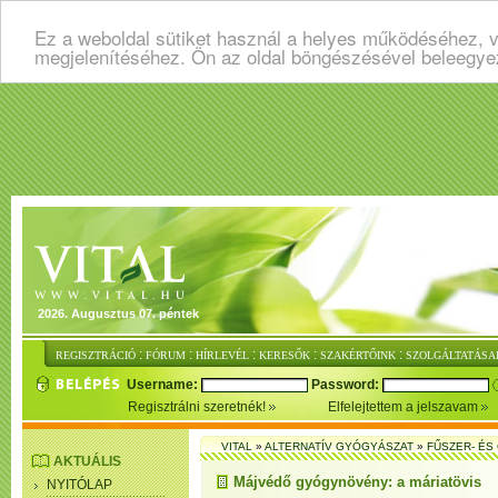
Ez a weboldal sütiket használ a helyes működéséhez, v
megjelenítéséhez. Ön az oldal böngészésével beleegye
2026. Augusztus 07. péntek
:
:
:
:
:
REGISZTRÁCIÓ
FÓRUM
HÍRLEVÉL
KERESŐK
SZAKÉRTŐINK
SZOLGÁLTATÁSA
Username:
Password:
Regisztrálni szeretnék!
Elfelejtettem a jelszavam
VITAL
»
ALTERNATÍV GYÓGYÁSZAT
»
FŰSZER- É
AKTUÁLIS
Májvédő gyógynövény: a máriatövis
NYITÓLAP