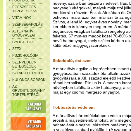
FOGYÓKÚRA
növény, száraiban tejszerű nedvvel, lilás
EGÉSZSÉGES
nagyságú virágokkal, melyek májustól júli
TÁPLÁLKOZÁS
mediterrán részein, Észak-Afrikában és Or
őshonos, mára azonban már szinte az egé
VITAMINOK
Szívós, ellenálló, egykét éves növény, m
SZÉPSÉGÁPOLÁS
kertekben is könnyen megterem. A máriatö
bogáncsos virágban található rengeteg a
ALTERNATÍV
GYÓGYÁSZAT
feketés, 57 mm-es magok közel 70-80%-ba
nevű hatóanyagot, mely széles körben alk
GYÓGYTEÁK
különböző májgyógyszereknek.
SZEX
PSZICHOLÓGIA
Sokoldalú, ősi szer
SZENVEDÉLY-
BETEGSÉGEK
A máriatövis egyike a legrégebben ismert
SZTÁR-ÉLETMÓDI
gyógyászatban századok óta alkalmazzák
gyógyítására a XII. század elejétől kezdve
KÜLÖNÖS SORSOK
római herbalista, Plinius is. A modern kut
AZ
növényben található aktív hatóanyag, a s
ORVOSTUDOMÁNY
májat egy csomó mérgező anyagtól.
TÖRTÉNETÉBŐL
Többszörös védelem
A máriatövis háromféleképpen védi a májat.
erősíti a májsejtmembránokat, ami megel
behatolását a sejtbe. Másrészt hatékony a
a veszélyes szabad gyököket. (A szabad 