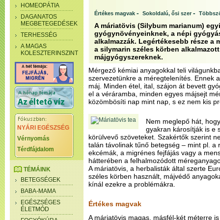
HOMEOPÁTIA
-
-
Értékes magvak
Sokoldalú, ősi szer
Többsz
DAGANATOS
MEGBETEGEDÉSEK
A máriatövis (Silybum marianum) egy
gyógynövényeinknek, a népi gyógyá
TERHESSÉG
alkalmazzák. Legértékesebb része a 
A MAGAS
a silymarin széles körben alkalmazot
KOLESZTERINSZINT
májgyógyszereknek.
Mérgező kémiai anyagokkal teli világunkb
szervezetünkre a méregtelenítés. Ennek a
máj. Minden étel, ital, szájon át bevett gy
el a véráramba, minden egyes májsejt mér
közömbösíti nap mint nap, s ez nem kis pr
Nem meglepő hát, hogy
NYÁRI EGÉSZSÉG
gyakran károsítják is e s
körülvevő szöveteket. Szakértők szerint n
Vérnyomás
talán távolinak tűnő betegség – mint pl. a 
Térdfájdalom
ekcémák, a migrénes fejfájás vagy a mens
hátterében a felhalmozódott méreganyagok
A máriatövis, a herbalisták által szerte 
TÉMÁINK
széles körben használt, májvédő anyagoka
BETEGSÉGEK
kínál ezekre a problémákra.
BABA-MAMA
EGÉSZSÉGES
Értékes magvak
ÉLETMÓD
A máriatövis magas, másfél-két méterre i