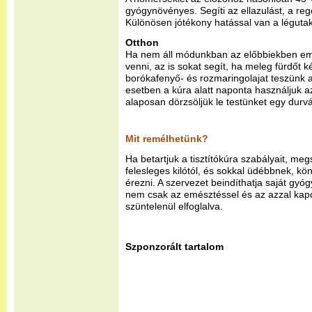
gyógynövényes. Segíti az ellazulást, a reg
Különösen jótékony hatással van a légutak
Otthon
Ha nem áll módunkban az előbbiekben emlí
venni, az is sokat segít, ha meleg fürdőt 
borókafenyő- és rozmaringolajat teszünk 
esetben a kúra alatt naponta használjuk az 
alaposan dörzsöljük le testünket egy durvá
Mit remélhetünk?
Ha betartjuk a tisztítókúra szabályait, m
felesleges kilótól, és sokkal üdébbnek, 
érezni. A szervezet beindíthatja saját gyó
nem csak az emésztéssel és az azzal kapc
szüntelenül elfoglalva.
Szponzorált tartalom