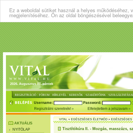
Ez a weboldal sütiket használ a helyes működéséhez, v
megjelenítéséhez. Ön az oldal böngészésével beleegye
2026. Augusztus 07. péntek
:
:
:
:
:
REGISZTRÁCIÓ
FÓRUM
HÍRLEVÉL
KERESŐK
SZAKÉRTŐINK
SZOLGÁLTATÁSA
Username:
Password:
Regisztrálni szeretnék!
Elfelejtettem a jelszavam
VITAL
»
EGÉSZSÉGES ÉLETMÓD
»
EGÉSZSÉGES 
AKTUÁLIS
Tisztítókúra II. - Mozgás, masszázs, 
NYITÓLAP