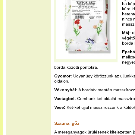
ha kép
kúra id
hetent
nincs 
masszá
Máj:
u
végétő
borda k
Epehó
mellcs
negyedi
borda közötti pontokra.
Gyomor:
Ugyanúgy körözzünk az ujjunkkal
oldalon.
Vékonybél:
A bordaív mentén masszírozzu
Vastagbél:
Combunk két oldalát masszírozz
Vese:
Két-két ujjal masszírozzunk a köldök 
Szauna, gőz
A méreganyagok ürülésének kifejezetten j