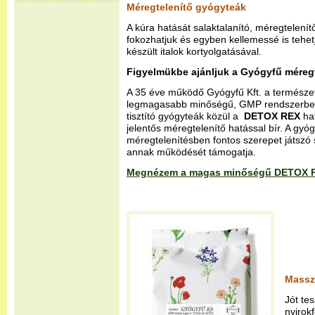
Méregtelenítő gyógyteák
A kúra hatását salaktalanító, méregtelení
fokozhatjuk és egyben kellemessé is tehe
készült italok kortyolgatásával.
Figyelmükbe ajánljuk a Gyógyfű méregte
A 35 éve működő Gyógyfű Kft. a természet 
legmagasabb minőségű, GMP rendszerben
tisztító gyógyteák közül a
DETOX REX
ha
jelentős méregtelenítő hatással bír. A gyó
méregtelenítésben fontos szerepet játszó
annak működését támogatja.
Megnézem a magas minőségű DETOX RE
Massz
Jót te
nyirok