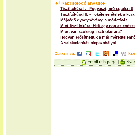
Kapcsolódó anyagok
Tisztítókúra I. - Fogyaszt, méregtelenít!
Tisztítókúra III. - Tökéletes ételek a kúra
Májvédő gyógynövény: a máriatövis
Mini tisztítókúra: Heti egy nap az egész
Miért van szükség tisztítókúrára?
Hogyan erősíthetjük a máj méregtelenítő
A salaktalanítás alapszabályai
Ossza meg:
Köv
email this page
|
Nyom