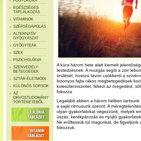
FOGYÓKÚRA
EGÉSZSÉGES
TÁPLÁLKOZÁS
VITAMINOK
SZÉPSÉGÁPOLÁS
ALTERNATÍV
GYÓGYÁSZAT
GYÓGYTEÁK
SZEX
PSZICHOLÓGIA
A kúra három hete alatt kiemelt jelentősé
SZENVEDÉLY-
testedzésnek. A mozgás segíti a zsír leb
BETEGSÉGEK
ürülését, hosszú távon csökkenti a szívér
SZTÁR-ÉLETMÓDI
bizonyos fajta rákos megbetegedések kocká
KÜLÖNÖS SORSOK
koleszterinszintet, fékezi az öregedést, ső
fokozza.
AZ
ORVOSTUDOMÁNY
Legalább ebben a három hétben tartsunk
TÖRTÉNETÉBŐL
a saját ritmusunk szerint. A méregteleníté
olyan gyakorlatokat végezzünk, melyek em
úszás, kerékpározás és nyújtó gyakorlatok r
Ne erőltessük túl magunkat, de figyeljünk a
fokozzuk.