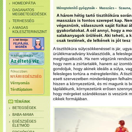
HOMEOPÁTIA
-
-
Méregtelenítő gyógyteák
Masszázs
Szauna,
DAGANATOS
MEGBETEGEDÉSEK
A három hétig tartó tisztítókúra sorá
masszázs is fontos szerepet kap. Nem
TERHESSÉG
végeznünk, válasszunk saját fizikai 
A MAGAS
gyakorlatokat. A cél annyi, hogy a m
KOLESZTERINSZINT
salakanyagok ürülését. Aki teheti, a 
csak testének, de lelkének is jót tesz 
A tisztítókúra súlycsökkenéssel is jár, ugy
ürülékmaradvány kiválasztódik, a feleslege
megfogyatkozik. Ha nem végzünk rendszere
hogy nem a zsírtartalék, hanem az izomt
gondoljuk, hogy akinek ideális a súlya, v
felesleges tortúra a méregtelenítés. A tisz
NYÁRI EGÉSZSÉG
esett szervezetben mindenképpen felhal
Vérnyomás
hiszen a környezetünk, és mi magunk is bő
táplálékunk, környezetünk erősen szennyez
Térdfájdalom
hogy mérgeket szándékosan is veszünk ma
cikkek formájában.
TÉMÁINK
BETEGSÉGEK
BABA-MAMA
EGÉSZSÉGES
ÉLETMÓD