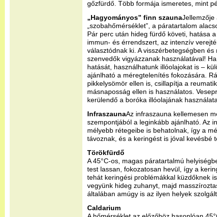
gőzfürdő. Több formája ismeretes, mint pé
„Hagyományos” finn szauna
Jellemzője
„szobahőmérséklet”, a páratartalom alacso
Pár perc után hideg fürdő követi, hatása a
immun- és érrendszert, az intenzív verej
választódnak ki. A visszérbetegségben 
szenvedők vigyázzanak használatával! Ha
hatását, használhatunk illóolajokat is – k
ajánlható a méregtelenítés fokozására. R
pikkelysömör ellen is, csillapítja a reumati
másnaposság ellen is használatos. Vesep
kerülendő a boróka illóolajának használata
Infraszauna
Az infraszauna kellemesen mel
szempontjából a leginkább ajánlható. Az i
mélyebb rétegeibe is behatolnak, így a 
távoznak, és a keringést is jóval kevésbé 
Törökfürdő
A 45°C-os, magas páratartalmú helyiségben 
test lassan, fokozatosan hevül, így a kerin
tehát keringési problémákkal küzdőknek is
vegyünk hideg zuhanyt, majd masszírozta
általában amúgy is az ilyen helyek szolgált
Caldarium
A hőmérséklet az előzőhöz hasonlóan 45°