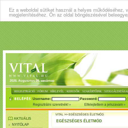
Ez a weboldal sütiket használ a helyes működéséhez, v
megjelenítéséhez. Ön az oldal böngészésével beleegye
2026. Augusztus 09. vasárnap
:
:
:
:
:
REGISZTRÁCIÓ
FÓRUM
HÍRLEVÉL
KERESŐK
SZAKÉRTŐINK
SZOLGÁLTATÁSA
Username:
Password:
Regisztrálni szeretnék!
Elfelejtettem a jelszavam
VITAL
>>
EGÉSZSÉGES ÉLETMÓD
AKTUÁLIS
EGÉSZSÉGES ÉLETMÓD
NYITÓLAP