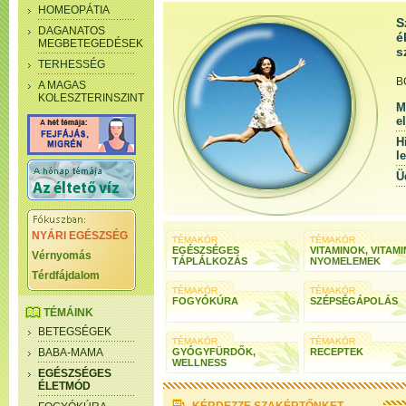
HOMEOPÁTIA
S
DAGANATOS
é
MEGBETEGEDÉSEK
s
TERHESSÉG
B
A MAGAS
KOLESZTERINSZINT
M
e
H
l
Ü
NYÁRI EGÉSZSÉG
TÉMAKÖR
TÉMAKÖR
EGÉSZSÉGES
VITAMINOK, VITAMI
Vérnyomás
TÁPLÁLKOZÁS
NYOMELEMEK
Térdfájdalom
TÉMAKÖR
TÉMAKÖR
FOGYÓKÚRA
SZÉPSÉGÁPOLÁS
TÉMÁINK
BETEGSÉGEK
TÉMAKÖR
TÉMAKÖR
BABA-MAMA
GYÓGYFÜRDŐK,
RECEPTEK
WELLNESS
EGÉSZSÉGES
ÉLETMÓD