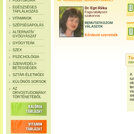
KÉRDEZZE SZAKÉRTŐNKET
FOGYÓKÚRA
EGÉSZSÉGES
Dr. Egri Réka
TÁPLÁLKOZÁS
Fogszabályozó
szakorvos
VITAMINOK
BEMUTATKOZOM
SZÉPSÉGÁPOLÁS
VÁLASZOK
ALTERNATÍV
Kérdezni szeretnék
GYÓGYÁSZAT
GYÓGYTEÁK
SZEX
PSZICHOLÓGIA
SZENVEDÉLY-
BETEGSÉGEK
A
SZTÁR-ÉLETMÓDI
s
KÜLÖNÖS SORSOK
ok
t
AZ
va
ORVOSTUDOMÁNY
si
TÖRTÉNETÉBŐL
mé