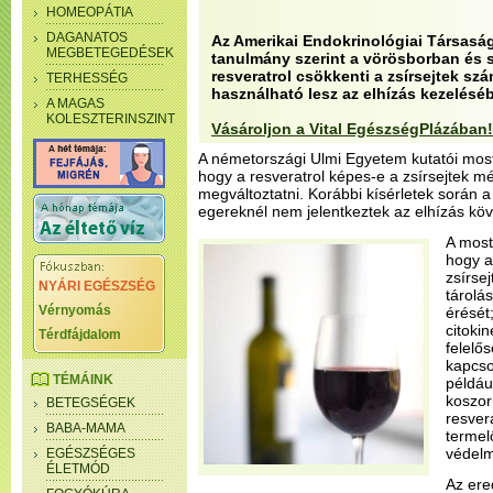
HOMEOPÁTIA
DAGANATOS
Az Amerikai Endokrinológiai Társasá
MEGBETEGEDÉSEK
tanulmány szerint a vörösborban és 
resveratrol csökkenti a zsírsejtek sz
TERHESSÉG
használható lesz az elhízás kezelésé
A MAGAS
KOLESZTERINSZINT
Vásároljon a Vital EgészségPlázában!
A németországi Ulmi Egyetem kutatói most 
hogy a resveratrol képes-e a zsírsejtek m
megváltoztatni. Korábbi kísérletek során a 
egereknél nem jelentkeztek az elhízás kö
A most
hogy a
zsírse
NYÁRI EGÉSZSÉG
tárolás
Vérnyomás
érését
citoki
Térdfájdalom
felelő
kapcso
TÉMÁINK
példáu
koszor
BETEGSÉGEK
resver
BABA-MAMA
termel
védelme
EGÉSZSÉGES
ÉLETMÓD
Az er