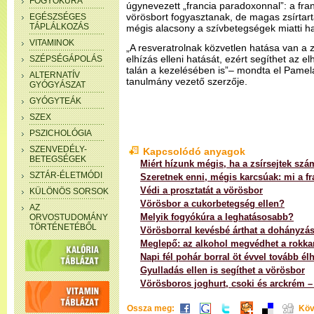
FOGYÓKÚRA
úgynevezett „francia paradoxonnal”: a fra
vörösbort fogyasztanak, de magas zsírtart
EGÉSZSÉGES
TÁPLÁLKOZÁS
mégis alacsony a szívbetegségek miatti ha
VITAMINOK
„A resveratrolnak közvetlen hatása van a zsí
elhízás elleni hatását, ezért segíthet az 
SZÉPSÉGÁPOLÁS
talán a kezelésében is”– mondta el Pamel
ALTERNATÍV
tanulmány vezető szerzője.
GYÓGYÁSZAT
GYÓGYTEÁK
SZEX
PSZICHOLÓGIA
SZENVEDÉLY-
Kapcsolódó anyagok
BETEGSÉGEK
Miért hízunk mégis, ha a zsírsejtek s
SZTÁR-ÉLETMÓDI
Szeretnek enni, mégis karcsúak: mi a fr
Védi a prosztatát a vörösbor
KÜLÖNÖS SORSOK
Vörösbor a cukorbetegség ellen?
AZ
Melyik fogyókúra a leghatásosabb?
ORVOSTUDOMÁNY
TÖRTÉNETÉBŐL
Vörösborral kevésbé árthat a dohányzá
Meglepő: az alkohol megvédhet a rokka
Napi fél pohár borral öt évvel tovább él
Gyulladás ellen is segíthet a vörösbor
Vörösboros joghurt, csoki és arckrém –
Ossza meg:
Köv