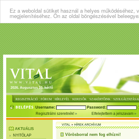
Ez a weboldal sütiket használ a helyes működéséhez, v
megjelenítéséhez. Ön az oldal böngészésével beleegye
2026. Augusztus 10. hétfő
:
:
:
:
:
REGISZTRÁCIÓ
FÓRUM
HÍRLEVÉL
KERESŐK
SZAKÉRTŐINK
SZOLGÁLTATÁSA
Username:
Password:
Regisztrálni szeretnék!
Elfelejtettem a jelszavam
VITAL
»
HÍREK ARCHÍVUM
AKTUÁLIS
Vörösborral nem fog elhízni!
NYITÓLAP