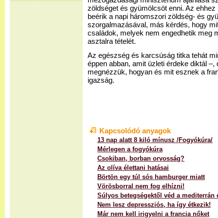
mezőgazdasági minisztérium ajánlása sz
zöldséget és gyümölcsöt enni. Az ehhez
beérik a napi háromszori zöldség- és g
szorgalmazásával, más kérdés, hogy mi
családok, melyek nem engedhetik meg m
asztalra tételét.
Az egészség és karcsúság titka tehát min
éppen abban, amit üzleti érdeke diktál –,
megnézzük, hogyan és mit esznek a fra
igazság.
Kapcsolódó anyagok
13 nap alatt 8 kiló mínusz /Fogyókúra/
Mérlegen a fogyókúra
Csokiban, borban orvosság?
Az olíva élettani hatásai
Börtön egy túl sós hamburger miatt
Vörösborral nem fog elhízni!
Súlyos betegségektől véd a mediterrán 
Nem lesz depressziós, ha így étkezik!
Már nem kell irigyelni a francia nőket