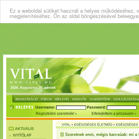
Ez a weboldal sütiket használ a helyes működéséhez, v
megjelenítéséhez. Ön az oldal böngészésével beleegye
2026. Augusztus 07. péntek
:
:
:
:
:
REGISZTRÁCIÓ
FÓRUM
HÍRLEVÉL
KERESŐK
SZAKÉRTŐINK
SZOLGÁLTATÁSA
Username:
Password:
Regisztrálni szeretnék!
Elfelejtettem a jelszavam
VITAL
»
EGÉSZSÉGES ÉLETMÓD
»
EGÉSZSÉGES 
AKTUÁLIS
Szeretnek enni, mégis karcsúak: mi a f
NYITÓLAP