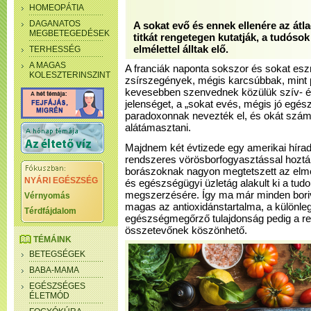
HOMEOPÁTIA
DAGANATOS
A sokat evő és ennek ellenére az át
MEGBETEGEDÉSEK
titkát rengetegen kutatják, a tudóso
elmélettel álltak elő.
TERHESSÉG
A MAGAS
A franciák naponta sokszor és sokat eszn
KOLESZTERINSZINT
zsírszegények, mégis karcsúbbak, mint p
kevesebben szenvednek közülük szív- é
jelenséget, a „sokat evés, mégis jó egés
paradoxonnak nevezték el, és okát számo
alátámasztani.
Majdnem két évtizede egy amerikai híra
rendszeres vörösborfogyasztással hoztá
borászoknak nagyon megtetszett az elmé
NYÁRI EGÉSZSÉG
és egészségügyi üzletág alakult ki a tu
megszerzésére. Így ma már minden boriv
Vérnyomás
magas az antioxidánstartalma, a különl
Térdfájdalom
egészségmegőrző tulajdonság pedig a re
összetevőnek köszönhető.
TÉMÁINK
BETEGSÉGEK
BABA-MAMA
EGÉSZSÉGES
ÉLETMÓD