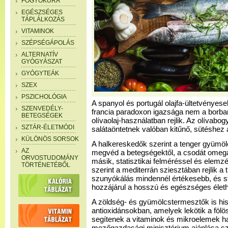
FOGYÓKÚRA
EGÉSZSÉGES
TÁPLÁLKOZÁS
VITAMINOK
SZÉPSÉGÁPOLÁS
ALTERNATÍV
GYÓGYÁSZAT
GYÓGYTEÁK
SZEX
PSZICHOLÓGIA
A spanyol és portugál olajfa-ültetvényesek
SZENVEDÉLY-
francia paradoxon igazsága nem a borba
BETEGSÉGEK
olívaolaj-használatban rejlik. Az olívabogy
SZTÁR-ÉLETMÓDI
salátaöntetnek valóban kitűnő, sütéshez
KÜLÖNÖS SORSOK
A halkereskedők szerint a tenger gyümölc
AZ
megvéd a betegségektől, a csodát omega
ORVOSTUDOMÁNY
másik, statisztikai felméréssel és elemz
TÖRTÉNETÉBŐL
szerint a mediterrán sziesztában rejlik a t
szunyókálás mindennél értékesebb, és s
hozzájárul a hosszú és egészséges élet
A zöldség- és gyümölcstermesztők is h
antioxidánsokban, amelyek lekötik a föl
segítenek a vitaminok és mikroelemek h