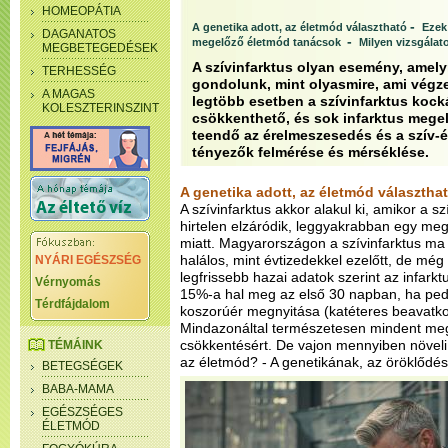
HOMEOPÁTIA
-
A genetika adott, az életmód választható
Ezek
DAGANATOS
-
megelőző életmód tanácsok
Milyen vizsgálat
MEGBETEGEDÉSEK
A szívinfarktus olyan esemény, amely
TERHESSÉG
gondolunk, mint olyasmire, ami végze
A MAGAS
legtöbb esetben a szívinfarktus kock
KOLESZTERINSZINT
csökkenthető, és sok infarktus mege
teendő az érelmeszesedés és a szív-é
tényezők felmérése és mérséklése.
A genetika adott, az életmód választha
A szívinfarktus akkor alakul ki, amikor a s
hirtelen elzáródik, leggyakrabban egy me
miatt. Magyarországon a szívinfarktus ma
halálos, mint évtizedekkel ezelőtt, de mé
NYÁRI EGÉSZSÉG
legfrissebb hazai adatok szerint az infark
Vérnyomás
15%-a hal meg az első 30 napban, ha ped
Térdfájdalom
koszorúér megnyitása (katéteres beavatkozá
Mindazonáltal természetesen mindent meg 
csökkentésért. De vajon mennyiben növeli 
TÉMÁINK
az életmód?
- A genetikának, az öröklődé
BETEGSÉGEK
BABA-MAMA
EGÉSZSÉGES
ÉLETMÓD