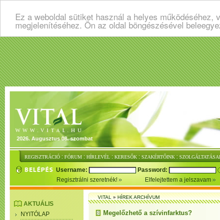
Ez a weboldal sütiket használ a helyes működéséhez, v
megjelenítéséhez. Ön az oldal böngészésével beleegye
2026. Augusztus 08. szombat
:
:
:
:
:
REGISZTRÁCIÓ
FÓRUM
HÍRLEVÉL
KERESŐK
SZAKÉRTŐINK
SZOLGÁLTATÁSA
Username:
Password:
Regisztrálni szeretnék!
Elfelejtettem a jelszavam
VITAL
»
HÍREK ARCHÍVUM
AKTUÁLIS
Megelőzhető a szívinfarktus?
NYITÓLAP