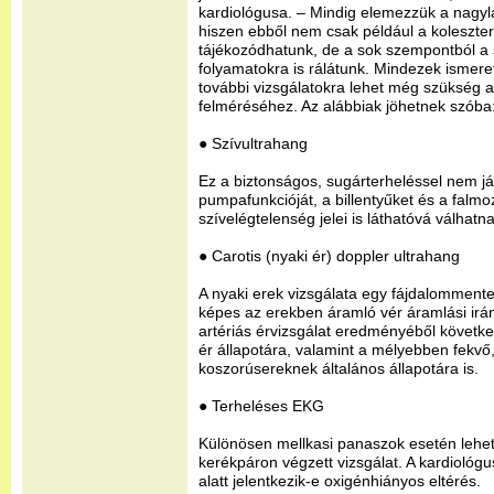
kardiológusa. – Mindig elemezzük a nagylab
hiszen ebből nem csak például a koleszter
tájékozódhatunk, de a sok szempontból a 
folyamatokra is rálátunk. Mindezek ismere
további vizsgálatokra lehet még szükség a
felméréséhez. Az alábbiak jöhetnek szóba
● Szívultrahang
Ez a biztonságos, sugárterheléssel nem já
pumpafunkcióját, a billentyűket és a falm
szívelégtelenség jelei is láthatóvá válhat
● Carotis (nyaki ér) doppler ultrahang
A nyaki erek vizsgálata egy fájdalommente
képes az erekben áramló vér áramlási irá
artériás érvizsgálat eredményéből következ
ér állapotára, valamint a mélyebben fekvő
koszorúsereknek általános állapotára is.
● Terheléses EKG
Különösen mellkasi panaszok esetén lehet
kerékpáron végzett vizsgálat. A kardiológus
alatt jelentkezik-e oxigénhiányos eltérés.