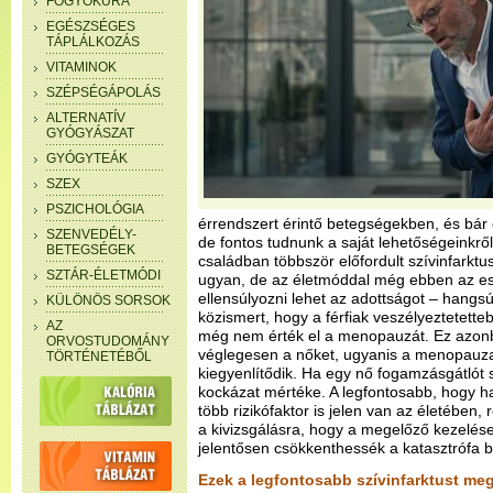
FOGYÓKÚRA
EGÉSZSÉGES
TÁPLÁLKOZÁS
VITAMINOK
SZÉPSÉGÁPOLÁS
ALTERNATÍV
GYÓGYÁSZAT
GYÓGYTEÁK
SZEX
PSZICHOLÓGIA
érrendszert érintő betegségekben, és bár 
SZENVEDÉLY-
de fontos tudnunk a saját lehetőségeinkről
BETEGSÉGEK
családban többször előfordult szívinfarktus
SZTÁR-ÉLETMÓDI
ugyan, de az életmóddal még ebben az es
ellensúlyozni lehet az adottságot – hangsú
KÜLÖNÖS SORSOK
közismert, hogy a férfiak veszélyeztetette
AZ
még nem érték el a menopauzát. Ez azonb
ORVOSTUDOMÁNY
véglegesen a nőket, ugyanis a menopauza
TÖRTÉNETÉBŐL
kiegyenlítődik. Ha egy nő fogamzásgátlót
kockázat mértéke. A legfontosabb, hogy ha
több rizikófaktor is jelen van az életében
a kivizsgálásra, hogy a megelőző kezelés
jelentősen csökkenthessék a katasztrófa 
Ezek a legfontosabb szívinfarktust me