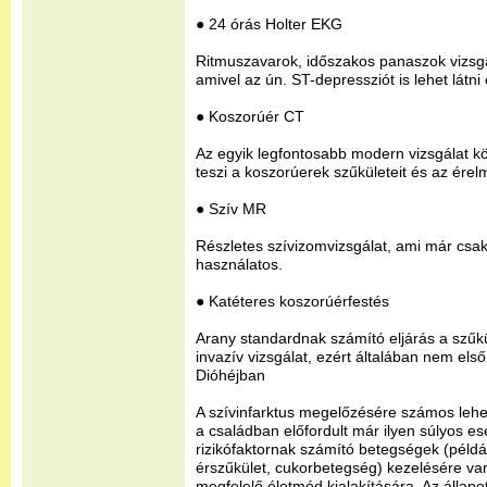
● 24 órás Holter EKG
Ritmuszavarok, időszakos panaszok vizsgá
amivel az ún. ST-depressziót is lehet látni
● Koszorúér CT
Az egyik legfontosabb modern vizsgálat kö
teszi a koszorúerek szűkületeit és az ére
● Szív MR
Részletes szívizomvizsgálat, ami már csak
használatos.
● Katéteres koszorúérfestés
Arany standardnak számító eljárás a szűkü
invazív vizsgálat, ezért általában nem els
Dióhéjban
A szívinfarktus megelőzésére számos lehe
a családban előfordult már ilyen súlyos e
rizikófaktornak számító betegségek (pél
érszűkület, cukorbetegség) kezelésére va
megfelelő életmód kialakítására. Az állap