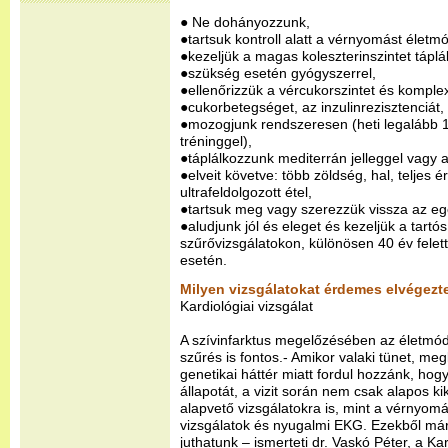
● Ne dohányozzunk,
●tartsuk kontroll alatt a vérnyomást életmó
●kezeljük a magas koleszterinszintet táplá
●szükség esetén gyógyszerrel,
●ellenőrizzük a vércukorszintet és komple
●cukorbetegséget, az inzulinrezisztenciát,
●mozogjunk rendszeresen (heti legalább 1
tréninggel),
●táplálkozzunk mediterrán jelleggel vagy 
●elveit követve: több zöldség, hal, teljes 
ultrafeldolgozott étel,
●tartsuk meg vagy szerezzük vissza az eg
●aludjunk jól és eleget és kezeljük a tartó
szűrővizsgálatokon, különösen 40 év felet
esetén.
Milyen vizsgálatokat érdemes elvégezt
Kardiológiai vizsgálat
A szívinfarktus megelőzésében az életmód
szűrés is fontos.- Amikor valaki tünet, meg
genetikai háttér miatt fordul hozzánk, hog
állapotát, a vizit során nem csak alapos k
alapvető vizsgálatokra is, mint a vérnyom
vizsgálatok és nyugalmi EKG. Ezekből már
juthatunk – ismerteti dr. Vaskó Péter, a 