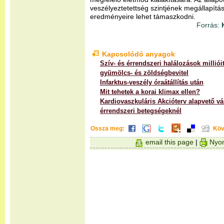
veszélyeztetettség szintjének megállapítás
eredményeire lehet támaszkodni.
Forrás:
K
Kapcsolódó anyagok
Szív- és érrendszeri halálozások milliói
gyümölcs- és zöldségbevitel
Infarktus-veszély óraátállítás után
Mit tehetek a korai klimax ellen?
Kardiovaszkuláris Akcióterv alapvető vá
érrendszeri betegségeknél
Ossza meg:
Köv
email this page
|
Nyom