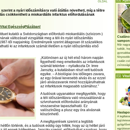
Ajánl
OLDAL
szerint a nyári időszámításra való átállás növelheti, míg a télire
llás csökkentheti a miokardiális infarktus előfordulásának
 Vital EgészségPlázában!
tituet kutatói a Svédországban előforduló miokardiális (szívizom-)
Csaláno
mának változásait vizsgálták meg a téli és nyári időszámítás
sampon
987-től napjainkig. Eredményeik szerint átlagosan öt százalékos
Már nagya
ható ki az infarktusok számát illetően a nyári időszámítás első
tudták, ho
gyorsabban
fényesebb
„Különösen az új hét első három napján
csalán csö
figyelhető meg emelkedés az infarktusok
zsírosságá
számát tekintve – nyilatkozta Dr. Imre
Janszky, a kutatásban részt vett tudósok
egyike. – A biológiai óra időleges zavara,
Vital 
az egy órával kevesebb alvás és az ezzel
járó alvászavarok mind hozzájárulhatnak
az infarktusok magasabb számához.”
A tudósok ugyanakkor megfigyelték, hogy
a téli időszámításra való visszaállásnál a
szívrohamok előfordulási arányának
visszaesése tapasztalható. Ez
valószínűleg a plusz egy óra alvásnak
Haslapos
köszönhető.
A legillat
legízletes
A megfigyelések szerint a legtöbb
gyógyfűve
 hétfőn történik, és a tudósok eddig úgy hitték, hogy az új héttel járó
együttesen
z áll ennek hátterében. Janszky szerint „előfordulhat azonban, hogy