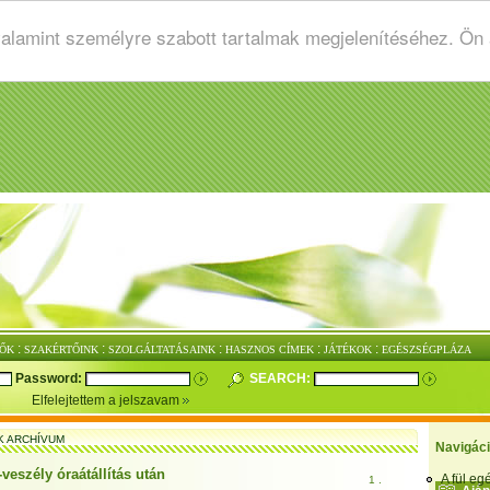
valamint személyre szabott tartalmak megjelenítéséhez. Ön
:
:
:
:
:
ŐK
SZAKÉRTŐINK
SZOLGÁLTATÁSAINK
HASZNOS CÍMEK
JÁTÉKOK
EGÉSZSÉGPLÁZA
Password:
SEARCH:
Elfelejtettem a jelszavam
K ARCHÍVUM
Navigác
-veszély óraátállítás után
A fül e
1 .