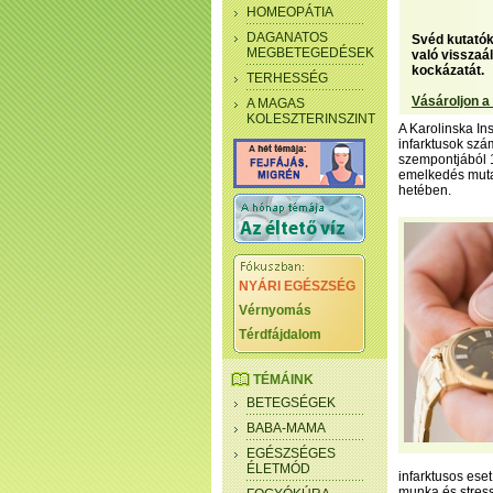
HOMEOPÁTIA
DAGANATOS
Svéd kutatók 
MEGBETEGEDÉSEK
való visszaá
kockázatát.
TERHESSÉG
Vásároljon a
A MAGAS
KOLESZTERINSZINT
A Karolinska Ins
infarktusok szá
szempontjából 1
emelkedés mutat
hetében.
NYÁRI EGÉSZSÉG
Vérnyomás
Térdfájdalom
TÉMÁINK
BETEGSÉGEK
BABA-MAMA
EGÉSZSÉGES
ÉLETMÓD
infarktusos eset
munka és stress