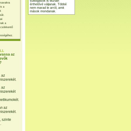
suttogások is tisztán
rsavakra
érthetővé váljanak. Többé
és a
nem marad le arról, amit
mások mondanak.
k
sát.
ai
nak a
 csökkentő
ességéhez.
LL
lvassa az
evők
?
, az
miszerekét.
, az
miszerekét
etikumokét.
án az
miszerekét.
 szinte
.