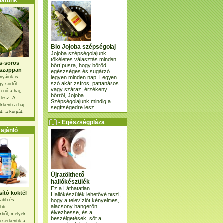
atunk
Bio Jojoba szépségolaj
Jojoba szépségolajunk
tökéletes választás minden
s-sörös
bőrtípusra, hogy bőröd
szappan
egészséges és sugárzó
legyen minden nap. Legyen
nyáink is
szó akár zsíros, pattanásos
gy sörtől
vagy száraz, érzékeny
 nő a haj,
bőrről, Jojoba
 lesz. A
Szépségolajunk mindig a
kkenti a haj
segítségedre lesz.
t, a korpát.
- Egészségpláza
ajánlatunk -
ajánló
Újratölthető
hallókészülék
Ez a Láthatatlan
ító koktél
Hallókészülék lehetővé teszi,
hogy a televíziót kényelmes,
osabb és
alacsony hangerőn
ebb
élvezhesse, és a
kből, melyek
beszélgetések, sőt a
 serkentik a