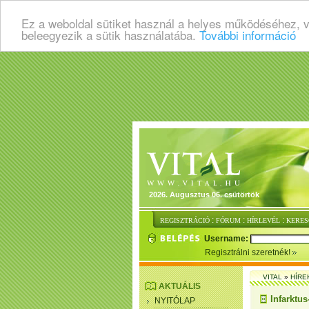
Ez a weboldal sütiket használ a helyes működéséhez, 
beleegyezik a sütik használatába.
További információ
2026. Augusztus 06. csütörtök
:
:
:
REGISZTRÁCIÓ
FÓRUM
HÍRLEVÉL
KERES
Username:
Regisztrálni szeretnék!
VITAL
»
HÍRE
AKTUÁLIS
Infarktus
NYITÓLAP