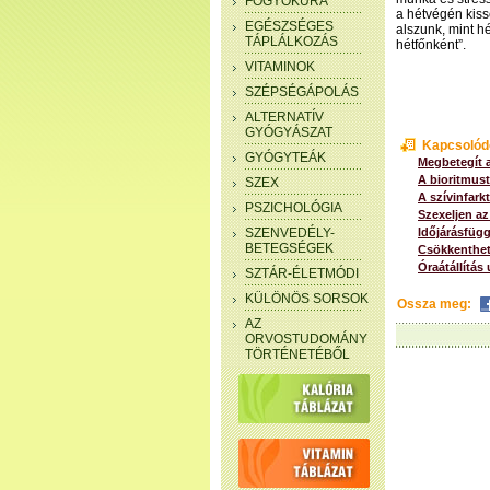
FOGYÓKÚRA
a hétvégén kis
EGÉSZSÉGES
alszunk, mint h
TÁPLÁLKOZÁS
hétfőnként”.
VITAMINOK
SZÉPSÉGÁPOLÁS
ALTERNATÍV
GYÓGYÁSZAT
Kapcsolód
GYÓGYTEÁK
Megbetegít a
A bioritmust
SZEX
A szívinfark
PSZICHOLÓGIA
Szexeljen az 
SZENVEDÉLY-
Időjárásfüg
BETEGSÉGEK
Csökkenthetn
Óraátállítás
SZTÁR-ÉLETMÓDI
KÜLÖNÖS SORSOK
Ossza meg:
AZ
ORVOSTUDOMÁNY
TÖRTÉNETÉBŐL