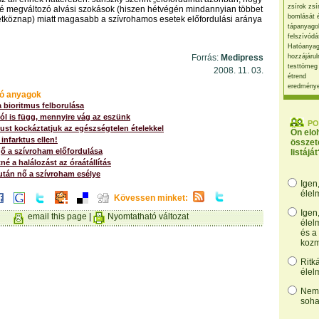
zsírok zsí
sé megváltozó alvási szokások (hiszen hétvégén mindannyian többet
bomlását 
étköznap) miatt magasabb a szívrohamos esetek előfordulási aránya
tápanyago
felszívódá
Hatóanyag
Forrás:
Medipress
hozzájárul
testtömeg
2008. 11. 03.
étrend
eredmény
ó anyagok
 bioritmus felborulása
ól is függ, mennyire vág az eszünk
PO
tust kockáztatjuk az egészségtelen ételekkel
Ön elo
infarktus ellen!
összet
gő a szívroham előfordulása
listáját
é a halálozást az óraátállítás
 után nő a szívroham esélye
Igen
élel
Kövessen minket:
Igen
email this page
|
Nyomtatható változat
élel
és a
kozm
Ritk
élel
Nem,
soha