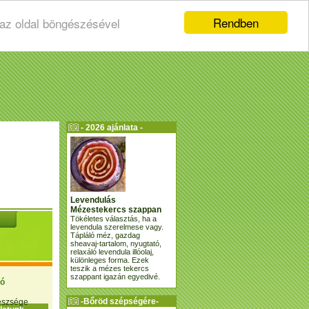
Rendben
 az oldal böngészésével
- 2026 ajánlata -
Levendulás
Mézestekercs szappan
Tökéletes választás, ha a
levendula szerelmese vagy.
Tápláló méz, gazdag
sheavaj-tartalom, nyugtató,
relaxáló levendula illóolaj,
különleges forma. Ezek
teszik a mézes tekercs
szappant igazán egyedivé.
ió
-Bőröd szépségére-
gészsége