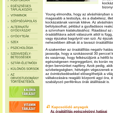
FOGYÓKÚRA
kockáz
EGÉSZSÉGES
bizony
TÁPLÁLKOZÁS
Young elmondta, hogy az alváshiányban
VITAMINOK
magasabb a testsúlya, és a diabétesz, ill
SZÉPSÉGÁPOLÁS
kockázatának vannak kitéve. Az alváshiány
befolyásolhat, például a gyulladásos reakc
ALTERNATÍV
a szívroham kialakulásához. Ráadásul az 
GYÓGYÁSZAT
óraátállításra adott válaszunk attól is függ
GYÓGYTEÁK
vagy éjszakai bagolyról van szó. Az éjszak
SZEX
nehezebben állnak át a tavaszi óraátállítá
PSZICHOLÓGIA
A szakember az óraátállítás negatív hatás
javasolja, hogy a szokásosnál 30 perccel
SZENVEDÉLY-
BETEGSÉGEK
és vasárnap, hogy felkészüljünk a hétfői 
egészségesen megreggelizni, és korán re
SZTÁR-ÉLETMÓDI
érjen bennünket napfény. Azok pedig, ak
KÜLÖNÖS SORSOK
szívbetegségben, hétvégén végezzenek egy
az óvintézkedésekkel elősegíthetjük a vilá
AZ
váltakozására reagáló központi agyi óra, é
ORVOSTUDOMÁNY
szabályozó periférikus órák átállítását is.
TÖRTÉNETÉBŐL
Kapcsolódó anyagok
Az óraátállítás egészségügyi hatásai