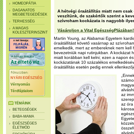
HOMEOPÁTIA
DAGANATOS
A hétvégi óraátállítás miatt nem csak
MEGBETEGEDÉSEK
veszítünk, de szakértők szerint a kev
szívroham kockázata is nagyobb ilye
TERHESSÉG
A MAGAS
Vásároljon a Vital EgészségPlázában!
KOLESZTERINSZINT
Martin Young, az Alabamai Egyetem kardio
óraátállítást követő vasárnap az szívro
emelkedik, mert az embereknek nem kell hi
bevezetniük napi rutinjukban. A kockázat 
miatt korábban kell kelni; ezen a napon 
kockázatának 10 százalékos emelkedésével
óraátállítás esetén pedig ennek ellenkezőj
„Ennek
NYÁRI EGÉSZSÉG
számos
Vérnyomás
magyar
alváshi
Térdfájdalom
az im
szerep
TÉMÁINK
az óra 
károsa
BETEGSÉGEK
egészs
BABA-MAMA
Egyete
közzét
EGÉSZSÉGES
ÉLETMÓD
összef
alvásh