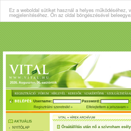
Ez a weboldal sütiket használ a helyes működéséhez, v
megjelenítéséhez. Ön az oldal böngészésével beleegye
2026. Augusztus 06. csütörtök
:
:
:
:
:
REGISZTRÁCIÓ
FÓRUM
HÍRLEVÉL
KERESŐK
SZAKÉRTŐINK
SZOLGÁLTATÁSA
Username:
Password:
Regisztrálni szeretnék!
Elfelejtettem a jelszavam
VITAL
»
HÍREK ARCHÍVUM
AKTUÁLIS
Óraátállítás után nő a szívroham esély
NYITÓLAP