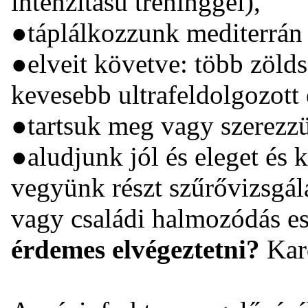
intenzitású tréninggel),
●táplálkozzunk mediterrán
●elveit követve: több zöldsé
kevesebb ultrafeldolgozott 
●tartsuk meg vagy szerezzük
●aludjunk jól és eleget és ke
vegyünk részt szűrővizsgál
vagy családi halmozódás e
érdemes elvégeztetni?
Kard