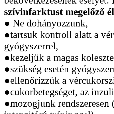
bekövetkezésének esélyét.
szívinfarktust megelőző 
● Ne dohányozzunk,
●tartsuk kontroll alatt a v
gyógyszerrel,
●kezeljük a magas koleszter
●szükség esetén gyógyszerr
●ellenőrizzük a vércukorsz
●cukorbetegséget, az inzuli
●mozogjunk rendszeresen (