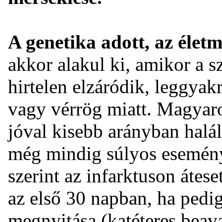
A genetika adott, az élet
akkor alakul ki, amikor a s
hirtelen elzáródik, leggya
vagy vérrög miatt. Magyar
jóval kisebb arányban halál
még mindig súlyos esemény.
szerint az infarktuson áte
az első 30 napban, ha pedi
megnyitása (katéteres beava