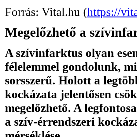
Forrás: Vital.hu (
https://vit
Megelőzhető a szívinfa
A szívinfarktus olyan ese
félelemmel gondolunk, min
sorsszerű. Holott a legtöb
kockázata jelentősen csök
megelőzhető. A legfontosa
a szív-érrendszeri kockáz
mérséklése.