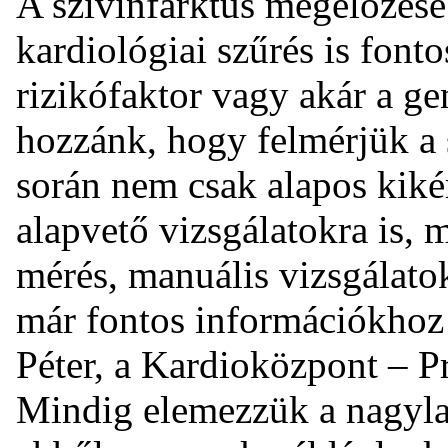
A szívinfarktus megelőzésé
kardiológiai szűrés is font
rizikófaktor vagy akár a gen
hozzánk, hogy felmérjük a s
során nem csak alapos kiké
alapvető vizsgálatokra is, 
mérés, manuális vizsgálat
már fontos információkhoz 
Péter, a Kardioközpont – P
Mindig elemezzük a nagylabo