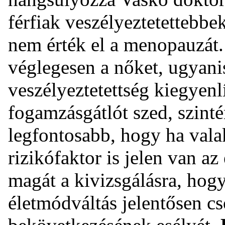
férfiak veszélyeztetettebbe
nem érték el a menopauzát
véglegesen a nőket, ugyani
veszélyeztetettség kiegyenl
fogamzásgátlót szed, szint
legfontosabb, hogy ha vala
rizikófaktor is jelen van az
magát a kivizsgálásra, hog
életmódváltás jelentősen cs