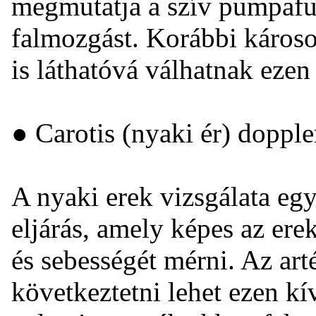
megmutatja a szív pumpafun
falmozgást. Korábbi károso
is láthatóvá válhatnak eze
● Carotis (nyaki ér) dopple
A nyaki erek vizsgálata eg
eljárás, amely képes az ere
és sebességét mérni. Az art
következtetni lehet ezen kív