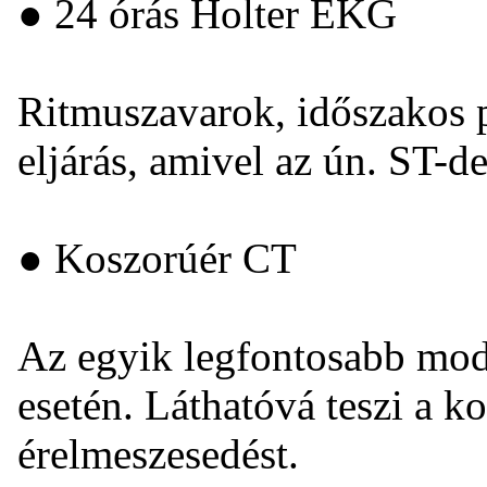
● 24 órás Holter EKG
Ritmuszavarok, időszakos p
eljárás, amivel az ún. ST-de
● Koszorúér CT
Az egyik legfontosabb mode
esetén. Láthatóvá teszi a k
érelmeszesedést.