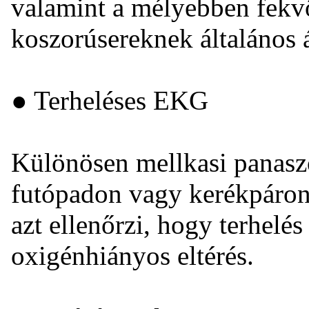
valamint a mélyebben fekv
koszorúsereknek általános á
● Terheléses EKG
Különösen mellkasi panaszo
futópadon vagy kerékpáron 
azt ellenőrzi, hogy terhelés 
oxigénhiányos eltérés.