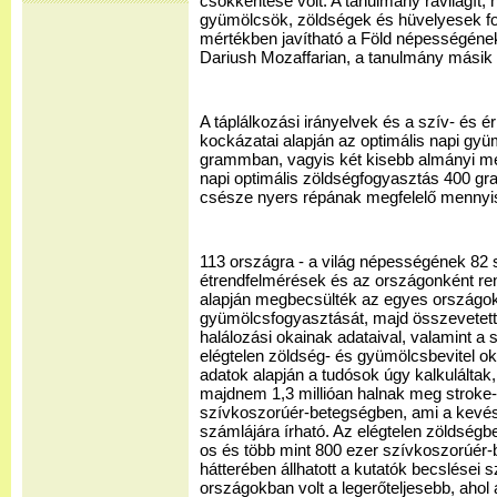
csökkentése volt. A tanulmány rávilágít, h
gyümölcsök, zöldségek és hüvelyesek fo
mértékben javítható a Föld népességének
Dariush Mozaffarian, a tanulmány másik 
A táplálkozási irányelvek és a szív- és 
kockázatai alapján az optimális napi gy
grammban, vagyis két kisebb almányi m
napi optimális zöldségfogyasztás 400 g
csésze nyers répának megfelelő mennyi
113 országra - a világ népességének 82 s
étrendfelmérések és az országonként ren
alapján megbecsülték az egyes országok
gyümölcsfogyasztását, majd összevetet
halálozási okainak adataival, valamint a
elégtelen zöldség- és gyümölcsbevitel o
adatok alapján a tudósok úgy kalkuláltak
majdnem 1,3 millióan halnak meg stroke-
szívkoszorúér-betegségben, ami a kevé
számlájára írható. Az elégtelen zöldségbe
os és több mint 800 ezer szívkoszorúér-
hátterében állhatott a kutatók becslései 
országokban volt a legerőteljesebb, ahol