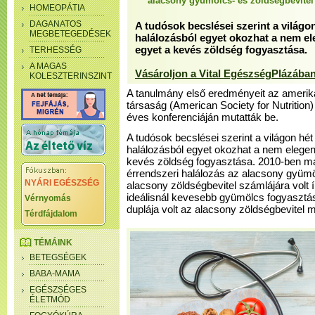
alacsony gyümölcs- és zöldségbevitel
HOMEOPÁTIA
DAGANATOS
A tudósok becslései szerint a világon
MEGBETEGEDÉSEK
halálozásból egyet okozhat a nem e
egyet a kevés zöldség fogyasztása.
TERHESSÉG
A MAGAS
Vásároljon a Vital EgészségPlázában
KOLESZTERINSZINT
A tanulmány első eredményeit az amerik
társaság (American Society for Nutrition) 
éves konferenciáján mutatták be.
A tudósok becslései szerint a világon hét
halálozásból egyet okozhat a nem elege
kevés zöldség fogyasztása. 2010-ben maj
érrendszeri halálozás az alacsony gyümöl
NYÁRI EGÉSZSÉG
alacsony zöldségbevitel számlájára volt í
ideálisnál kevesebb gyümölcs fogyasztá
Vérnyomás
duplája volt az alacsony zöldségbevitel m
Térdfájdalom
TÉMÁINK
BETEGSÉGEK
BABA-MAMA
EGÉSZSÉGES
ÉLETMÓD