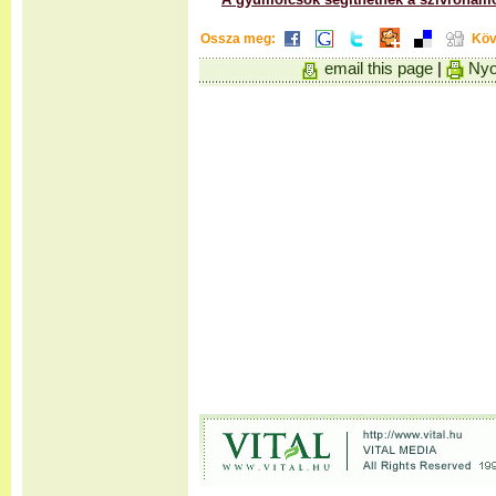
Ossza meg:
Köv
email this page
|
Nyo