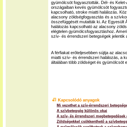
gyümölcsöt fogyasztották. Dél- és Kelet-
országaiban kevés gyümölcsöt fogyaszto
kapcsolható, stroke miatti halálozás. K
alacsony zöldségfogyasztás és a szívk
összefüggését mutatták ki. Az Egyesült
halálozás kapcsolható az alacsony zölds
elégtelen gyümölcsfogyasztáshoz. Ameri
szív- és érrendszeri betegségek jelentik 
A férfiakat erőteljesebben sújtja az alac
miatti szív- és érrendszeri halálozás, a k
általában több zöldséget és gyümölcsöt 
Kapcsolódó anyagok
Mi vezethet a szív-érrendszeri betegsé
A szívbetegség különös okai
A szív- és érrendszeri megbetegedések é
Zöldségekkel csökkenthető a szívbetegs
A gyümölcsök segíthetnek a szívroham