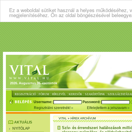
Ez a weboldal sütiket használ a helyes működéséhez, v
megjelenítéséhez. Ön az oldal böngészésével beleegye
2026. Augusztus 06. csütörtök
:
:
:
:
:
REGISZTRÁCIÓ
FÓRUM
HÍRLEVÉL
KERESŐK
SZAKÉRTŐINK
SZOLGÁLTATÁSA
Username:
Password:
Regisztrálni szeretnék!
Elfelejtettem a jelszavam
VITAL
»
HÍREK ARCHÍVUM
AKTUÁLIS
Szív- és érrendszeri halálozások milli
NYITÓLAP