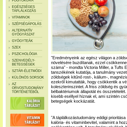
FOGYÓKÚRA
EGÉSZSÉGES
TÁPLÁLKOZÁS
VITAMINOK
SZÉPSÉGÁPOLÁS
ALTERNATÍV
GYÓGYÁSZAT
GYÓGYTEÁK
SZEX
PSZICHOLÓGIA
"Eredményeink az egész világon a zöld
SZENVEDÉLY-
növelésére buzdítanak, ezzel csökkenne
BETEGSÉGEK
száma" - mondta Victoria Miller, a Tuft
SZTÁR-ÉLETMÓDI
tanszékének kutatója, a tanulmány vezet
zöldségek kitűnő rost-, kálium-, magnézi
KÜLÖNÖS SORSOK
ezekről kimutatták, hogy csökkentik a v
AZ
koleszterinszintet. A friss zöldség és gyü
ORVOSTUDOMÁNY
bélbaktériumok állapotát és összetételét.
TÖRTÉNETÉBŐL
kisebb eséllyel híznak el, ami szintén cs
betegségek kockázatát.
"A táplálkozástudomány eddigi prioritása
kalória- és vitaminbevitel, valamint a h