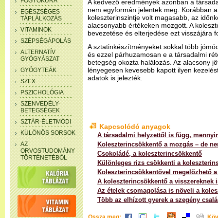
FOGYÓKÚRA
A kedvező eredmények azonban a társada
nem egyformán jelentek meg. Korábban a j
EGÉSZSÉGES
koleszterinszintje volt magasabb, az idő
TÁPLÁLKOZÁS
alacsonyabb értékeken mozgott. A kolesz
VITAMINOK
bevezetése és elterjedése ezt visszájára fo
SZÉPSÉGÁPOLÁS
A sztatinkészítményeket sokkal több jóm
ALTERNATÍV
és ezzel párhuzamosan e a társadalmi ré
GYÓGYÁSZAT
betegség okozta halálozás. Az alacsony j
lényegesen kevesebb kapott ilyen kezelést
GYÓGYTEÁK
adatok is jelezték.
SZEX
PSZICHOLÓGIA
SZENVEDÉLY-
BETEGSÉGEK
SZTÁR-ÉLETMÓDI
Kapcsolódó anyagok
KÜLÖNÖS SORSOK
A társadalmi helyzettől is függ, mennyi
AZ
Koleszterincsökkentő a mozgás – de n
ORVOSTUDOMÁNY
Csokoládé, a koleszterincsökkentő
TÖRTÉNETÉBŐL
Különleges rizs csökkenti a koleszterins
Koleszterincsökkentővel megelőzhető a
A koleszterincsökkentő a visszereknek is
Az ételek csomagolása is növeli a koles
Több az elhízott gyerek a szegény csal
Ossza meg:
Köv