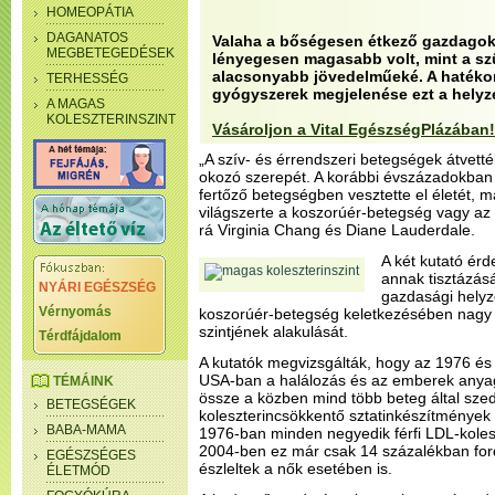
HOMEOPÁTIA
DAGANATOS
Valaha a bőségesen étkező gazdagok 
MEGBETEGEDÉSEK
lényegesen magasabb volt, mint a s
alacsonyabb jövedelműeké. A hatéko
TERHESSÉG
gyógyszerek megjelenése ezt a helyze
A MAGAS
KOLESZTERINSZINT
Vásároljon a Vital EgészségPlázában!
„A szív- és érrendszeri betegségek átvetté
okozó szerepét. A korábbi évszázadokban
fertőző betegségben vesztette el életét, m
világszerte a koszorúér-betegség vagy az 
rá Virginia Chang és Diane Lauderdale.
A két kutató érd
annak tisztázás
NYÁRI EGÉSZSÉG
gazdasági helyz
Vérnyomás
koszorúér-betegség keletkezésében nagy j
szintjének alakulását.
Térdfájdalom
A kutatók megvizsgálták, hogy az 1976 és
USA-ban a halálozás és az emberek anyag
TÉMÁINK
össze a közben mind több beteg által szed
BETEGSÉGEK
koleszterincsökkentő sztatinkészítmények e
BABA-MAMA
1976-ban minden negyedik férfi LDL-kolesz
2004-ben ez már csak 14 százalékban ford
EGÉSZSÉGES
észleltek a nők esetében is.
ÉLETMÓD