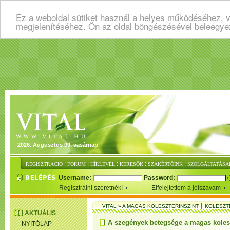
Ez a weboldal sütiket használ a helyes működéséhez, v
megjelenítéséhez. Ön az oldal böngészésével beleegye
2026. Augusztus 09. vasárnap
:
:
:
:
:
REGISZTRÁCIÓ
FÓRUM
HÍRLEVÉL
KERESŐK
SZAKÉRTŐINK
SZOLGÁLTATÁSA
Username:
Password:
Regisztrálni szeretnék!
Elfelejtettem a jelszavam
VITAL
»
A MAGAS KOLESZTERINSZINT │ KOLESZT
AKTUÁLIS
A szegények betegsége a magas kolesz
NYITÓLAP