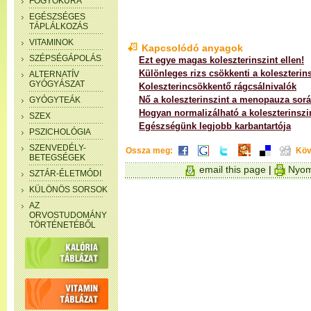
FOGYÓKÚRA
EGÉSZSÉGES
TÁPLÁLKOZÁS
VITAMINOK
Kapcsolódó anyagok
SZÉPSÉGÁPOLÁS
Ezt egye magas koleszterinszint ellen!
Különleges rizs csökkenti a koleszterins
ALTERNATÍV
GYÓGYÁSZAT
Koleszterincsökkentő rágcsálnivalók
Nő a koleszterinszint a menopauza sor
GYÓGYTEÁK
Hogyan normalizálható a koleszterinszi
SZEX
Egészségünk legjobb karbantartója
PSZICHOLÓGIA
SZENVEDÉLY-
Ossza meg:
Köv
BETEGSÉGEK
email this page
|
Nyom
SZTÁR-ÉLETMÓDI
KÜLÖNÖS SORSOK
AZ
ORVOSTUDOMÁNY
TÖRTÉNETÉBŐL