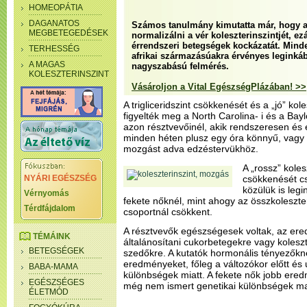
HOMEOPÁTIA
DAGANATOS
Számos tanulmány kimutatta már, hogy a
MEGBETEGEDÉSEK
normalizálni a vér koleszterinszintjét, ezá
érrendszeri betegségek kockázatát. Minde
TERHESSÉG
afrikai származásúakra érvényes leginkább
A MAGAS
nagyszabású felmérés.
KOLESZTERINSZINT
Vásároljon a Vital EgészségPlázában! >>
A trigliceridszint csökkenését és a „jó” ko
figyelték meg a North Carolina- i és a Bay
azon résztvevőinél, akik rendszeresen és 
minden héten plusz egy óra könnyű, vagy 
mozgást adva edzéstervükhöz.
A „rossz” kole
NYÁRI EGÉSZSÉG
csökkenését cs
közülük is leg
Vérnyomás
fekete nőknél, mint ahogy az összkoleszter
Térdfájdalom
csoportnál csökkent.
A résztvevők egészségesek voltak, az er
TÉMÁINK
általánosítani cukorbetegekre vagy kolesz
BETEGSÉGEK
szedőkre. A kutatók hormonális tényezőkne
eredményeket, főleg a változókor előtt és 
BABA-MAMA
különbségek miatt. A fekete nők jobb ered
EGÉSZSÉGES
még nem ismert genetikai különbségek ma
ÉLETMÓD