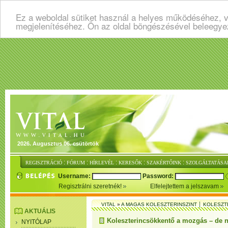
Ez a weboldal sütiket használ a helyes működéséhez, v
megjelenítéséhez. Ön az oldal böngészésével beleegye
2026. Augusztus 06. csütörtök
:
:
:
:
:
REGISZTRÁCIÓ
FÓRUM
HÍRLEVÉL
KERESŐK
SZAKÉRTŐINK
SZOLGÁLTATÁSA
Username:
Password:
Regisztrálni szeretnék!
Elfelejtettem a jelszavam
VITAL
»
A MAGAS KOLESZTERINSZINT │ KOLESZT
AKTUÁLIS
Koleszterincsökkentő a mozgás – de 
NYITÓLAP