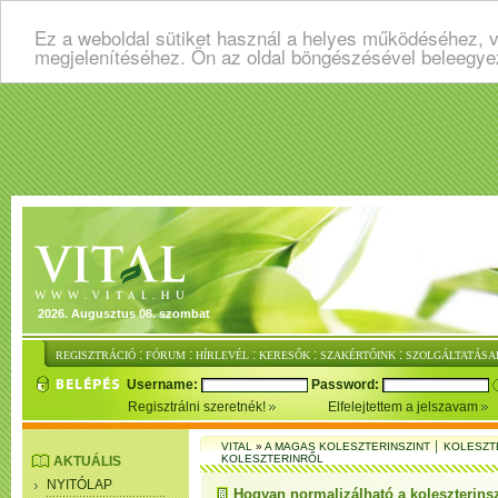
Ez a weboldal sütiket használ a helyes működéséhez, v
megjelenítéséhez. Ön az oldal böngészésével beleegye
2026. Augusztus 08. szombat
:
:
:
:
:
REGISZTRÁCIÓ
FÓRUM
HÍRLEVÉL
KERESŐK
SZAKÉRTŐINK
SZOLGÁLTATÁSA
Username:
Password:
Regisztrálni szeretnék!
Elfelejtettem a jelszavam
VITAL
»
A MAGAS KOLESZTERINSZINT │ KOLESZT
KOLESZTERINRŐL
AKTUÁLIS
NYITÓLAP
Hogyan normalizálható a koleszterins