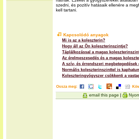
hatnak. Ezeket a gyógyszereket általában 
szedni, és pozitív hatásaik ellenére a megf
kell tartani.
Kapcsolódó anyagok
Mi is az a koleszterin?
Hogy áll az Ön koleszterinszintje?
Táplálkozással a magas koleszterinszint
Az érelmeszesedés és a magas koleszte
A szív- és érrendszeri megbetegedések é
Normális koleszterinszinttel is kaphatu
Koleszteringyógyszer csökkenti a vasta
Ossza meg:
Köv
email this page
|
Nyom