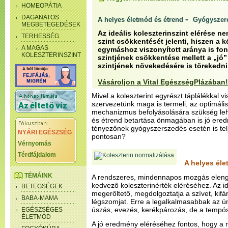
HOMEOPÁTIA
DAGANATOS
-
A helyes életmód és étrend
Gyógyszere
MEGBETEGEDÉSEK
Az ideális koleszterinszint elérése 
TERHESSÉG
szint csökkentését jelenti, hiszen a k
A MAGAS
egymáshoz viszonyított aránya is font
KOLESZTERINSZINT
szintjének csökkentése mellett a „jó”
szintjének növekedésére is törekedni 
Vásároljon a Vital EgészségPlázában!
Mivel a koleszterint egyrészt táplálékkal v
szervezetünk maga is termeli, az optimáli
mechanizmus befolyásolására szükség leh
és étrend betartása önmagában is jó ered
tényezőnek gyógyszerszedés esetén is teljes
NYÁRI EGÉSZSÉG
pontosan?
Vérnyomás
Térdfájdalom
A helyes éle
TÉMÁINK
A rendszeres, mindennapos mozgás eleng
kedvező koleszterinérték eléréséhez. Az 
BETEGSÉGEK
megerőltető, megdolgoztatja a szívet, kif
BABA-MAMA
légszomjat. Erre a legalkalmasabbak az ún
úszás, evezés, kerékpározás, de a tempós 
EGÉSZSÉGES
ÉLETMÓD
A jó eredmény eléréséhez fontos, hogy a