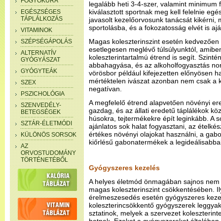
FOGYÓKÚRA
legalább heti 3-4-szer, valamint minimum f
kiválasztott sportnak meg kell felelnie egé
EGÉSZSÉGES
TÁPLÁLKOZÁS
javasolt kezelőorvosunk tanácsát kikérni, 
sportolásba, és a fokozatosság elvét is aj
VITAMINOK
Magas koleszterinszint esetén kedvezően
SZÉPSÉGÁPOLÁS
esetlegesen meglévő túlsúlyunktól, amibe
ALTERNATÍV
koleszterintartalmú étrend is segít. Szint
GYÓGYÁSZAT
abbahagyása, és az alkoholfogyasztás nor
GYÓGYTEÁK
vörösbor például kifejezetten előnyösen ha
mértéktelen ivászat azonban nem csak a ko
SZEX
negatívan.
PSZICHOLÓGIA
A megfelelő étrend alapvetően növényi er
SZENVEDÉLY-
gazdag, és az állati eredetű táplálékok kö
BETEGSÉGEK
húsokra, tejtermékekre épít leginkább. A 
SZTÁR-ÉLETMÓDI
ajánlatos sok halat fogyasztani, az ételkész
értékes növényi olajokat használni, a gabo
KÜLÖNÖS SORSOK
kiőrlésű gabonatermékek a legideálisabba
AZ
ORVOSTUDOMÁNY
TÖRTÉNETÉBŐL
Gyógyszeres kezelés
A helyes életmód önmagában sajnos nem 
magas koleszterinszint csökkentésében. Ily
érelmeszesedés esetén gyógyszeres kezel
koleszterincsökkentő gyógyszerek leggyak
sztatinok, melyek a szervezet koleszteri