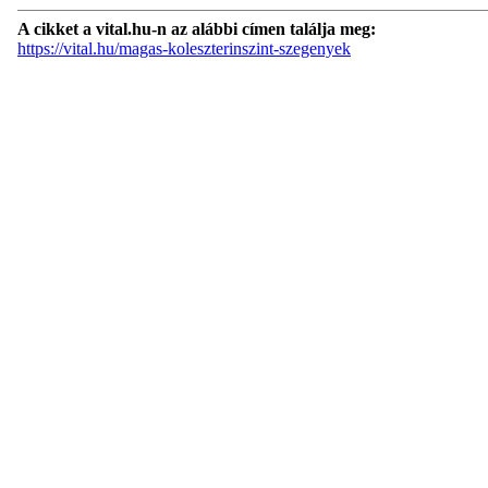
A cikket a vital.hu-n az alábbi címen találja meg:
https://vital.hu/magas-koleszterinszint-szegenyek