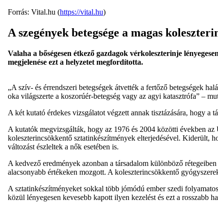
Forrás: Vital.hu (
https://vital.hu
)
A szegények betegsége a magas koleszteri
Valaha a bőségesen étkező gazdagok vérkoleszterinje lényegese
megjelenése ezt a helyzetet megfordította.
„A szív- és érrendszeri betegségek átvették a fertőző betegségek hal
oka világszerte a koszorúér-betegség vagy az agyi katasztrófa” – mu
A két kutató érdekes vizsgálatot végzett annak tisztázására, hogy a 
A kutatók megvizsgálták, hogy az 1976 és 2004 közötti években az U
koleszterincsökkentő sztatinkészítmények elterjedésével. Kiderült,
változást észleltek a nők esetében is.
A kedvező eredmények azonban a társadalom különböző rétegeiben n
alacsonyabb értékeken mozgott. A koleszterincsökkentő gyógyszerek be
A sztatinkészítményeket sokkal több jómódú ember szedi folyamatos
közül lényegesen kevesebb kapott ilyen kezelést és ezt a rosszabb hal