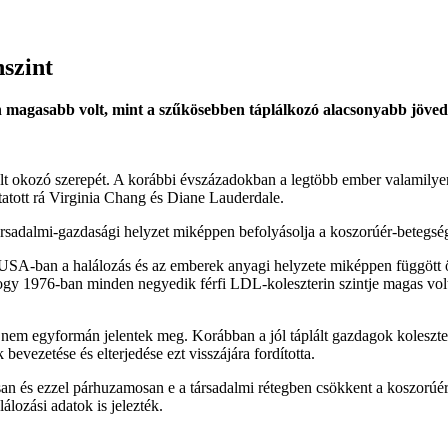
nszint
n magasabb volt, mint a szűkösebben táplálkozó alacsonyabb jöve
ált okozó szerepét. A korábbi évszázadokban a legtöbb ember valamilyen 
tatott rá Virginia Chang és Diane Lauderdale.
társadalmi-gazdasági helyzet miképpen befolyásolja a koszorúér-betegség
SA-ban a halálozás és az emberek anyagi helyzete miképpen függött ös
 hogy 1976-ban minden negyedik férfi LDL-koleszterin szintje magas vol
em egyformán jelentek meg. Korábban a jól táplált gazdagok koleszter
vezetése és elterjedése ezt visszájára fordította.
an és ezzel párhuzamosan e a társadalmi rétegben csökkent a koszorúé
álozási adatok is jelezték.