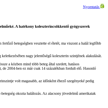
Nyomtatás
delműeké. A hatékony koleszterincsökkentő gyógyszerek
fertőző betegségben vesztette el életét, ma viszont a halál legfőbb
 keletkezésében nagy jelentőségű koleszterin szintjének alakulását.
sze a közben mind több beteg által szedett, hatásos
t, de 2004-ben ez már csak 14 százalékban fordult elő. Hasonló
inszintje volt magasabb, az időnként éhező szegényeké pedig
r-betegség okozta halálozás. Az alacsony jövedelmű amerikaiak