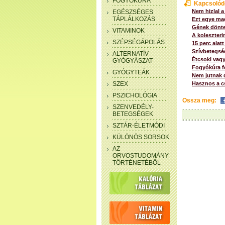
FOGYÓKÚRA
Kapcsolód
Nem hizlal a
EGÉSZSÉGES
TÁPLÁLKOZÁS
Ezt egye mag
Gének dönte
VITAMINOK
A koleszterin
SZÉPSÉGÁPOLÁS
15 perc alat
Szívbetegsé
ALTERNATÍV
Étcsoki vagy
GYÓGYÁSZAT
Fogyókúra f
GYÓGYTEÁK
Nem jutnak d
SZEX
Hasznos a c
PSZICHOLÓGIA
Ossza meg:
SZENVEDÉLY-
BETEGSÉGEK
SZTÁR-ÉLETMÓDI
KÜLÖNÖS SORSOK
AZ
ORVOSTUDOMÁNY
TÖRTÉNETÉBŐL