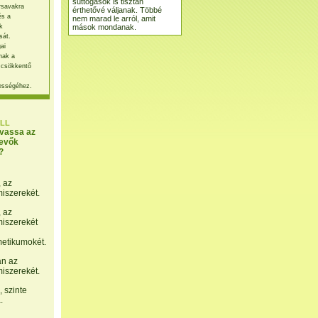
suttogások is tisztán
rsavakra
érthetővé váljanak. Többé
és a
nem marad le arról, amit
mások mondanak.
k
sát.
ai
nak a
 csökkentő
ességéhez.
LL
lvassa az
evők
?
, az
miszerekét.
, az
miszerekét
etikumokét.
án az
miszerekét.
 szinte
.