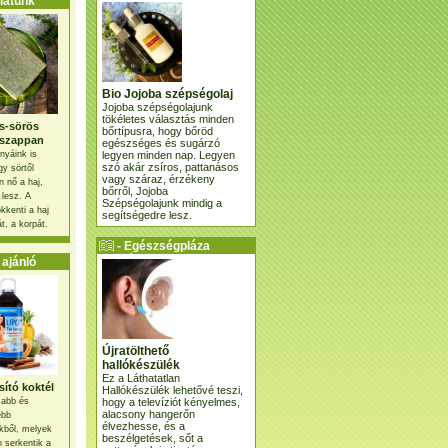
atunk
Bio Jojoba szépségolaj
Jojoba szépségolajunk
tökéletes választás minden
s-sörös
bőrtípusra, hogy bőröd
szappan
egészséges és sugárzó
legyen minden nap. Legyen
nyáink is
szó akár zsíros, pattanásos
gy sörtől
vagy száraz, érzékeny
 nő a haj,
bőrről, Jojoba
 lesz. A
Szépségolajunk mindig a
kkenti a haj
segítségedre lesz.
t, a korpát.
- Egészségpláza
ajánlatunk -
ajánló
Újratölthető
hallókészülék
Ez a Láthatatlan
ító koktél
Hallókészülék lehetővé teszi,
hogy a televíziót kényelmes,
osabb és
alacsony hangerőn
ebb
élvezhesse, és a
kből, melyek
beszélgetések, sőt a
 serkentik a