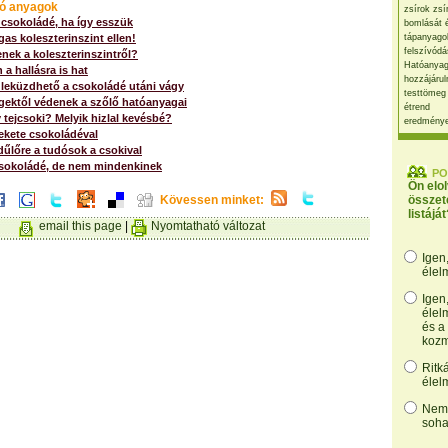
ó anyagok
zsírok zsí
 csokoládé, ha így esszük
bomlását 
as koleszterinszint ellen!
tápanyago
felszívódá
nek a koleszterinszintről?
Hatóanyag
 a hallásra is hat
hozzájárul
t leküzdhető a csokoládé utáni vágy
testtömeg
gektől védenek a szőlő hatóanyagai
étrend
 tejcsoki? Melyik hizlal kevésbé?
eredmény
ekete csokoládéval
űlőre a tudósok a csokival
sokoládé, de nem mindenkinek
PO
Ön elo
Kövessen minket:
összet
listáját
email this page
|
Nyomtatható változat
Igen
élel
Igen
élel
és a
kozm
Ritk
élel
Nem,
soha