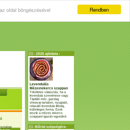
Rendben
 az oldal böngészésével
- 2026 ajánlata -
Levendulás
Mézestekercs szappan
Tökéletes választás, ha a
levendula szerelmese vagy.
Tápláló méz, gazdag
sheavaj-tartalom, nyugtató,
relaxáló levendula illóolaj,
különleges forma. Ezek
teszik a mézes tekercs
szappant igazán egyedivé.
ió
-Bőröd szépségére-
gészsége