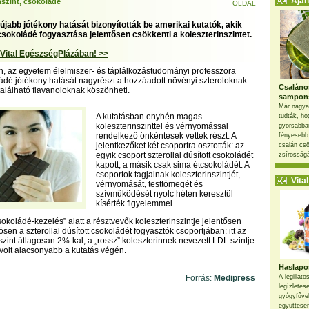
Ajánl
nszint, csokoládé
OLDAL
újabb jótékony hatását bizonyították be amerikai kutatók, akik
tcsokoládé fogyasztása jelentősen csökkenti a koleszterinszintet.
 Vital EgészségPlázában! >>
, az egyetem élelmiszer- és táplálkozástudományi professzora
ládé jótékony hatását nagyrészt a hozzáadott növényi szteroloknak
Csaláno
alálható flavanoloknak köszönheti.
sampon
Már nagya
A kutatásban enyhén magas
tudták, ho
koleszterinszinttel és vérnyomással
gyorsabban
rendelkező önkéntesek vettek részt. A
fényesebb
jelentkezőket két csoportra osztották: az
csalán csö
egyik csoport szterollal dúsított csokoládét
zsírosságá
kapott, a másik csak sima étcsokoládét. A
csoportok tagjainak koleszterinszintjét,
Vital 
vérnyomását, testtömegét és
szívműködését nyolc héten keresztül
kísérték figyelemmel.
sokoládé-kezelés” alatt a résztvevők koleszterinszintje jelentősen
sen a szterollal dúsított csokoládét fogyasztók csoportjában: itt az
szint átlagosan 2%-kal, a „rossz” koleszterinnek nevezett LDL szintje
volt alacsonyabb a kutatás végén.
Haslapos
Forrás:
Medipress
A legillat
legízletes
gyógyfűve
együttesen