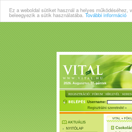
Ez a weboldal sütiket használ a helyes működéséhez, 
beleegyezik a sütik használatába.
További információ
2026. Augusztus 07. péntek
:
:
:
REGISZTRÁCIÓ
FÓRUM
HÍRLEVÉL
KERES
Username:
Regisztrálni szeretnék!
VITAL
»
FÓKU
AKTUÁLIS
Csokolád
NYITÓLAP