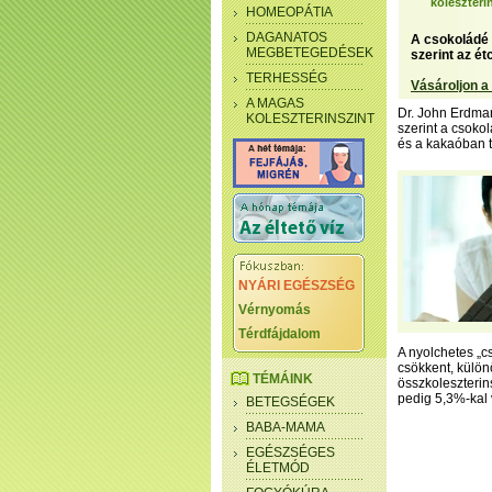
koleszteri
HOMEOPÁTIA
DAGANATOS
A csokoládé 
MEGBETEGEDÉSEK
szerint az é
TERHESSÉG
Vásároljon a
A MAGAS
Dr. John Erdman
KOLESZTERINSZINT
szerint a csoko
és a kakaóban t
NYÁRI EGÉSZSÉG
Vérnyomás
Térdfájdalom
A nyolchetes „c
csökkent, különö
TÉMÁINK
összkoleszterin
pedig 5,3%-kal 
BETEGSÉGEK
BABA-MAMA
EGÉSZSÉGES
ÉLETMÓD