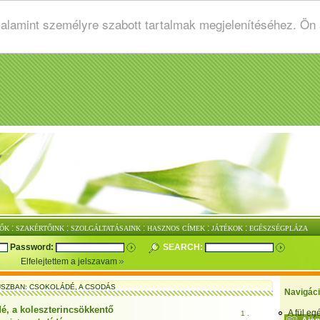
valamint személyre szabott tartalmak megjelenítéséhez. Ön
:
:
:
:
:
ŐK
SZAKÉRTŐINK
SZOLGÁLTATÁSAINK
HASZNOS CÍMEK
JÁTÉKOK
EGÉSZSÉGPLÁZA
Password:
SEARCH:
Elfelejtettem a jelszavam
SZBAN: CSOKOLÁDÉ, A CSODÁS
Navigác
é, a koleszterincsökkentő
A fül e
1 .