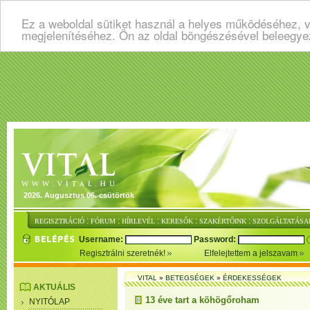
Ez a weboldal sütiket használ a helyes működéséhez, v
megjelenítéséhez. Ön az oldal böngészésével beleegye
2026. Augusztus 06. csütörtök
:
:
:
:
:
REGISZTRÁCIÓ
FÓRUM
HÍRLEVÉL
KERESŐK
SZAKÉRTŐINK
SZOLGÁLTATÁSA
Username:
Password:
Regisztrálni szeretnék!
Elfelejtettem a jelszavam
VITAL
»
BETEGSÉGEK
»
ÉRDEKESSÉGEK
AKTUÁLIS
13 éve tart a köhögőroham
NYITÓLAP