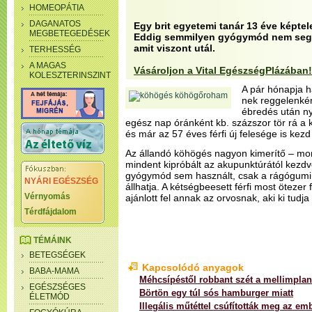
HOMEOPÁTIA
DAGANATOS
Egy brit egyetemi tanár 13 éve képte
MEGBETEGEDÉSEK
Eddig semmilyen gyógymód nem segíte
amit viszont utál.
TERHESSÉG
A MAGAS
Vásároljon a Vital EgészségPlázában!
KOLESZTERINSZINT
A pár hónapja h
nek reggelenkén
ébredés után ny
egész nap óránként kb. százszor tör rá a 
és már az 57 éves férfi új felesége is kezd 
Az állandó köhögés nagyon kimerítő – mond
mindent kipróbált az akupunktúrától kezd
gyógymód sem használt, csak a rágógumi,
NYÁRI EGÉSZSÉG
állhatja. A kétségbeesett férfi most ötezer fo
Vérnyomás
ajánlott fel annak az orvosnak, aki ki tudj
Térdfájdalom
TÉMÁINK
BETEGSÉGEK
Kapcsolódó anyagok
BABA-MAMA
Méhcsípéstől robbant szét a mellimpla
EGÉSZSÉGES
Börtön egy túl sós hamburger miatt
ÉLETMÓD
Illegális műtéttel csúfították meg az em