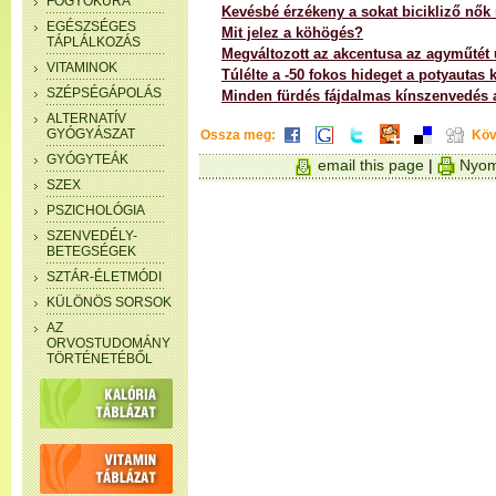
FOGYÓKÚRA
Kevésbé érzékeny a sokat bicikliző nők
EGÉSZSÉGES
Mit jelez a köhögés?
TÁPLÁLKOZÁS
Megváltozott az akcentusa az agyműtét 
VITAMINOK
Túlélte a -50 fokos hideget a potyautas k
SZÉPSÉGÁPOLÁS
Minden fürdés fájdalmas kínszenvedés a
ALTERNATÍV
GYÓGYÁSZAT
Ossza meg:
Köv
GYÓGYTEÁK
email this page
|
Nyom
SZEX
PSZICHOLÓGIA
SZENVEDÉLY-
BETEGSÉGEK
SZTÁR-ÉLETMÓDI
KÜLÖNÖS SORSOK
AZ
ORVOSTUDOMÁNY
TÖRTÉNETÉBŐL