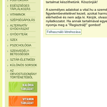
FOGYÓKÚRA
tartalmat készíthetünk. Köszönjük!
EGÉSZSÉGES
TÁPLÁLKOZÁS
A személyes adatokat a vital.hu a szemé
figyelembevételével kezeli, azokat har
VITAMINOK
elérhetővé és nem adja ki. Kérjük, olvas
SZÉPSÉGÁPOLÁS
nyilatkozatot. Ha annak tartalmával egye
nyomja meg a "Regisztrálj!" gombot!
ALTERNATÍV
GYÓGYÁSZAT
GYÓGYTEÁK
SZEX
PSZICHOLÓGIA
SZENVEDÉLY-
BETEGSÉGEK
SZTÁR-ÉLETMÓDI
KÜLÖNÖS SORSOK
AZ
ORVOSTUDOMÁNY
TÖRTÉNETÉBŐL