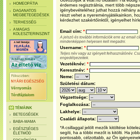
Üdvözöljük a vital.hu oldalain! Ha eddi
HOMEOPÁTIA
érdemes regisztrálnia, mert több népsze
igénybevételéhez juthat hozzá néhány ada
DAGANATOS
részt vehet a nyereményjátékainkon, ho
MEGBETEGEDÉSEK
kérdezhet szakértőinktől, igényelhet hírl
TERHESSÉG
A MAGAS
Email cím:
*
KOLESZTERINSZINT
A jelszó és további információk erre az email 
mindenképpen helyesen kell megadni.
Username:
*
Teljes név vagy az igényelt felhasználónév. C
engedélyezettek.
Vezetéknév:
*
Keresztnév:
*
Neme:
NYÁRI EGÉSZSÉG
Születési dátum:
Vérnyomás
Térdfájdalom
Végzettsége:
Foglalkozása:
TÉMÁINK
Lakhelye:
BETEGSÉGEK
Családi állapota:
BABA-MAMA
*A csillaggal jelölt mezők kitöltése köt
EGÉSZSÉGES
segíti, ha a többi mezőt is kitölti. Ha j
ÉLETMÓD
pontosabb, célzottabb, az Ön igényeine