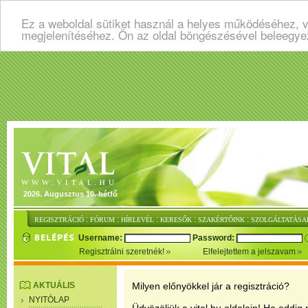
Ez a weboldal sütiket használ a helyes működéséhez, v
megjelenítéséhez. Ön az oldal böngészésével beleegye
2026. Augusztus 10. hétfő
:
:
:
:
:
REGISZTRÁCIÓ
FÓRUM
HÍRLEVÉL
KERESŐK
SZAKÉRTŐINK
SZOLGÁLTATÁSA
Username:
Password:
Regisztrálni szeretnék!
Elfelejtettem a jelszavam
AKTUÁLIS
Milyen előnyökkel jár a regisztráció?
NYITÓLAP