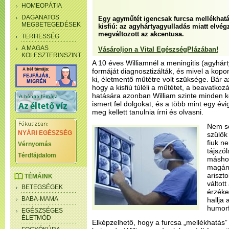
HOMEOPÁTIA
DAGANATOS
Egy agyműtét igencsak furcsa mellékhat
MEGBETEGEDÉSEK
kisfiú: az agyhártyagyulladás miatt elvég
megváltozott az akcentusa.
TERHESSÉG
A MAGAS
Vásároljon a Vital EgészségPlázában!
KOLESZTERINSZINT
A 10 éves Williamnél a meningitis (agyhárt
formáját diagnosztizálták, és mivel a kop
ki, életmentő műtétre volt szüksége. Bár 
hogy a kisfiú túléli a műtétet, a beavatkoz
hatására azonban William szinte minden k
ismert fel dolgokat, és a több mint egy évi
meg kellett tanulnia írni és olvasni.
Nem so
NYÁRI EGÉSZSÉG
szülők
fiuk n
Vérnyomás
tájszó
Térdfájdalom
máshog
magán
ariszt
TÉMÁINK
váltott
BETEGSÉGEK
érzéke
BABA-MAMA
hallja
humorf
EGÉSZSÉGES
ÉLETMÓD
Elképzelhető, hogy a furcsa „mellékhatás” 