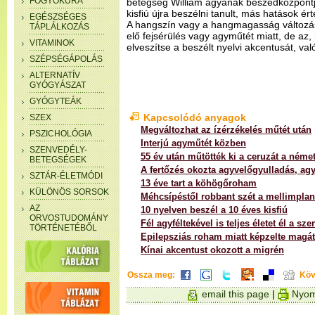
FOGYÓKÚRA
betegség William agyának beszédközpontját
kisfiú újra beszélni tanult, más hatások é
EGÉSZSÉGES
A hangszín vagy a hangmagasság változás
TÁPLÁLKOZÁS
elő fejsérülés vagy agyműtét miatt, de az, 
VITAMINOK
elveszítse a beszélt nyelvi akcentusát, val
SZÉPSÉGÁPOLÁS
ALTERNATÍV
GYÓGYÁSZAT
GYÓGYTEÁK
Kapcsolódó anyagok
SZEX
Megváltozhat az ízérzékelés műtét után
PSZICHOLÓGIA
Interjú agyműtét közben
SZENVEDÉLY-
55 év után műtötték ki a ceruzát a német
BETEGSÉGEK
A fertőzés okozta agyvelőgyulladás, ag
SZTÁR-ÉLETMÓDI
13 éve tart a köhögőroham
KÜLÖNÖS SORSOK
Méhcsípéstől robbant szét a mellimpla
AZ
10 nyelven beszél a 10 éves kisfiú
ORVOSTUDOMÁNY
Fél agyféltekével is teljes életet él a sz
TÖRTÉNETÉBŐL
Epilepsziás roham miatt képzelte magát
Kínai akcentust okozott a migrén
Ossza meg:
Köv
email this page
|
Nyom