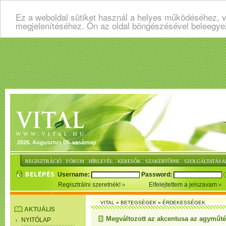
Ez a weboldal sütiket használ a helyes működéséhez, v
megjelenítéséhez. Ön az oldal böngészésével beleegye
2026. Augusztus 09. vasárnap
:
:
:
:
:
REGISZTRÁCIÓ
FÓRUM
HÍRLEVÉL
KERESŐK
SZAKÉRTŐINK
SZOLGÁLTATÁSA
Username:
Password:
Regisztrálni szeretnék!
Elfelejtettem a jelszavam
VITAL
»
BETEGSÉGEK
»
ÉRDEKESSÉGEK
AKTUÁLIS
Megváltozott az akcentusa az agyműté
NYITÓLAP