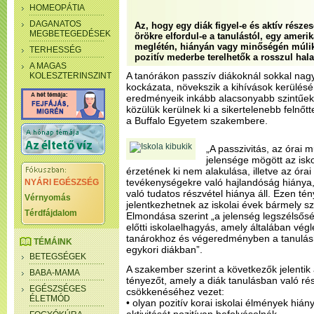
HOMEOPÁTIA
DAGANATOS
Az, hogy egy diák figyel-e és aktív részes
MEGBETEGEDÉSEK
örökre elfordul-e a tanulástól, egy amerik
meglétén, hiányán vagy minőségén múlik
TERHESSÉG
pozitív mederbe terelhetők a rosszul hal
A MAGAS
A tanórákon passzív diákoknál sokkal nagy
KOLESZTERINSZINT
kockázata, növekszik a kihívások kerülésé
eredményeik inkább alacsonyabb szintűek
közülük kerülnek ki a sikertelenebb felnőtte
a Buffalo Egyetem szakembere.
„A passzivitás, az órai 
jelensége mögött az isk
érzetének ki nem alakulása, illetve az órai
tevékenységekre való hajlandóság hiánya,
NYÁRI EGÉSZSÉG
való tudatos részvétel hiánya áll. Ezen té
Vérnyomás
jelentkezhetnek az iskolai évek bármely s
Térdfájdalom
Elmondása szerint „a jelenség legszélső
előtti iskolaelhagyás, amely általában végl
tanárokhoz és végeredményben a tanulásh
TÉMÁINK
egykori diákban”.
BETEGSÉGEK
A szakember szerint a következők jelentik 
BABA-MAMA
tényezőt, amely a diák tanulásban való ré
EGÉSZSÉGES
csökkenéséhez vezet:
ÉLETMÓD
• olyan pozitív korai iskolai élmények hiá