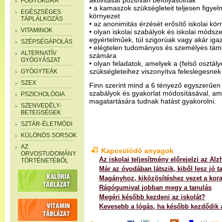
aktivitását pozitívan befolyásolnák
FOGYÓKÚRA
• a kamaszok szükségleteit teljesen figyel
EGÉSZSÉGES
környezet
TÁPLÁLKOZÁS
• az anonimitás érzését erősítő iskolai kör
VITAMINOK
• olyan iskolai szabályok és iskolai móds
egyértelműek, túl szigorúak vagy akár ig
SZÉPSÉGÁPOLÁS
• elégtelen tudományos és személyes tám
ALTERNATÍV
számára
GYÓGYÁSZAT
• olyan feladatok, amelyek a (felső osztál
szükségleteihez viszonyítva feleslegesnek
GYÓGYTEÁK
SZEX
Finn szerint mind a 6 tényező egyszerűen 
szabályok és gyakorlat módosításával, a
PSZICHOLÓGIA
magatartására tudnak hatást gyakorolni.
SZENVEDÉLY-
BETEGSÉGEK
SZTÁR-ÉLETMÓDI
KÜLÖNÖS SORSOK
AZ
Kapcsolódó anyagok
ORVOSTUDOMÁNY
Az iskolai teljesítmény előrejelzi az Alz
TÖRTÉNETÉBŐL
Már az óvodában látszik, kiből lesz jó t
Magányhoz, kiközösítéshez vezet a kora
Rágógumival jobban megy a tanulás
Megéri később kezdeni az iskolát?
Kevesebb a lógás, ha később kezdődik a