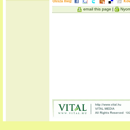
Ossza meg:
Köv
email this page
|
Nyom