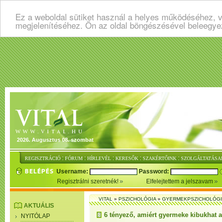
Ez a weboldal sütiket használ a helyes működéséhez, v
megjelenítéséhez. Ön az oldal böngészésével beleegye
2026. Augusztus 08. szombat
:
:
:
:
:
REGISZTRÁCIÓ
FÓRUM
HÍRLEVÉL
KERESŐK
SZAKÉRTŐINK
SZOLGÁLTATÁSA
Username:
Password:
Regisztrálni szeretnék!
Elfelejtettem a jelszavam
VITAL
»
PSZICHOLÓGIA
»
GYERMEKPSZICHOLÓG
AKTUÁLIS
6 tényező, amiért gyermeke kibukhat a
NYITÓLAP