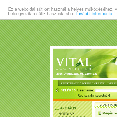
Ez a weboldal sütiket használ a helyes működéséhez, 
beleegyezik a sütik használatába.
További információ
2026. Augusztus 08. szombat
:
:
:
REGISZTRÁCIÓ
FÓRUM
HÍRLEVÉL
KERES
Username:
Regisztrálni szeretnék!
VITAL
»
PSZI
AKTUÁLIS
Megéri k
NYITÓLAP