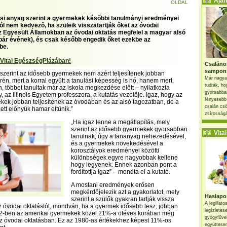
Ajánl
OLDAL
ási anyag szerint a gyermekek későbbi tanulmányi eredményei
l nem kedvező, ha szüleik visszatartják őket az óvodai
az Egyesült Államokban az óvodai oktatás megfelel a magyar alsó
 pár évének), és csak később engedik őket ezekbe az
be.
 Vital EgészségPlázában!
Csaláno
sampon
zerint az idősebb gyermekek nem azért teljesítenek jobban
Már nagya
rén, mert a korral együtt a tanulási képesség is nő, hanem mert,
tudták, ho
, többet tanultak már az iskola megkezdése előtt – nyilatkozta
gyorsabban
 az Illinois Egyetem professzora, a kutatás vezetője. Igaz, hogy az
fényesebb
ek jobban teljesítenek az óvodában és az alsó tagozatban, de a
csalán csö
ett előnyük hamar eltűnik.”
zsírosságá
„Ha igaz lenne a megállapítás, mely
szerint az idősebb gyermekek gyorsabban
Vital 
tanulnak, úgy a tananyag nehezedésével,
és a gyermekek növekedésével a
korosztályok eredményei közötti
különbségek egyre nagyobbak kellene
hogy legyenek. Ennek azonban pont a
fordítottja igaz” – mondta el a kutató.
A mostani eredmények erősen
megkérdőjelezik azt a gyakorlatot, mely
Haslapos
szerint a szülők gyakran tartják vissza
A legillat
 óvodai oktatástól, mondván, ha a gyermek idősebb lesz, jobban
legízletes
02-ben az amerikai gyermekek közel 21%-a ötéves korában még
gyógyfűve
az óvodai oktatásban. Ez az 1980-as értékekhez képest 11%-os
együttesen