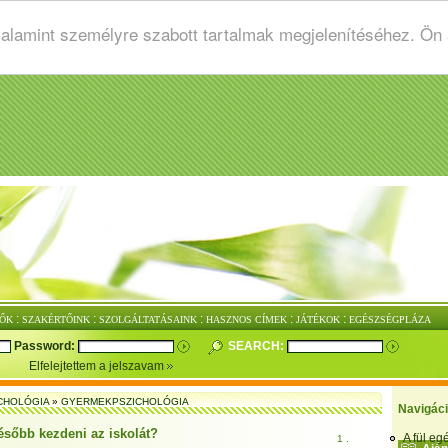
valamint személyre szabott tartalmak megjelenítéséhez. Ön
:
:
:
:
:
ŐK
SZAKÉRTŐINK
SZOLGÁLTATÁSAINK
HASZNOS CÍMEK
JÁTÉKOK
EGÉSZSÉGPLÁZA
Password:
SEARCH:
Elfelejtettem a jelszavam
CHOLÓGIA
»
GYERMEKPSZICHOLÓGIA
Navigác
ésőbb kezdeni az iskolát?
A fül e
1 .