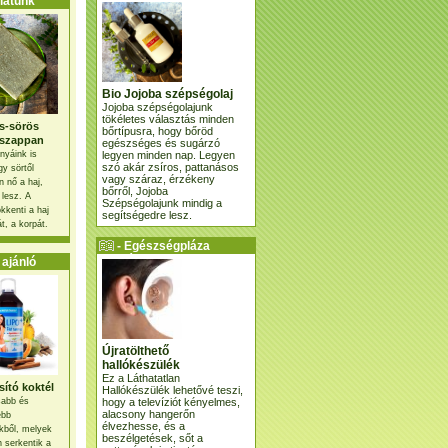
atunk
Bio Jojoba szépségolaj
Jojoba szépségolajunk
tökéletes választás minden
s-sörös
bőrtípusra, hogy bőröd
szappan
egészséges és sugárzó
legyen minden nap. Legyen
nyáink is
szó akár zsíros, pattanásos
gy sörtől
vagy száraz, érzékeny
 nő a haj,
bőrről, Jojoba
 lesz. A
Szépségolajunk mindig a
kkenti a haj
segítségedre lesz.
t, a korpát.
- Egészségpláza
ajánlatunk -
ajánló
Újratölthető
hallókészülék
Ez a Láthatatlan
ító koktél
Hallókészülék lehetővé teszi,
hogy a televíziót kényelmes,
osabb és
alacsony hangerőn
ebb
élvezhesse, és a
kből, melyek
beszélgetések, sőt a
 serkentik a