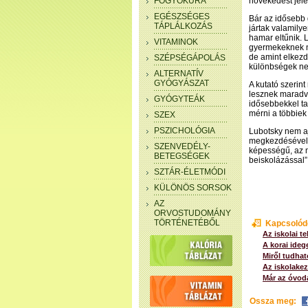
FOGYÓKÚRA
növekedést jele
EGÉSZSÉGES
Bár az idősebb
TÁPLÁLKOZÁS
jártak valamilye
hamar eltűnik. 
VITAMINOK
gyermekeknek na
de amint elkezd
SZÉPSÉGÁPOLÁS
különbségek ne
ALTERNATÍV
GYÓGYÁSZAT
A kutató szerin
lesznek maradv
GYÓGYTEÁK
idősebbekkel ta
mérni a többie
SZEX
PSZICHOLÓGIA
Lubotsky nem a
megkezdésével, 
SZENVEDÉLY-
képességű, az m
BETEGSÉGEK
beiskolázással” 
SZTÁR-ÉLETMÓDI
KÜLÖNÖS SORSOK
AZ
ORVOSTUDOMÁNY
TÖRTÉNETÉBŐL
Kapcsolód
Az iskolai te
A korai ideg
Miről tudhat
Az iskolake
Már az óvodá
Ossza meg: