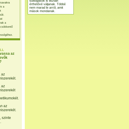
suttogások is tisztán
rsavakra
érthetővé váljanak. Többé
és a
nem marad le arról, amit
mások mondanak.
k
sát.
ai
nak a
 csökkentő
ességéhez.
LL
lvassa az
evők
?
, az
miszerekét.
, az
miszerekét
etikumokét.
án az
miszerekét.
 szinte
.