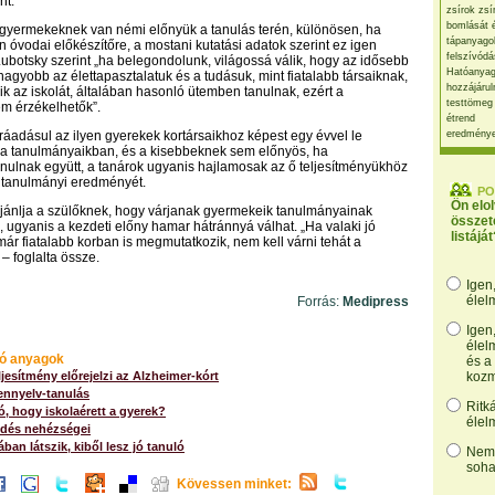
nt.
zsírok zsí
bomlását 
 gyermekeknek van némi előnyük a tanulás terén, különösen, ha
tápanyago
n óvodai előkészítőre, a mostani kutatási adatok szerint ez igen
felszívódá
Lubotsky szerint „ha belegondolunk, világossá válik, hogy az idősebb
Hatóanyag
gyobb az élettapasztalatuk és a tudásuk, mint fiatalabb társaiknak,
hozzájárul
ik az iskolát, általában hasonló ütemben tanulnak, ezért a
testtömeg
m érzékelhetők”.
étrend
t ráadásul az ilyen gyerekek kortársaikhoz képest egy évvel le
eredmény
a tanulmányaikban, és a kisebbeknek sem előnyös, ha
nulnak együtt, a tanárok ugyanis hajlamosak az ő teljesítményükhöz
k tanulmányi eredményét.
PO
Ön elo
jánlja a szülőknek, hogy várjanak gyermekeik tanulmányainak
összet
ugyanis a kezdeti előny hamar hátránnyá válhat. „Ha valaki jó
listáját
ár fiatalabb korban is megmutatkozik, nem kell várni tehát a
– foglalta össze.
Igen
élel
Forrás:
Medipress
Igen
élel
ó anyagok
és a
ljesítmény előrejelzi az Alzheimer-kórt
kozm
ennyelv-tanulás
Ritk
ó, hogy iskolaérett a gyerek?
élel
zdés nehézségei
ban látszik, kiből lesz jó tanuló
Nem,
soha
Kövessen minket: