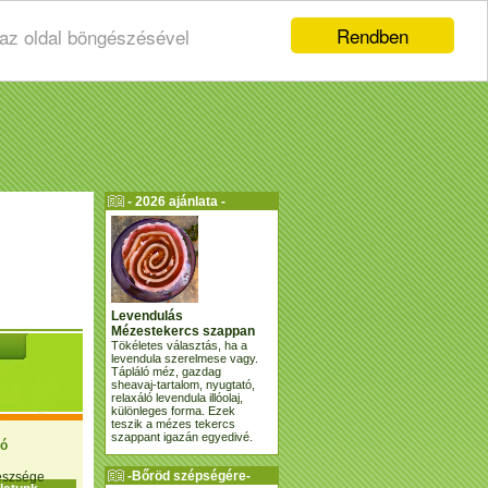
Rendben
 az oldal böngészésével
- 2026 ajánlata -
Levendulás
Mézestekercs szappan
Tökéletes választás, ha a
levendula szerelmese vagy.
Tápláló méz, gazdag
sheavaj-tartalom, nyugtató,
relaxáló levendula illóolaj,
különleges forma. Ezek
teszik a mézes tekercs
szappant igazán egyedivé.
ió
-Bőröd szépségére-
gészsége