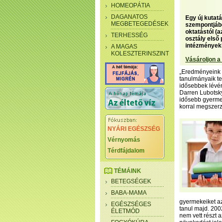
HOMEOPÁTIA
DAGANATOS
Egy új kutat
MEGBETEGEDÉSEK
szempontjábó
oktatástól (
TERHESSÉG
osztály első
intézmények
A MAGAS
KOLESZTERINSZINT
Vásároljon a
„Eredményeink s
tanulmányaik te
idősebbek lévén
Darren Lubotsky,
idősebb gyermek
korral megszerz
NYÁRI EGÉSZSÉG
Vérnyomás
Térdfájdalom
TÉMÁINK
BETEGSÉGEK
BABA-MAMA
gyermekeiket az
EGÉSZSÉGES
tanul majd. 20
ÉLETMÓD
nem vett részt 