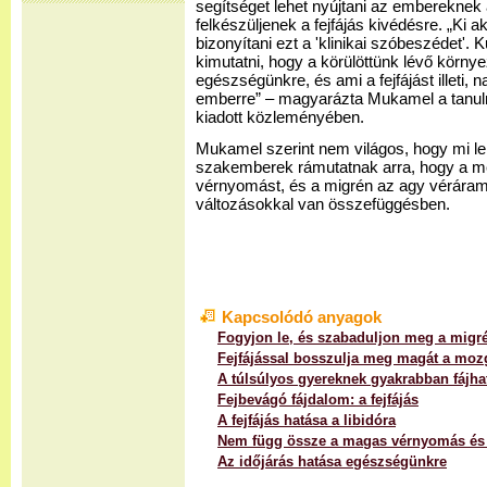
segítséget lehet nyújtani az embereknek
felkészüljenek a fejfájás kivédésre. „Ki a
bizonyítani ezt a 'klinikai szóbeszédet'.
kimutatni, hogy a körülöttünk lévő körny
egészségünkre, és ami a fejfájást illeti,
emberre” – magyarázta Mukamel a tanu
kiadott közleményében.
Mukamel szerint nem világos, hogy mi l
szakemberek rámutatnak arra, hogy a me
vérnyomást, és a migrén az agy vérára
változásokkal van összefüggésben.
Kapcsolódó anyagok
Fogyjon le, és szabaduljon meg a migré
Fejfájással bosszulja meg magát a moz
A túlsúlyos gyereknek gyakrabban fájhat
Fejbevágó fájdalom: a fejfájás
A fejfájás hatása a libidóra
Nem függ össze a magas vérnyomás és a
Az időjárás hatása egészségünkre