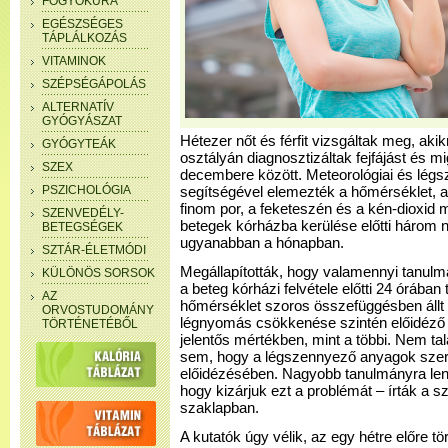
FOGYÓKÚRA
EGÉSZSÉGES
TÁPLÁLKOZÁS
VITAMINOK
SZÉPSÉGÁPOLÁS
ALTERNATÍV
GYÓGYÁSZAT
Hétezer nőt és férfit vizsgáltak meg, aki
GYÓGYTEÁK
osztályán diagnosztizáltak fejfájást és 
SZEX
decembere között. Meteorológiai és légs
PSZICHOLÓGIA
segítségével elemezték a hőmérséklet, a
finom por, a feketeszén és a kén-dioxid
SZENVEDÉLY-
betegek kórházba kerülése előtti három
BETEGSÉGEK
ugyanabban a hónapban.
SZTÁR-ÉLETMÓDI
Megállapították, hogy valamennyi tanulmá
KÜLÖNÖS SORSOK
a beteg kórházi felvétele előtti 24 órába
AZ
hőmérséklet szoros összefüggésben állt a 
ORVOSTUDOMÁNY
légnyomás csökkenése szintén előidéző o
TÖRTÉNETÉBŐL
jelentős mértékben, mint a többi. Nem tal
sem, hogy a légszennyező anyagok szere
előidézésében. Nagyobb tanulmányra le
hogy kizárjuk ezt a problémát – írták a
szaklapban.
A kutatók úgy vélik, az egy hétre előre tö