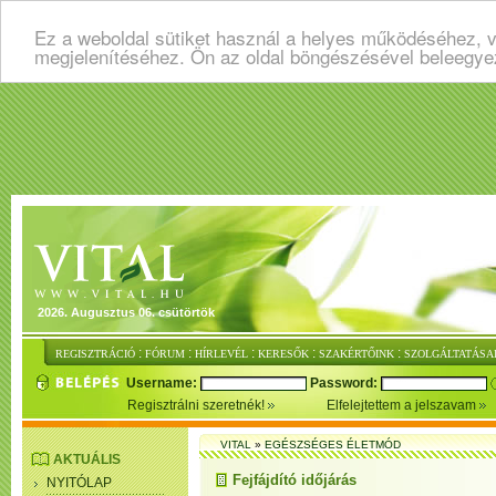
Ez a weboldal sütiket használ a helyes működéséhez, v
megjelenítéséhez. Ön az oldal böngészésével beleegye
2026. Augusztus 06. csütörtök
:
:
:
:
:
REGISZTRÁCIÓ
FÓRUM
HÍRLEVÉL
KERESŐK
SZAKÉRTŐINK
SZOLGÁLTATÁSA
Username:
Password:
Regisztrálni szeretnék!
Elfelejtettem a jelszavam
VITAL
»
EGÉSZSÉGES ÉLETMÓD
AKTUÁLIS
Fejfájdító időjárás
NYITÓLAP