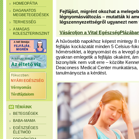
HOMEOPÁTIA
DAGANATOS
Fejfájást, migrént okozhat a melegeb
MEGBETEGEDÉSEK
légnyomásváltozás – mutatták ki ame
légszennyezettségről ugyanezt nem t
TERHESSÉG
A MAGAS
Vásároljon a Vital EgészségPlázában
KOLESZTERINSZINT
A hűvösebb napokhoz képest mintegy 8 s
fejfájás kockázatát minden 5 Celsius-fo
hőmérséklet, a légnyomást és a levegő p
gyakran emlegetik a fejfájás okaként, á
bizonyíték nem volt erre – közölte Kenne
Deaconess Medical Center munkatársa, ak
tanulmányozta a kérdést.
NYÁRI EGÉSZSÉG
Vérnyomás
Térdfájdalom
TÉMÁINK
BETEGSÉGEK
BABA-MAMA
EGÉSZSÉGES
ÉLETMÓD