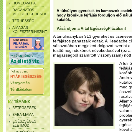
HOMEOPÁTIA
DAGANATOS
A túlsúlyos gyerekek és kamaszok esetéb
MEGBETEGEDÉSEK
hogy krónikus fejfájás forduljon elő nálu
kutatók.
TERHESSÉG
A MAGAS
Vásároljon a Vital EgészségPlázában!
KOLESZTERINSZINT
A tanulmányban 913 gyereket és tizenévest
fejfájásos panaszaik voltak. A Headache cí
változatában megjelent dolgozat szerint a
testtömegindexének növekedésével (ez a 
magasságból számított viszonyszám) nőtt a
A felnő
fejfájá
korább
NYÁRI EGÉSZSÉG
Andrew
kutató
Vérnyomás
meg gy
Térdfájdalom
összef
résztv
Államo
TÉMÁINK
fejfáj
BETEGSÉGEK
valame
BABA-MAMA
problé
gyerek
EGÉSZSÉGES
egészs
ÉLETMÓD
követt