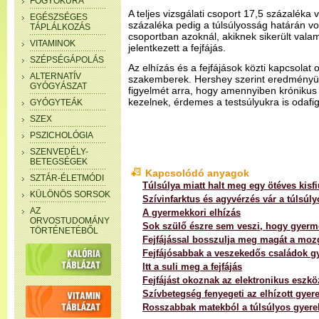
FOGYÓKÚRA
A teljes vizsgálati csoport 17,5 százaléka v
EGÉSZSÉGES
százaléka pedig a túlsúlyosság határán vo
TÁPLÁLKOZÁS
csoportban azoknál, akiknek sikerült valam
VITAMINOK
jelentkezett a fejfájás.
SZÉPSÉGÁPOLÁS
Az elhízás és a fejfájások közti kapcsolat
ALTERNATÍV
szakemberek. Hershey szerint eredményük
GYÓGYÁSZAT
figyelmét arra, hogy amennyiben krónikus f
kezelnek, érdemes a testsúlyukra is odafig
GYÓGYTEÁK
SZEX
PSZICHOLÓGIA
SZENVEDÉLY-
BETEGSÉGEK
Kapcsolódó anyagok
SZTÁR-ÉLETMÓDI
Túlsúlya miatt halt meg egy ötéves kisfi
KÜLÖNÖS SORSOK
Szívinfarktus és agyvérzés vár a túlsúl
AZ
A gyermekkori elhízás
ORVOSTUDOMÁNY
Sok szülő észre sem veszi, hogy gyerm
TÖRTÉNETÉBŐL
Fejfájással bosszulja meg magát a moz
Fejfájósabbak a veszekedős családok g
Itt a suli meg a fejfájás
Fejfájást okoznak az elektronikus eszk
Szívbetegség fenyegeti az elhízott gyer
Rosszabbak matekból a túlsúlyos gyere