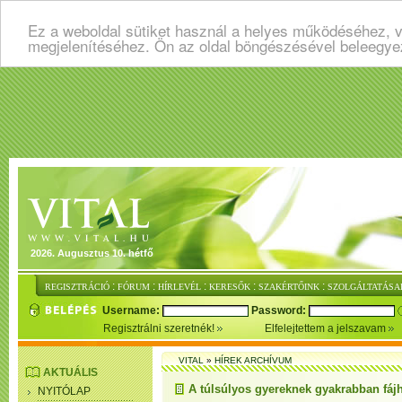
Ez a weboldal sütiket használ a helyes működéséhez, v
megjelenítéséhez. Ön az oldal böngészésével beleegye
2026. Augusztus 10. hétfő
:
:
:
:
:
REGISZTRÁCIÓ
FÓRUM
HÍRLEVÉL
KERESŐK
SZAKÉRTŐINK
SZOLGÁLTATÁSA
Username:
Password:
Regisztrálni szeretnék!
Elfelejtettem a jelszavam
VITAL
»
HÍREK ARCHÍVUM
AKTUÁLIS
A túlsúlyos gyereknek gyakrabban fájha
NYITÓLAP