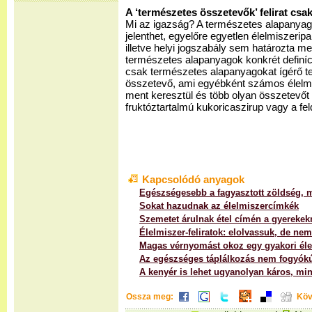
A ‘természetes összetevők’ felirat csak 
Mi az igazság? A természetes alapanyag
jelenthet, egyelőre egyetlen élelmiszeri
illetve helyi jogszabály sem határozta m
természetes alapanyagok konkrét definíc
csak természetes alapanyagokat ígérő t
összetevő, ami egyébként számos élelmis
ment keresztül és több olyan összetevőt 
fruktóztartalmú kukoricaszirup vagy a fel
Kapcsolódó anyagok
Egészségesebb a fagyasztott zöldség, m
Sokat hazudnak az élelmiszercímkék
Szemetet árulnak étel címén a gyerekek
Élelmiszer-feliratok: elolvassuk, de nem
Magas vérnyomást okoz egy gyakori éle
Az egészséges táplálkozás nem fogyókú
A kenyér is lehet ugyanolyan káros, min
Ossza meg:
Köv