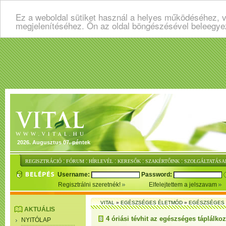
Ez a weboldal sütiket használ a helyes működéséhez, v
megjelenítéséhez. Ön az oldal böngészésével beleegye
2026. Augusztus 07. péntek
:
:
:
:
:
REGISZTRÁCIÓ
FÓRUM
HÍRLEVÉL
KERESŐK
SZAKÉRTŐINK
SZOLGÁLTATÁSA
Username:
Password:
Regisztrálni szeretnék!
Elfelejtettem a jelszavam
VITAL
»
EGÉSZSÉGES ÉLETMÓD
»
EGÉSZSÉGES 
AKTUÁLIS
4 óriási tévhit az egészséges táplálko
NYITÓLAP