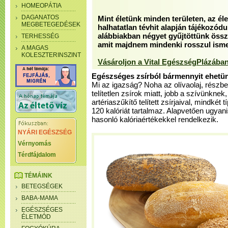
HOMEOPÁTIA
DAGANATOS
Mint életünk minden területen, az él
MEGBETEGEDÉSEK
halhatatlan tévhit alapján tájékozód
alábbiakban négyet gyűjtöttünk össz
TERHESSÉG
amit majdnem mindenki rosszul isme
A MAGAS
KOLESZTERINSZINT
Vásároljon a Vital EgészségPlázában
Egészséges zsírból bármennyit ehetü
Mi az igazság? Noha az olívaolaj, részb
telítetlen zsírok miatt, jobb a szívünknek
artériaszűkítő telített zsírjaival, mindkét
120 kalóriát tartalmaz. Alapvetően ugyan
hasonló kalóriaértékekkel rendelkezik.
NYÁRI EGÉSZSÉG
Vérnyomás
Térdfájdalom
TÉMÁINK
BETEGSÉGEK
BABA-MAMA
EGÉSZSÉGES
ÉLETMÓD