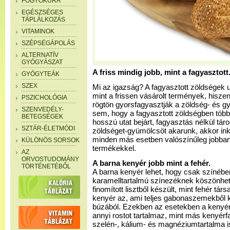
FOGYÓKÚRA
EGÉSZSÉGES
TÁPLÁLKOZÁS
VITAMINOK
SZÉPSÉGÁPOLÁS
ALTERNATÍV
GYÓGYÁSZAT
A friss mindig jobb, mint a fagyasztott
GYÓGYTEÁK
SZEX
Mi az igazság? A fagyasztott zöldségek u
mint a frissen vásárolt termények, hisze
PSZICHOLÓGIA
rögtön gyorsfagyasztják a zöldség- és gy
SZENVEDÉLY-
sem, hogy a fagyasztott zöldségben több 
BETEGSÉGEK
hosszú utat bejárt, fagyasztás nélkül tárol
SZTÁR-ÉLETMÓDI
zöldséget-gyümölcsöt akarunk, akkor in
minden más esetben valószínűleg jobban 
KÜLÖNÖS SORSOK
termékekkel.
AZ
ORVOSTUDOMÁNY
A barna kenyér jobb mint a fehér.
TÖRTÉNETÉBŐL
A barna kenyér lehet, hogy csak színébe
karamelltartalmú színezéknek köszönhe
finomított lisztből készült, mint fehér tá
kenyér az, ami teljes gabonaszemekből ké
búzából. Ezekben az esetekben a kenyé
annyi rostot tartalmaz, mint más kenyér
szelén-, kálium- és magnéziumtartalma i