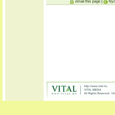
email this page
|
Nyo