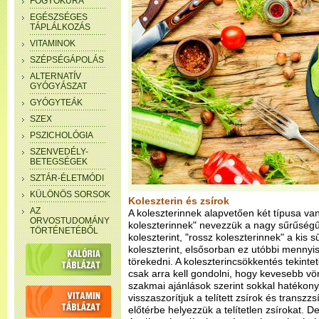
FOGYÓKÚRA
EGÉSZSÉGES
TÁPLÁLKOZÁS
VITAMINOK
SZÉPSÉGÁPOLÁS
ALTERNATÍV
GYÓGYÁSZAT
GYÓGYTEÁK
SZEX
PSZICHOLÓGIA
SZENVEDÉLY-
BETEGSÉGEK
SZTÁR-ÉLETMÓDI
KÜLÖNÖS SORSOK
Koleszterin és zsírok
AZ
A koleszterinnek alapvetően két típusa van
ORVOSTUDOMÁNY
koleszterinnek" nevezzük a nagy sűrűségű
TÖRTÉNETÉBŐL
koleszterint, "rossz koleszterinnek" a kis 
koleszterint, elsősorban ez utóbbi mennyi
törekedni. A koleszterincsökkentés tekint
csak arra kell gondolni, hogy kevesebb vö
szakmai ajánlások szerint sokkal hatékon
visszaszorítjuk a telített zsírok és transz
előtérbe helyezzük a telítetlen zsírokat. De