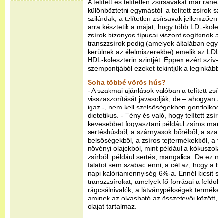
A telített és telítetlen zsírsavakat már rán
különböztetni egymástól: a telített zsírok
szilárdak, a telítetlen zsírsavak jellemzően 
arra késztetik a májat, hogy több LDL-koles
zsírok bizonyos típusai viszont segítenek
transzzsírok pedig (amelyek általában egy
kerülnek az élelmiszerekbe) emelik az LDL
HDL-koleszterin szintjét. Éppen ezért szí
szempontjából ezeket tekintjük a leginkáb
Soha többé vörös hús?
- A szakmai ajánlások valóban a telített zs
visszaszorítását javasolják, de – ahogyan 
igaz -, nem kell szélsőségekben gondolko
dietetikus. - Tény és való, hogy telített z
kevesebbet fogyasztani például zsíros ma
sertéshúsból, a szárnyasok bőréből, a sza
belsőségekből, a zsíros tejtermékekből, a t
növényi olajokból, mint például a kókuszo
zsírból, például sertés, mangalica. De ez 
falatot sem szabad enni, a cél az, hogy a 
napi kalóriamennyiség 6%-a. Ennél kicsit
transzzsírokat, amelyek fő forrásai a feldo
rágcsálnivalók, a látványpékségek terméke
aminek az olvasható az összetevői között
olajat tartalmaz.