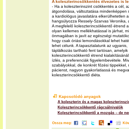
A koleszterincsökkentés élvezetes is l
- Ha a koleszterinszint csökkentés a cél, 
átgondolása, változtatása mindenképpen 
a kardiológus javaslatára elkerülhetetlen
hangsúlyozza Ressely-Szarvas Veronika, a
A megfelelő koleszterincsökkentő étrend 
olyan kellemes mellékhatással is járhat, mi
önmagában is javít az egészségi mutatókon.
hogy csak óriási lemondásokkal lehet hat
lehet célunk. A tapasztalatunk az ugyanis
táplálkozás tartható fent tartósan, amelyik
koleszterincsökkentő étrend kialakításáná
ízlés, a preferenciák figyelembevétele. Mi
szabályokkal, de konkrét főzési tippekkel,
pácienst, nagyon gyakorlatiassá és megval
koleszterincsökkentő diéta.
Kapcsolódó anyagok
A koleszterin és a magas koleszterinszi
Koleszterincsökkentő rágcsálnivalók
Koleszterincsökkentő a mozgás – de n
Ossza meg:
Köv