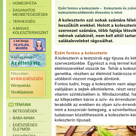
HOMEOPÁTIA
-
Ezért fontos a koleszterin
Koleszterin és zsíro
DAGANATOS
koleszterincsökkentés élvezetes is lehet
MEGBETEGEDÉSEK
A koleszterin szó sokak számára félel
TERHESSÉG
beszűkült erekkel. Holott a koleszter
A MAGAS
szervezet számára, több fajtája létezi
KOLESZTERINSZINT
mérnek valakinél, nem kell attól tarta
salátaleveleket rágcsálhat.
Ezért fontos a koleszterin
A koleszterin a testzsírok egy típusa és ké
szervezetünkbe. Egyrészt a máj termel kol
élelmiszerekkel visszük be. Tehát a koleszt
genetika, részben az életmód határozza m
utóbbiról viszont magunk döntünk.
NYÁRI EGÉSZSÉG
Fontos tudni, hogy a koleszterin nem ala
Vérnyomás
valójában a sejtek alkotóeleme, részt ve
Térdfájdalom
vitamin szintézisében is. Mindazonáltal, ha
az kifejezetten káros a szív- és érrendsze
lerakódik az erekben és olyan szív-érrend
TÉMÁINK
mint a koszorúér-betegség, a szívinfarktus
BETEGSÉGEK
tudatosan közelíthessünk a koleszterin-k
BABA-MAMA
koleszterin típusait.
EGÉSZSÉGES
ÉLETMÓD