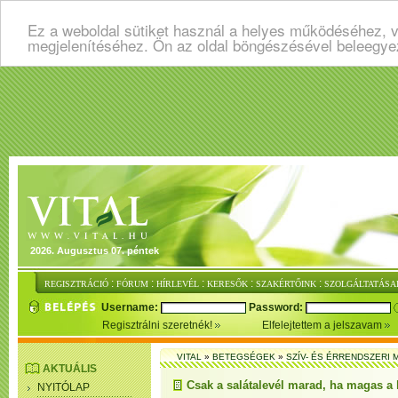
Ez a weboldal sütiket használ a helyes működéséhez, v
megjelenítéséhez. Ön az oldal böngészésével beleegye
2026. Augusztus 07. péntek
:
:
:
:
:
REGISZTRÁCIÓ
FÓRUM
HÍRLEVÉL
KERESŐK
SZAKÉRTŐINK
SZOLGÁLTATÁSA
Username:
Password:
Regisztrálni szeretnék!
Elfelejtettem a jelszavam
VITAL
»
BETEGSÉGEK
»
SZÍV- ÉS ÉRRENDSZERI
AKTUÁLIS
Csak a salátalevél marad, ha magas a 
NYITÓLAP