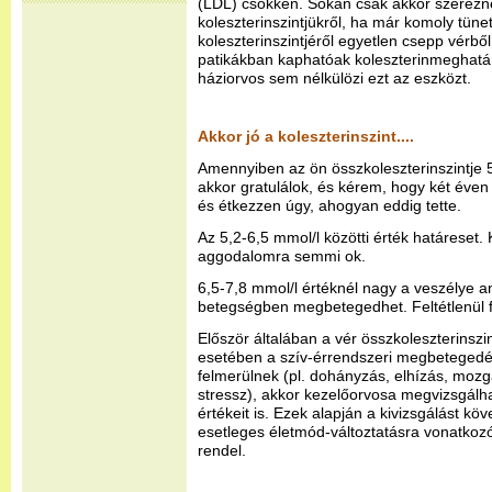
(LDL) csökken. Sokan csak akkor szerez
koleszterinszintjükről, ha már komoly tüne
koleszterinszintjéről egyetlen csepp vérből
patikákban kaphatóak koleszterinmeghatár
háziorvos sem nélkülözi ezt az eszközt.
Akkor jó a koleszterinszint....
Amennyiben az ön összkoleszterinszintje 
akkor gratulálok, és kérem, hogy két éven b
és étkezzen úgy, ahogyan eddig tette.
Az 5,2-6,5 mmol/l közötti érték határeset.
aggodalomra semmi ok.
6,5-7,8 mmol/l értéknél nagy a veszélye a
betegségben megbetegedhet. Feltétlenül f
Először általában a vér összkoleszterinsz
esetében a szív-érrendszeri megbetegedés
felmerülnek (pl. dohányzás, elhízás, moz
stressz), akkor kezelőorvosa megvizsgálhat
értékeit is. Ezek alapján a kivizsgálást köv
esetleges életmód-változtatásra vonatkoz
rendel.