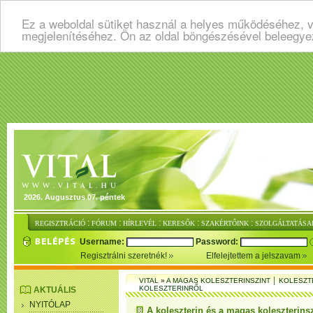
Ez a weboldal sütiket használ a helyes működéséhez, v
megjelenítéséhez. Ön az oldal böngészésével beleegye
2026. Augusztus 07. péntek
:
:
:
:
:
REGISZTRÁCIÓ
FÓRUM
HÍRLEVÉL
KERESŐK
SZAKÉRTŐINK
SZOLGÁLTATÁSA
Username:
Password:
Regisztrálni szeretnék!
Elfelejtettem a jelszavam
VITAL
»
A MAGAS KOLESZTERINSZINT │ KOLESZT
KOLESZTERINRŐL
AKTUÁLIS
NYITÓLAP
A koleszterin és a magas koleszterins