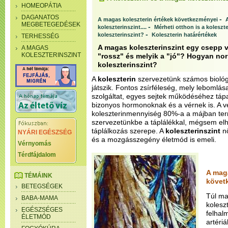
HOMEOPÁTIA
DAGANATOS
-
A magas koleszterin értékek következményei
MEGBETEGEDÉSEK
-
koleszterinszint....
Mérheti otthon is a koleszte
-
koleszterinszint?
Koleszterin határértékek
TERHESSÉG
A magas koleszterinszint egy csepp v
A MAGAS
KOLESZTERINSZINT
"rossz" és melyik a "jó"? Hogyan no
koleszterinszint?
A
koleszterin
szervezetünk számos bioló
játszik. Fontos zsírféleség, mely lebomlás
szolgáltat, egyes sejtek működéséhez tápa
bizonyos hormonoknak és a vérnek is. A v
koleszterinmennyiség 80%-a a májban ter
szervezetünkbe a táplálékkal, mégsem el
táplálkozás szerepe. A
koleszterinszint
nö
NYÁRI EGÉSZSÉG
és a mozgásszegény életmód is emeli.
Vérnyomás
Térdfájdalom
A maga
TÉMÁINK
követ
BETEGSÉGEK
Túl ma
BABA-MAMA
kolesz
EGÉSZSÉGES
felhal
ÉLETMÓD
artériá