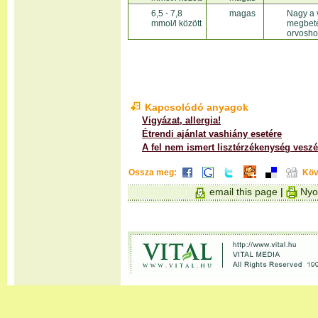
6,5 - 7,8
magas
Nagy a 
mmol/l között
megbete
orvosho
Kapcsolódó anyagok
Vigyázat, allergia!
Étrendi ajánlat vashiány esetére
A fel nem ismert lisztérzékenység veszé
Ossza meg:
Köv
email this page
|
Nyo