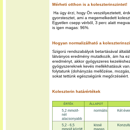
Mérheti otthon is a koleszterinszintet!
Ha úgy érzi, hogy Ön veszélyeztetett, érde
gyorstesztet, ami a megemelkedett koleszte
Egyetlen csepp vérből, 3 perc alatt megv
is igen magas: 96%.
Hogyan normalizálható a koleszterinsz
Szigorú rendszabályok betartásával által
látványos eredmény mutatkozik, ám ha e
eredményt, akkor gyógyszeres kezeléshez
gyógyszereknek kevés mellékhatásuk van,
folytatunk (dohányzás mellőzése, mozgás,
sokat tettünk egészségünk megőrzéséért.
Koleszterin határértékek
ÉRTÉK
ÁLLAPOT
5,2 mmol/l-
normális
Két éven
nél
alacsonyabb
5,2 - 6,5
kissé
Konzult
mmol/l között
magas