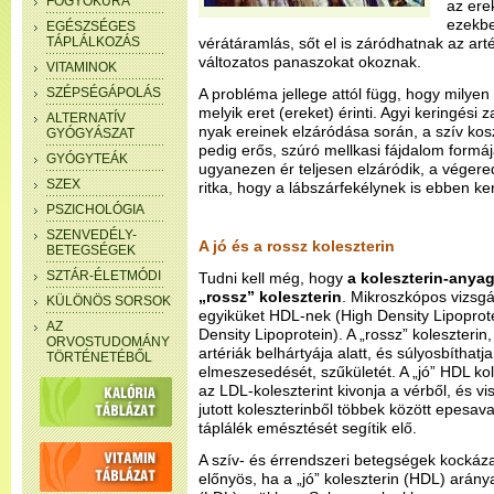
FOGYÓKÚRA
az ere
ezekbe
EGÉSZSÉGES
TÁPLÁLKOZÁS
vérátáramlás, sőt el is záródhatnak az art
változatos panaszokat okoznak.
VITAMINOK
SZÉPSÉGÁPOLÁS
A probléma jellege attól függ, hogy milyen 
melyik eret (ereket) érinti. Agyi keringési 
ALTERNATÍV
nyak ereinek elzáródása során, a szív kos
GYÓGYÁSZAT
pedig erős, szúró mellkasi fájdalom formáj
GYÓGYTEÁK
ugyanezen ér teljesen elzáródik, a végere
SZEX
ritka, hogy a lábszárfekélynek is ebben ke
PSZICHOLÓGIA
SZENVEDÉLY-
A jó és a rossz koleszterin
BETEGSÉGEK
SZTÁR-ÉLETMÓDI
Tudni kell még, hogy
a koleszterin-anyag
„rossz” koleszterin
. Mikroszkópos vizsgá
KÜLÖNÖS SORSOK
egyiküket HDL-nek (High Density Lipoprot
AZ
Density Lipoprotein). A „rossz” koleszterin
ORVOSTUDOMÁNY
artériák belhártyája alatt, és súlyosbíthatja
TÖRTÉNETÉBŐL
elmeszesedését, szűkületét. A „jó” HDL kol
az LDL-koleszterint kivonja a vérből, és vi
jutott koleszterinből többek között epesa
táplálék emésztését segítik elő.
A szív- és érrendszeri betegségek kocká
előnyös, ha a „jó” koleszterin (HDL) aránya