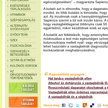
FOGYÓKÚRA
egészségesekben” – magyarázta Sapienz
EGÉSZSÉGES
A kutató azt is elmondta, hogy a daganato
TÁPLÁLKOZÁS
inzulint, és több kutatás is kimutatta, ho
VITAMINOK
azt. Az inzulinnak csak a hasnyálmirigybe
Sapienza szerint a túl sok inzulin káros. A 
SZÉPSÉGÁPOLÁS
hogy vastagbéldaganat többnyire csak 50 év
ALTERNATÍV
egyértelmű, mikor kezdődnek ezek az epi
GYÓGYÁSZAT
A kutatók azt feltételezik, hogy amennyib
GYÓGYTEÁK
módosulása a test más egészséges szövete
SZEX
kolonoszkópia mellett nyál- vagy vérvizsgála
PSZICHOLÓGIA
lehet használni a vastagbélrák diagnosztiz
kockázatának meghatározásához.
SZENVEDÉLY-
BETEGSÉGEK
SZTÁR-ÉLETMÓDI
KÜLÖNÖS SORSOK
AZ
Kapcsolódó anyagok
ORVOSTUDOMÁNY
TÖRTÉNETÉBŐL
Hat tanács vastagbélrák ellen
Alkohol és dohányzás a vastagbélrák fő
Rosszindulatú daganatot okozhatnak a 
Vastagbélrák ellen érdemes repceolajjal
A vastagbélrák és a végbélrák
Ossza meg:
Köv