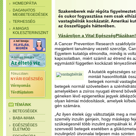
HOMEOPÁTIA
DAGANATOS
Szakemberek már régóta figyelmeztetn
MEGBETEGEDÉSEK
és cukor fogyasztása nem csak elhízá
vastagbélrák kockázatát. Amerikai kut
TERHESSÉG
az összefüggés hátterében.
A MAGAS
KOLESZTERINSZINT
Vásároljon a Vital EgészségPlázában!
A Cancer Prevention Research szakfolyói
megjelent tanulmány vezető szerzője, Ca
Egyetem kutatója elmondta, mindig is volt
kapcsolatban, miért számít az étrend és a
egymástól független kockázati tényezőine
A kutatók egészséges sz
mintáit hasonlították ö
NYÁRI EGÉSZSÉG
betegek normál vastagbé
Vérnyomás
betegek normál szöveteiben a szénhidráto
amelyekben a zsíros nyugati étrend bővelk
Térdfájdalom
géneken lévő epigenetikai jegyek átképződ
olyan kémiai módosítások, amelyek ki/bek
TÉMÁINK
gén számára.
BETEGSÉGEK
„Az ilyen ételek úgy változtatják meg a met
BABA-MAMA
személy inzulin génjein, hogy másképp fej
szükségesnél több inzulint pumpálnak ki.
EGÉSZSÉGES
szenvedő betegek esetében a glükózmetab
ÉLETMÓD
inzulinjelző útvonalai teljesen más szinte