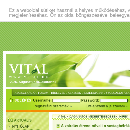
Ez a weboldal sütiket használ a helyes működéséhez, v
megjelenítéséhez. Ön az oldal böngészésével beleegye
2026. Augusztus 06. csütörtök
:
:
:
:
:
REGISZTRÁCIÓ
FÓRUM
HÍRLEVÉL
KERESŐK
SZAKÉRTŐINK
SZOLGÁLTATÁSA
Username:
Password:
Regisztrálni szeretnék!
Elfelejtettem a jelszavam
VITAL
»
DAGANATOS MEGBETEGEDÉSEK: HÍREK
AKTUÁLIS
A zsírdús étrend növeli a vastagbélrák
NYITÓLAP