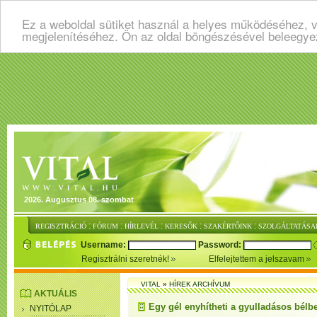
Ez a weboldal sütiket használ a helyes működéséhez, v
megjelenítéséhez. Ön az oldal böngészésével beleegye
2026. Augusztus 08. szombat
:
:
:
:
:
REGISZTRÁCIÓ
FÓRUM
HÍRLEVÉL
KERESŐK
SZAKÉRTŐINK
SZOLGÁLTATÁSA
Username:
Password:
Regisztrálni szeretnék!
Elfelejtettem a jelszavam
VITAL
»
HÍREK ARCHÍVUM
AKTUÁLIS
Egy gél enyhítheti a gyulladásos bélbe
NYITÓLAP