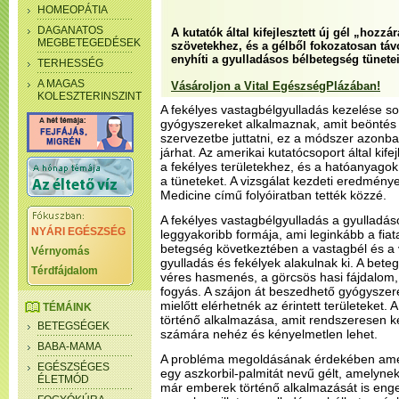
HOMEOPÁTIA
DAGANATOS
A kutatók által kifejlesztett új gél „hozzá
MEGBETEGEDÉSEK
szövetekhez, és a gélből fokozatosan tá
enyhíti a gyulladásos bélbetegség tünetei
TERHESSÉG
A MAGAS
Vásároljon a Vital EgészségPlázában!
KOLESZTERINSZINT
A fekélyes vastagbélgyulladás kezelése s
gyógyszereket alkalmaznak, amit beöntés 
szervezetbe juttatni, ez a módszer azonba
járhat. Az amerikai kutatócsoport által kife
a fekélyes területekhez, és a hatóanyagok
a tüneteket. A vizsgálat kezdeti eredménye
Medicine című folyóiratban tették közzé.
A fekélyes vastagbélgyulladás a gyulladá
NYÁRI EGÉSZSÉG
leggyakoribb formája, ami leginkább a fiatal
betegség következtében a vastagbél és a 
Vérnyomás
gyulladás és fekélyek alakulnak ki. A bete
Térdfájdalom
véres hasmenés, a görcsös hasi fájdalom,
fogyás. A szájon át beszedhető gyógysze
mielőtt elérhetnék az érintett területeket
TÉMÁINK
történő alkalmazása, amit rendszeresen ke
BETEGSÉGEK
számára nehéz és kényelmetlen lehet.
BABA-MAMA
A probléma megoldásának érdekében amerik
EGÉSZSÉGES
egy aszkorbil-palmitát nevű gélt, amelyne
ÉLETMÓD
már emberek történő alkalmazását is enged