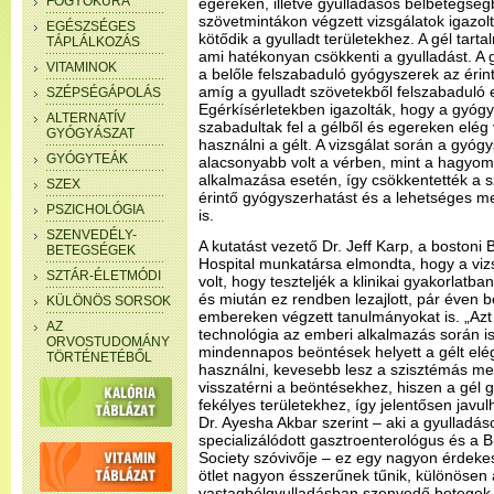
FOGYÓKÚRA
egereken, illetve gyulladásos bélbetegség
szövetmintákon végzett vizsgálatok igazolt
EGÉSZSÉGES
kötődik a gyulladt területekhez. A gél tarta
TÁPLÁLKOZÁS
ami hatékonyan csökkenti a gyulladást. A g
VITAMINOK
a belőle felszabaduló gyógyszerek az érin
amíg a gyulladt szövetekből felszabaduló 
SZÉPSÉGÁPOLÁS
Egérkísérletekben igazolták, hogy a gyógy
ALTERNATÍV
szabadultak fel a gélből és egereken elé
GYÓGYÁSZAT
használni a gélt. A vizsgálat során a gyóg
GYÓGYTEÁK
alacsonyabb volt a vérben, mint a hagyo
alkalmazása esetén, így csökkentették a s
SZEX
érintő gyógyszerhatást és a lehetséges m
PSZICHOLÓGIA
is.
SZENVEDÉLY-
A kutatást vezető Dr. Jeff Karp, a boston
BETEGSÉGEK
Hospital munkatársa elmondta, hogy a viz
SZTÁR-ÉLETMÓDI
volt, hogy teszteljék a klinikai gyakorlatb
és miután ez rendben lezajlott, pár éven b
KÜLÖNÖS SORSOK
embereken végzett tanulmányokat is. „Azt
AZ
technológia az emberi alkalmazás során is
ORVOSTUDOMÁNY
mindennapos beöntések helyett a gélt elé
TÖRTÉNETÉBŐL
használni, kevesebb lesz a szisztémás mel
visszatérni a beöntésekhez, hiszen a gél 
fekélyes területekhez, így jelentősen javu
Dr. Ayesha Akbar szerint – aki a gyulladá
specializálódott gasztroenterológus és a B
Society szóvivője – ez egy nagyon érdeke
ötlet nagyon ésszerűnek tűnik, különösen 
vastagbélgyulladásban szenvedő betegek k