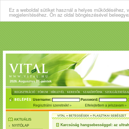
Ez a weboldal sütiket használ a helyes működéséhez, v
megjelenítéséhez. Ön az oldal böngészésével beleegye
2026. Augusztus 07. péntek
:
:
:
:
:
REGISZTRÁCIÓ
FÓRUM
HÍRLEVÉL
KERESŐK
SZAKÉRTŐINK
SZOLGÁLTATÁSA
Username:
Password:
Regisztrálni szeretnék!
Elfelejtettem a jelszavam
VITAL
»
BETEGSÉGEK
»
PLASZTIKAI SEBÉSZET
AKTUÁLIS
Karcsúság hangsebességgel: az ultrah
NYITÓLAP