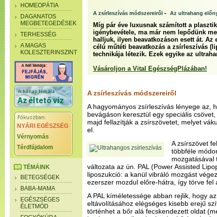
HOMEOPÁTIA
-
A zsírleszívás módszereiről
Az ultrahang előn
DAGANATOS
MEGBETEGEDÉSEK
Míg pár éve luxusnak számított a plasztik
igénybevétele, ma már nem lepődünk meg 
TERHESSÉG
halljuk, ilyen beavatkozáson esett át. Az 
A MAGAS
célú műtéti beavatkozás a zsírleszívás (
KOLESZTERINSZINT
technikája létezik. Ezek egyike az ultrah
Vásároljon a Vital EgészségPlázában!
A zsírleszívás módszereiről
A hagyományos zsírleszívás lényege az, h
bevágáson keresztül egy speciális csövet, 
majd fellazítják a zsírszövetet, melyet vá
NYÁRI EGÉSZSÉG
el.
Vérnyomás
A zsírszövet fe
Térdfájdalom
többféle módo
mozgatásával t
változata az ún. PAL (Power Assisted Lipop
TÉMÁINK
liposzukció: a kanül vibráló mozgást vége
BETEGSÉGEK
ezerszer mozdul előre-hátra, így törve fel a
BABA-MAMA
A PAL kíméletessége abban rejlik, hogy az e
EGÉSZSÉGES
eltávolításához elégséges kisebb erejű szív
ÉLETMÓD
történhet a bőr alá fecskendezett oldat (mel