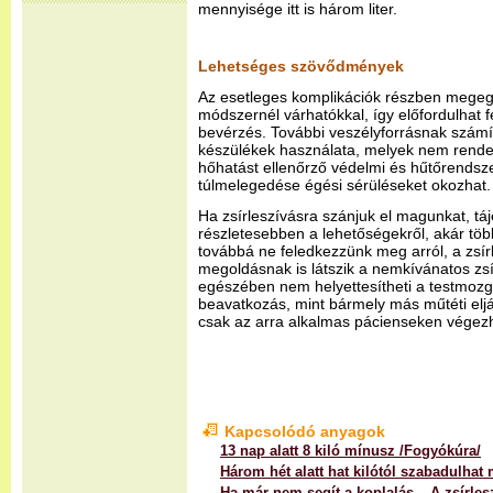
mennyisége itt is három liter.
Lehetséges szövődmények
Az esetleges komplikációk részben meg
módszernél várhatókkal, így előfordulhat 
bevérzés. További veszélyforrásnak számít
készülékek használata, melyek nem rendel
hőhatást ellenőrző védelmi és hűtőrendsze
túlmelegedése égési sérüléseket okozhat.
Ha zsírleszívásra szánjuk el magunkat, tá
részletesebben a lehetőségekről, akár több 
továbbá ne feledkezzünk meg arról, a zsí
megoldásnak is látszik a nemkívánatos zsír
egészében nem helyettesítheti a testmozgá
beavatkozás, mint bármely más műtéti eljá
csak az arra alkalmas pácienseken végezh
Kapcsolódó anyagok
13 nap alatt 8 kiló mínusz /Fogyókúra/
Három hét alatt hat kilótól szabadulhat
Ha már nem segít a koplalás – A zsírles