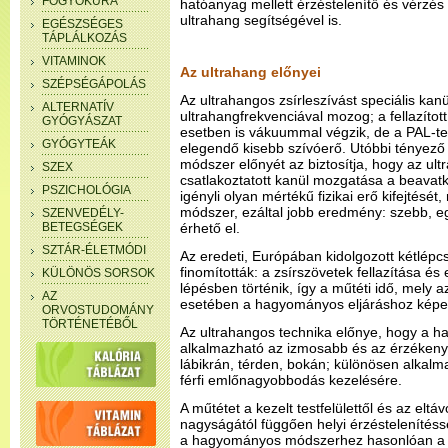
FOGYÓKÚRA
hatóanyag mellett érzéstelenítő és vérzés e
ultrahang segítségével is.
EGÉSZSÉGES
TÁPLÁLKOZÁS
VITAMINOK
Az ultrahang előnyei
SZÉPSÉGÁPOLÁS
Az ultrahangos zsírleszívást speciális kan
ALTERNATÍV
ultrahangfrekvenciával mozog; a fellazított
GYÓGYÁSZAT
esetben is vákuummal végzik, de a PAL-tec
GYÓGYTEÁK
elegendő kisebb szívóerő. Utóbbi tényező
módszer előnyét az biztosítja, hogy az ul
SZEX
csatlakoztatott kanül mozgatása a beavat
PSZICHOLÓGIA
igényli olyan mértékű fizikai erő kifejtésé
módszer, ezáltal jobb eredmény: szebb, e
SZENVEDÉLY-
BETEGSÉGEK
érhető el.
SZTÁR-ÉLETMÓDI
Az eredeti, Európában kidolgozott kétlépc
finomították: a zsírszövetek fellazítása és
KÜLÖNÖS SORSOK
lépésben történik, így a műtéti idő, mely
AZ
esetében a hagyományos eljáráshoz képest
ORVOSTUDOMÁNY
TÖRTÉNETÉBŐL
Az ultrahangos technika előnye, hogy a
alkalmazható az izmosabb és az érzékenye
lábikrán, térden, bokán; különösen alkalm
férfi emlőnagyobbodás kezelésére.
A műtétet a kezelt testfelülettől és az eltá
nagyságától függően helyi érzéstelenítéss
a hagyományos módszerhez hasonlóan a ma