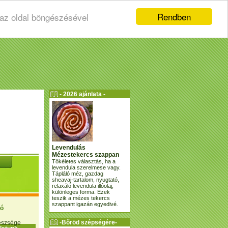
Rendben
 az oldal böngészésével
- 2026 ajánlata -
Levendulás
Mézestekercs szappan
Tökéletes választás, ha a
levendula szerelmese vagy.
Tápláló méz, gazdag
sheavaj-tartalom, nyugtató,
relaxáló levendula illóolaj,
különleges forma. Ezek
teszik a mézes tekercs
szappant igazán egyedivé.
ió
-Bőröd szépségére-
gészsége