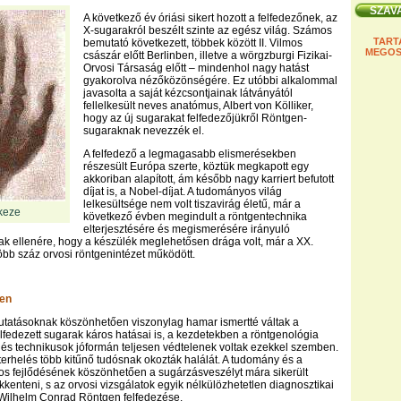
A következő év óriási sikert hozott a felfedezőnek, az
X-sugarakról beszélt szinte az egész világ. Számos
TART
bemutató következett, többek között II. Vilmos
MEGOS
császár előtt Berlinben, illetve a wörgzburgi Fizikai-
Orvosi Társaság előtt – mindenhol nagy hatást
gyakorolva nézőközönségére. Ez utóbbi alkalommal
javasolta a saját kézcsontjainak látványától
fellelkesült neves anatómus, Albert von Kölliker,
hogy az új sugarakat felfedezőjükről Röntgen-
sugaraknak nevezzék el.
A felfedező a legmagasabb elismerésekben
részesült Európa szerte, köztük megkapott egy
akkoriban alapított, ám később nagy karriert befutott
díjat is, a Nobel-díjat. A tudományos világ
lelkesültsége nem volt tiszavirág életű, már a
keze
következő évben megindult a röntgentechnika
elterjesztésére és megismerésére irányuló
k ellenére, hogy a készülék meglehetősen drága volt, már a XX.
öbb száz orvosi röntgenintézet működött.
en
 kutatásoknak köszönhetően viszonylag hamar ismertté váltak a
elfedezett sugarak káros hatásai is, a kezdetekben a röntgenológia
ok és technikusok jóformán teljesen védtelenek voltak ezekkel szemben.
terhelés több kitűnő tudósnak okozták halálát. A tudomány és a
s fejlődésének köszönhetően a sugárzásveszélyt mára sikerült
kkenteni, s az orvosi vizsgálatok egyik nélkülözhetetlen diagnosztikai
 Wilhelm Conrad Röntgen felfedezése.