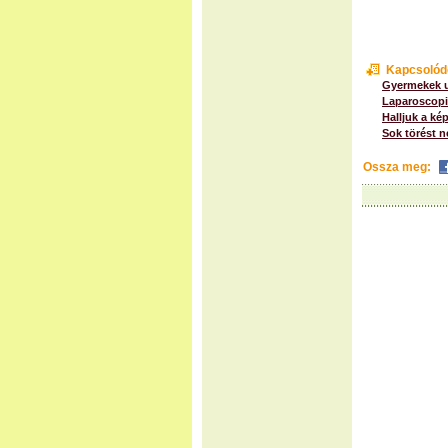
Kapcsolód
Gyermekek u
Laparoscopi
Halljuk a ké
Sok törést n
Ossza meg: