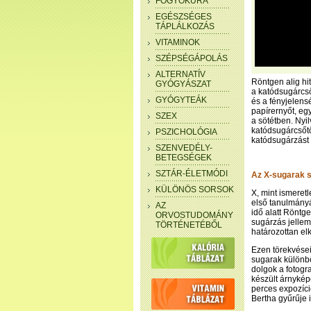
FOGYÓKÚRA
EGÉSZSÉGES
TÁPLÁLKOZÁS
VITAMINOK
SZÉPSÉGÁPOLÁS
ALTERNATÍV
Röntgen alig hi
GYÓGYÁSZAT
a katódsugárcső
GYÓGYTEÁK
és a fényjelens
papírernyőt, eg
SZEX
a sötétben. Nyil
katódsugárcsőtől
PSZICHOLÓGIA
katódsugárzást 
SZENVEDÉLY-
BETEGSÉGEK
SZTÁR-ÉLETMÓDI
Az X-sugarak s
KÜLÖNÖS SORSOK
X, mint ismeret
első tanulmányá
AZ
idő alatt Röntg
ORVOSTUDOMÁNY
sugárzás jellem
TÖRTÉNETÉBŐL
határozottan el
Ezen törekvései
sugarak különb
dolgok a fotogr
készült árnykép
perces expozíci
Bertha gyűrűje i