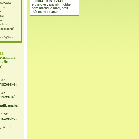
suttogások is tisztán
rsavakra
érthetővé váljanak. Többé
és a
nem marad le arról, amit
mások mondanak.
k
sát.
ai
nak a
 csökkentő
ességéhez.
LL
lvassa az
evők
?
, az
miszerekét.
, az
miszerekét
etikumokét.
án az
miszerekét.
 szinte
.