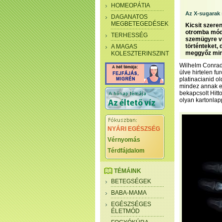
HOMEOPÁTIA
Az X-sugarak 
DAGANATOS
MEGBETEGEDÉSEK
Kicsit szere
otromba módo
TERHESSÉG
szemügyre ve
történteket,
A MAGAS
meggyőz min
KOLESZTERINSZINT
Wilhelm Conrad
ülve hirtelen fu
platinacianid ol
mindez annak el
bekapcsolt Hitto
olyan kartonlapp
NYÁRI EGÉSZSÉG
Vérnyomás
Térdfájdalom
TÉMÁINK
BETEGSÉGEK
BABA-MAMA
EGÉSZSÉGES
ÉLETMÓD