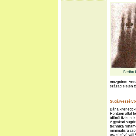
Bertha 
mozgalom. Anna
század elején t
Sugárveszélyb
Bár a kiterjedt
Röntgen által f
úttörői fizikus
A gyakori sugár
technika rohamo
minimálisra csö
eszközévé vált