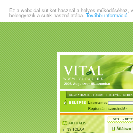
Ez a weboldal sütiket használ a helyes működéséhez, 
beleegyezik a sütik használatába.
További információ
2026. Augusztus 08. szombat
:
:
:
REGISZTRÁCIÓ
FÓRUM
HÍRLEVÉL
KERES
Username:
Regisztrálni szeretnék!
VITAL
»
BET
AKTUÁLIS
Átlátszó 
NYITÓLAP