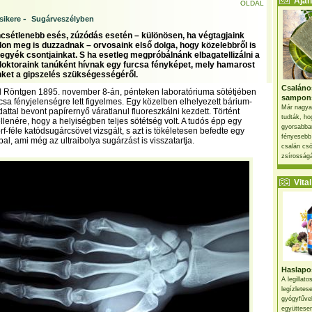
Ajánl
OLDAL
-
sikere
Sugárveszélyben
ncsétlenebb esés, zúzódás esetén – különösen, ha végtagjaink
n meg is duzzadnak – orvosaink első dolga, hogy közelebbről is
gyék csontjainkat. S ha esetleg megpróbálnánk elbagatellizálni a
 doktoraink tanúként hívnak egy furcsa fényképet, mely hamarost
ket a gipszelés szükségességéről.
Csaláno
 Röntgen 1895. november 8-án, pénteken laboratóriuma sötétjében
sampon
rcsa fényjelenségre lett figyelmes. Egy közelben elhelyezett bárium-
Már nagya
dattal bevont papírernyő váratlanul fluoreszkálni kezdett. Történt
tudták, ho
lenére, hogy a helyiségben teljes sötétség volt. A tudós épp egy
gyorsabban
rf-féle katódsugárcsövet vizsgált, s azt is tökéletesen befedte egy
fényesebb
al, ami még az ultraibolya sugárzást is visszatartja.
csalán csö
zsírosságá
Vital 
Haslapos
A legillat
legízletes
gyógyfűve
együttesen