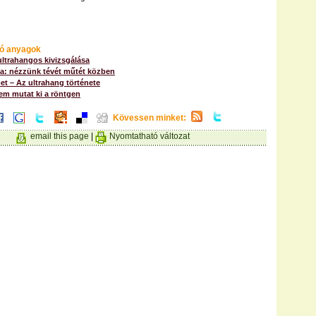
ó anyagok
ltrahangos kivizsgálása
a: nézzünk tévét műtét közben
pet – Az ultrahang története
em mutat ki a röntgen
Kövessen minket:
email this page
|
Nyomtatható változat