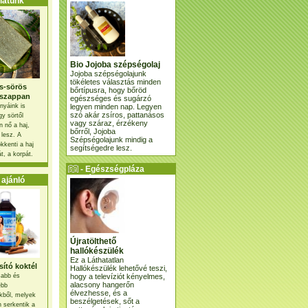
atunk
Bio Jojoba szépségolaj
Jojoba szépségolajunk
tökéletes választás minden
s-sörös
bőrtípusra, hogy bőröd
szappan
egészséges és sugárzó
legyen minden nap. Legyen
nyáink is
szó akár zsíros, pattanásos
gy sörtől
vagy száraz, érzékeny
 nő a haj,
bőrről, Jojoba
 lesz. A
Szépségolajunk mindig a
kkenti a haj
segítségedre lesz.
t, a korpát.
- Egészségpláza
ajánlatunk -
ajánló
Újratölthető
hallókészülék
Ez a Láthatatlan
ító koktél
Hallókészülék lehetővé teszi,
hogy a televíziót kényelmes,
osabb és
alacsony hangerőn
ebb
élvezhesse, és a
kből, melyek
beszélgetések, sőt a
 serkentik a