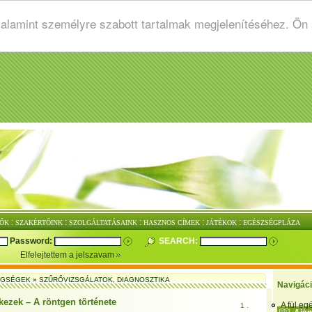
valamint személyre szabott tartalmak megjelenítéséhez. Ön
:
:
:
:
:
ŐK
SZAKÉRTŐINK
SZOLGÁLTATÁSAINK
HASZNOS CÍMEK
JÁTÉKOK
EGÉSZSÉGPLÁZA
Password:
SEARCH:
Elfelejtettem a jelszavam
EGSÉGEK
»
SZŰRŐVIZSGÁLATOK, DIAGNOSZTIKA
Navigác
kezek – A röntgen története
A fül e
1 .