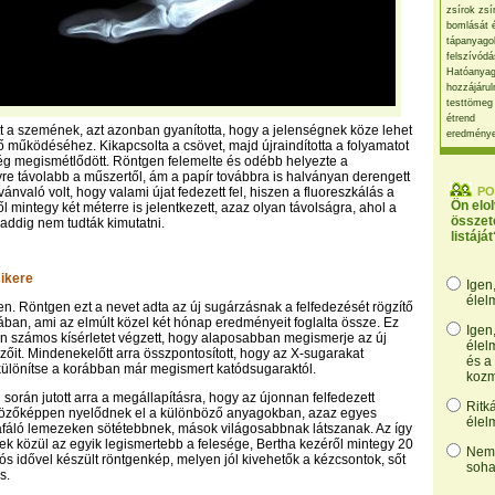
zsírok zsí
bomlását 
tápanyago
felszívódá
Hatóanyag
hozzájárul
testtömeg
étrend
tt a szemének, azt azonban gyanította, hogy a jelenségnek köze lehet
eredmény
 működéséhez. Kikapcsolta a csövet, majd újraindította a folyamatot
ég megismétlődött. Röntgen felemelte és odébb helyezte a
yre távolabb a műszertől, ám a papír továbbra is halványan derengett
vánvaló volt, hogy valami újat fedezett fel, hiszen a fluoreszkálás a
PO
Ön elo
 mintegy két méterre is jelentkezett, azaz olyan távolságra, ahol a
összet
addig nem tudták kimutatni.
listáját
ikere
Igen
élel
len. Röntgen ezt a nevet adta az új sugárzásnak a felfedezését rögzítő
ban, ami az elmúlt közel két hónap eredményeit foglalta össze. Ez
Igen
en számos kísérletet végzett, hogy alaposabban megismerje az új
élel
zőit. Mindenekelőtt arra összpontosított, hogy az X-sugarakat
és a
különítse a korábban már megismert katódsugaraktól.
kozm
 során jutott arra a megállapításra, hogy az újonnan felfedezett
Ritk
özőképpen nyelődnek el a különböző anyagokban, azaz egyes
élel
afáló lemezeken sötétebbnek, mások világosabbnak látszanak. Az így
ek közül az egyik legismertebb a felesége, Bertha kezéről mintegy 20
Nem,
ós idővel készült röntgenkép, melyen jól kivehetők a kézcsontok, sőt
soha
s.