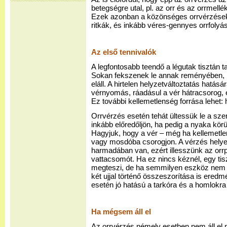
betegségre utal, pl. az orr és az orrmell
Ezek azonban a közönséges orrvérzése
ritkák, és inkább véres-gennyes orrfolyás
Az első tennivalók
A legfontosabb teendő a légutak tisztán ta
Sokan fekszenek le annak reményében, 
eláll. A hirtelen helyzetváltoztatás hatá
vérnyomás, ráadásul a vér hátracsorog, 
Ez további kellemetlenség forrása lehet: 
Orrvérzés esetén tehát ültessük le a sze
inkább előredőljön, ha pedig a nyaka körü
Hagyjuk, hogy a vér – még ha kellemetle
vagy mosdóba csorogjon. A vérzés helye 
harmadában van, ezért illesszünk az orrp
vattacsomót. Ha ez nincs kéznél, egy ti
megteszi, de ha semmilyen eszköz nem á
két ujjal történő összeszorítása is ere
esetén jó hatású a tarkóra és a homlokra
Ha mégsem áll el
Az orrvérzés némely esetben nem áll el m