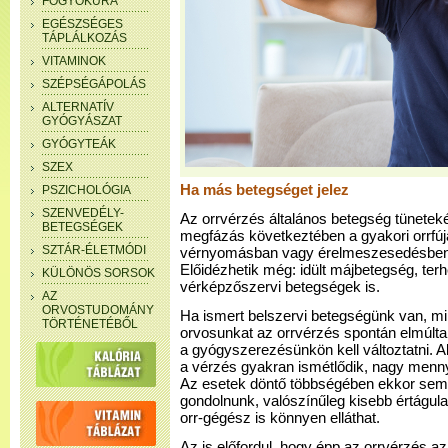
FOGYÓKÚRA
EGÉSZSÉGES
TÁPLÁLKOZÁS
VITAMINOK
SZÉPSÉGÁPOLÁS
ALTERNATÍV
GYÓGYÁSZAT
GYÓGYTEÁK
SZEX
Ha más betegséget jelez
PSZICHOLÓGIA
SZENVEDÉLY-
Az orrvérzés általános betegség tüneteként
BETEGSÉGEK
megfázás következtében a gyakori orrfúj
SZTÁR-ÉLETMÓDI
vérnyomásban vagy érelmeszesedésben s
Előidézhetik még: idült májbetegség, ter
KÜLÖNÖS SORSOK
vérképzőszervi betegségek is.
AZ
ORVOSTUDOMÁNY
Ha ismert belszervi betegségünk van, m
TÖRTÉNETÉBŐL
orvosunkat az orrvérzés spontán elmúlta 
a gyógyszerezésünkön kell változtatni. A
a vérzés gyakran ismétlődik, nagy mennyi
Az esetek döntő többségében ekkor sem 
gondolnunk, valószínűleg kisebb értágulat 
orr-gégész is könnyen elláthat.
Az is előfordul, hogy épp az orrvérzés a