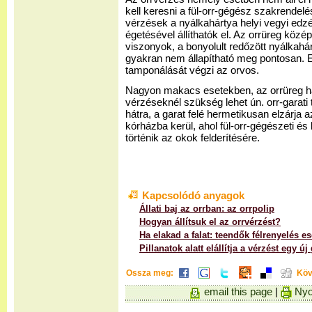
kell keresni a fül-orr-gégész szakrendelé
vérzések a nyálkahártya helyi vegyi edz
égetésével állíthatók el. Az orrüreg köz
viszonyok, a bonyolult redőzött nyálkahár
gyakran nem állapítható meg pontosan. E
tamponálását végzi az orvos.
Nagyon makacs esetekben, az orrüreg há
vérzéseknél szükség lehet ún. orr-garat
hátra, a garat felé hermetikusan elzárja a
kórházba kerül, ahol fül-orr-gégészeti és
történik az okok felderítésére.
Kapcsolódó anyagok
Állati baj az orrban: az orrpolip
Hogyan állítsuk el az orrvérzést?
Ha elakad a falat: teendők félrenyelés 
Pillanatok alatt elállítja a vérzést egy ú
Ossza meg:
Köv
email this page
|
Nyo