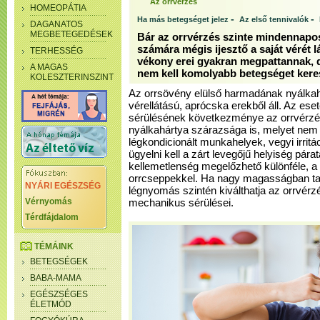
Az orrvérzés
HOMEOPÁTIA
-
-
Ha más betegséget jelez
Az első tennivalók
DAGANATOS
MEGBETEGEDÉSEK
Bár az orrvérzés szinte mindennapos
számára mégis ijesztő a saját vérét l
TERHESSÉG
vékony erei gyakran megpattannak, d
A MAGAS
nem kell komolyabb betegséget kere
KOLESZTERINSZINT
Az orrsövény elülső harmadának nyálkah
vérellátású, aprócska erekből áll. Az es
sérülésének következménye az orrvérzés
nyálkahártya szárazsága is, melyet nem 
légkondicionált munkahelyek, vegyi irrit
ügyelni kell a zárt levegőjű helyiség pára
kellemetlenség megelőzhető különféle, a 
orrcseppekkel. Ha nagy magasságban ta
NYÁRI EGÉSZSÉG
légnyomás szintén kiválthatja az orrvérzé
Vérnyomás
mechanikus sérülései.
Térdfájdalom
TÉMÁINK
BETEGSÉGEK
BABA-MAMA
EGÉSZSÉGES
ÉLETMÓD