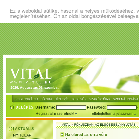
Ez a weboldal sütiket használ a helyes működéséhez, v
megjelenítéséhez. Ön az oldal böngészésével beleegye
2026. Augusztus 08. szombat
:
:
:
:
:
REGISZTRÁCIÓ
FÓRUM
HÍRLEVÉL
KERESŐK
SZAKÉRTŐINK
SZOLGÁLTATÁSA
Username:
Password:
Regisztrálni szeretnék!
Elfelejtettem a jelszavam
VITAL
»
FÓKUSZBAN: AZ ELSŐSEGÉLYNYÚJTÁS
AKTUÁLIS
Ha elered az orra vére
NYITÓLAP