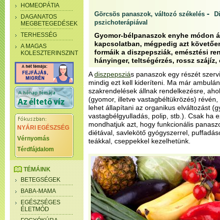
HOMEOPÁTIA
-
Görcsös panaszok, változó székelés
Di
DAGANATOS
pszichoterápiával
MEGBETEGEDÉSEK
TERHESSÉG
Gyomor-bélpanaszok enyhe módon ált
kapcsolatban, mégpedig azt követőe
A MAGAS
formáik a diszpepsziák, emésztési r
KOLESZTERINSZINT
hányinger, teltségérzés, rossz szájíz,
A
diszpepsziá
s panaszok egy részét szervi
mindig ezt kell kideríteni. Ma már ambulán
szakrendelések állnak rendelkezésre, aho
(gyomor, illetve vastagbéltükrözés) révén, 
lehet állapítani az organikus elváltozást (
vastagbélgyulladás, polip, stb.). Csak ha 
mondhatjuk azt, hogy funkcionális panaszo
NYÁRI EGÉSZSÉG
diétával, savlekötő gyógyszerrel, puffad
Vérnyomás
teákkal, cseppekkel kezelhetünk.
Térdfájdalom
TÉMÁINK
BETEGSÉGEK
BABA-MAMA
EGÉSZSÉGES
ÉLETMÓD