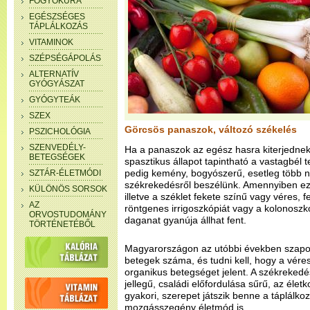
FOGYÓKÚRA
EGÉSZSÉGES
TÁPLÁLKOZÁS
VITAMINOK
SZÉPSÉGÁPOLÁS
ALTERNATÍV
GYÓGYÁSZAT
GYÓGYTEÁK
SZEX
Görcsös panaszok, változó székelés
PSZICHOLÓGIA
SZENVEDÉLY-
Ha a panaszok az egész hasra kiterjednek,
BETEGSÉGEK
spasztikus állapot tapintható a vastagbél t
pedig kemény, bogyószerű, esetleg több n
SZTÁR-ÉLETMÓDI
székrekedésről beszélünk. Amennyiben ez
KÜLÖNÖS SORSOK
illetve a széklet fekete színű vagy véres, fe
AZ
röntgenes irrigoszkópiát vagy a kolonoszkó
ORVOSTUDOMÁNY
daganat gyanúja állhat fent.
TÖRTÉNETÉBŐL
Magyarországon az utóbbi években szapo
betegek száma, és tudni kell, hogy a véres
organikus betegséget jelent. A székrekedé
jellegű, családi előfordulása sűrű, az él
gyakori, szerepet játszik benne a táplálk
mozgásszegény életmód is.