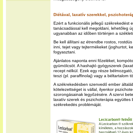
Diétával, laxatív szerekkel, pszichoterá
Ezért a funkcionális jellegű székrekedést 
tanácsadással kell megoldani, lehetőleg 
ugyanabban az időben történjen a székletü
Be kell állítani az étrendbe rostos, rostdús
inni, tejet vagy tejtermékeket (joghurtot, kef
fogyasztani.
Ajánlatos naponta enni főzeléket, kompótot,
gyümölcsöt. A hashajtó gyógyszerek (laxatí
recept nélkül. Ezek egy része bélmozgató,
teszi (pl. paraffinolaj) vagy a béltartalom 
A székrekedésben szenvedő ember általában
kötelezettséget is vállal, ilyenkor pszichot
szorongásainak legyőzésére. A szervi bete
laxatív szerek és pszichoterápia együttes
székrekedés problémáját.
Lecicarbon® felnőtt
A Lecicarbon ® székrek
kíméletes, a hozzászok
használható 12 éves ko