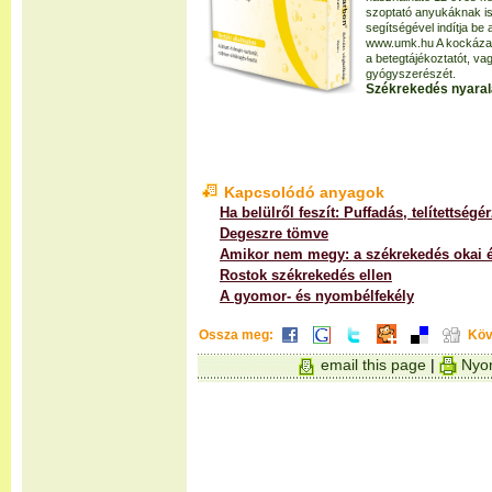
szoptató anyukáknak i
segítségével indítja be 
www.umk.hu A kockázato
a betegtájékoztatót, v
gyógyszerészét.
Székrekedés nyaralá
Kapcsolódó anyagok
Ha belülről feszít: Puffadás, telítettségé
Degeszre tömve
Amikor nem megy: a székrekedés okai é
Rostok székrekedés ellen
A gyomor- és nyombélfekély
Ossza meg:
Köv
email this page
|
Nyom