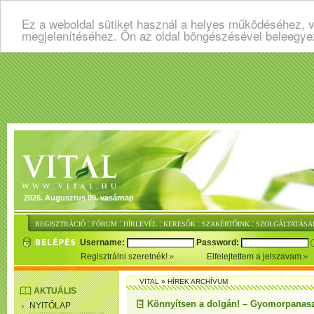
Ez a weboldal sütiket használ a helyes működéséhez, v
megjelenítéséhez. Ön az oldal böngészésével beleegye
2026. Augusztus 09. vasárnap
:
:
:
:
:
REGISZTRÁCIÓ
FÓRUM
HÍRLEVÉL
KERESŐK
SZAKÉRTŐINK
SZOLGÁLTATÁSA
Username:
Password:
Regisztrálni szeretnék!
Elfelejtettem a jelszavam
VITAL
»
HÍREK ARCHÍVUM
AKTUÁLIS
Könnyítsen a dolgán! – Gyomorpanasz
NYITÓLAP