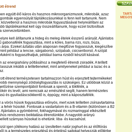
tt étrend
TART
ben együtt élő káros és hasznos mikroorganizmusok, mikrobák, azaz
MEGOS
gombák egyensúlyát táplálkozásunkkal is fenn kell tartanunk. Nem
t közvetlenül a hasznos mikrobák fogyasztásával helyreállítani az
bb táplálékainkat kell úgy összeállítanunk, hogy ezzel biztosítsuk
t a szervezetünkben.
lyre kell állítanunk a hideg és meleg ételek ésszerű arányát. Ajánlatos
ű gabonafélék fogyasztása, mint a köles, barna rizs, rozs, búza,
s árpa. Ezeket áztatás után alaposan megfőzve fogyasszuk, kiegészítve
mint például a lencse, sárgaborsó, szójabab, csicseriborsó. A szóját
ofuként is fogyaszthatjuk, például barna rizsből készült kásával.
 az energiahiány pótlásához a megfelelő étrendi zsiradék. A telített
álasszuk inkább a telítetleneket, mint amilyeneket például a lazac és a
az.
ott étrend természetesen tartalmazzon húst és erjesztett tejtermékeket
yobb mennyiségű zöldségfogyasztás is szükséges. Ez utóbbiak közül a
előzése szempontjából fontosak a spenót, a tökfélék, a
kér és levél, ami nemcsak az emésztést segíti, hanem természetes
tású és gyulladáscsökkentő is, éppúgy, mint a káposztafélék.
l a vörös húsok fogyasztása előnyös, mert ezek telítetlen zsírsavtartalma
a fehér húsoké. Fontosak a vastartalom és a B-vitamin (különösen a B2
s. Ajánlatos a gyömbérrel, fokhagymával és rozmaringgal elkészített
ahús rendszeres beiktatása étrendünkbe. A nagyobb arányú
ellett szárnyas húsokat is ehetünk: liba- és kacsahúst.
zül igen jótékony hatású az ízesítetlen natúr joghurt és az élőflórás
ékből is a természetes erjesztésű és érlelésű sajtokat helyezzük előtérbe