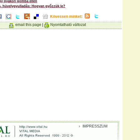
gy gyakori gomba ellen
s, hüvelygyulladás: Hogyan győzzük le?
Kövessen minket:
email this page
|
Nyomtatható változat
IMPRESSZUM