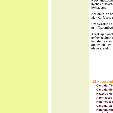
Nagy antioxidán
ilyenek a követ
fokhagyma.
A-vitamin- és bé
áfonyát, fekete 
Szervezetünk er
mint fűszernövé
A fenti ajánláso
gyógyításának e
táplálkozási szo
amelyben egyed
élelmiszerek.
Kapcsolód
Candida: Té
Candida-dié
Hasznos kis
A terhesség 
Különleges 
Candida: az
Kiderült, ho