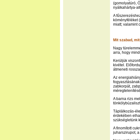
(gomolyatúró, Ó
nyálkahártya-al
A fűszerezéshez
köményféléket 
miatt; valamint 
Mit szabad, mi
Nagy türelemmel
arra, hogy min
Kerüljük viszon
kivétel. Előfor
átmeneti rossza
Az energiahiány
fogyasztásának 
zabkorpát, zabp
méregtelenítésé
A barna rizs mel
tönkölybúzaliszt
Táplálkozás-éle
érdekében elhag
szükségletünk k
A finomított cu
juharszirupot, a