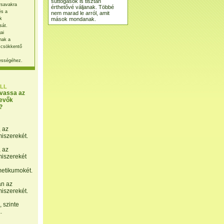
suttogások is tisztán
rsavakra
érthetővé váljanak. Többé
és a
nem marad le arról, amit
mások mondanak.
k
sát.
ai
nak a
 csökkentő
ességéhez.
LL
lvassa az
evők
?
, az
miszerekét.
, az
miszerekét
etikumokét.
án az
miszerekét.
 szinte
.