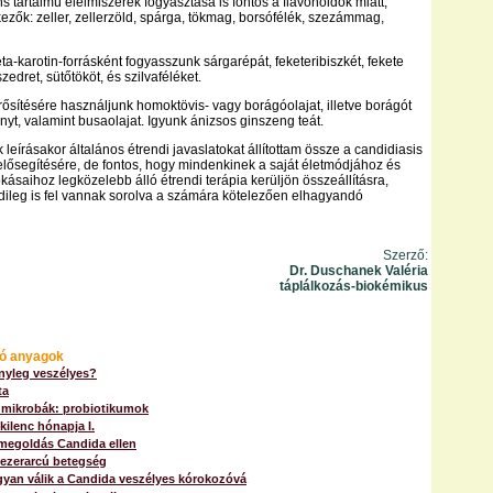
s tartalmú élelmiszerek fogyasztása is fontos a flavonoidok miatt,
kezők: zeller, zellerzöld, spárga, tökmag, borsófélék, szezámmag,
ta-karotin-forrásként fogyasszunk sárgarépát, feketeribiszkét, fekete
szedret, sütőtököt, és szilvaféléket.
ősítésére használjunk homoktövis- vagy borágóolajat, illetve borágót
nyt, valamint busaolajat. Igyunk ánizsos ginszeng teát.
k leírásakor általános étrendi javaslatokat állítottam össze a candidiasis
lősegítésére, de fontos, hogy mindenkinek a saját életmódjához és
kásaihoz legközelebb álló étrendi terápia kerüljön összeállításra,
ileg is fel vannak sorolva a számára kötelezően elhagyandó
Szerző:
Dr. Duschanek Valéria
táplálkozás-biokémikus
ó anyagok
nyleg veszélyes?
ta
 mikrobák: probiotikumok
kilenc hónapja I.
megoldás Candida ellen
 ezerarcú betegség
gyan válik a Candida veszélyes kórokozóvá