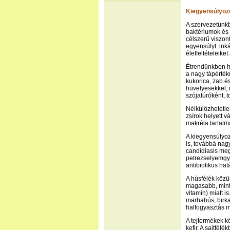
Kiegyensúlyozo
A szervezetünk
baktériumok és 
célszerű viszon
egyensúlyt: inká
életfeltételeike
Étrendünkben he
a nagy tápérték
kukorica, zab é
hüvelyesekkel, 
szójatúróként, t
Nélkülözhetetlen
zsírok helyett v
makréla tartalm
A kiegyensúlyoz
is, továbbá nag
candidiasis meg
petrezselyemgyö
antibiotikus ha
A húsfélék közü
magasabb, mint 
vitamin) miatt i
marhahús, birk
halfogyasztás m
A tejtermékek kö
kefir. A sajtfél