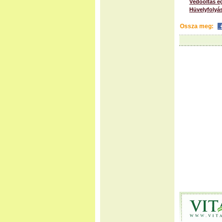
Védőoltás e
Hüvelyfolyá
Ossza meg: