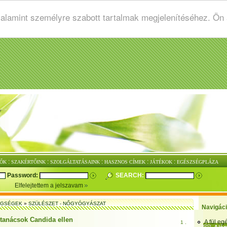
valamint személyre szabott tartalmak megjelenítéséhez. Ön
:
:
:
:
:
ŐK
SZAKÉRTŐINK
SZOLGÁLTATÁSAINK
HASZNOS CÍMEK
JÁTÉKOK
EGÉSZSÉGPLÁZA
Password:
SEARCH:
Elfelejtettem a jelszavam
EGSÉGEK
»
SZÜLÉSZET - NŐGYÓGYÁSZAT
Navigác
 tanácsok Candida ellen
A fül e
1 .