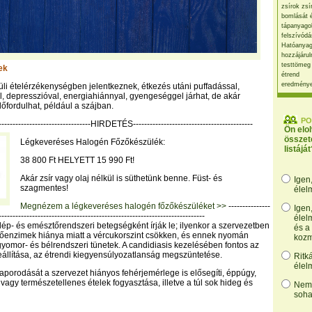
zsírok zsí
bomlását 
tápanyago
felszívódá
Hatóanyag
hozzájárul
testtömeg
ek
étrend
eredmény
üli ételérzékenységben jelentkeznek, étkezés utáni puffadással,
 depresszióval, energiahiánnyal, gyengeséggel járhat, de akár
lőfordulhat, például a szájban.
PO
----------------------------------HIRDETÉS-------------------------------------------
Ön elo
összet
Légkeveréses Halogén Főzőkészülék:
listáját
38 800 Ft HELYETT 15 990 Ft!
Akár zsír vagy olaj nélkül is süthetünk benne. Füst- és
Igen
szagmentes!
élel
Megnézem a légkeveréses halogén főzőkészüléket >>
---------------
Igen
--------------------------------------------------------------------------
élel
 lép- és emésztőrendszeri betegségként írják le; ilyenkor a szervezetben
és a
tőenzimek hiánya miatt a vércukorszint csökken, és ennek nyomán
kozm
yomor- és bélrendszeri tünetek. A candidiasis kezelésében fontos az
állítása, az étrendi kiegyensúlyozatlanság megszüntetése.
Ritk
élel
aporodását a szervezet hiányos fehérjemérlege is elősegíti, éppúgy,
s vagy természetellenes ételek fogyasztása, illetve a túl sok hideg és
Nem,
soha