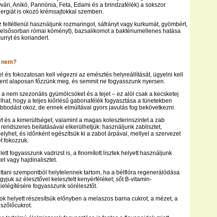
vári, Anikó, Pannónia, Feta, Edami és a brindzafélék) a sokszor
lergiát is okozó krémsajtokkal szemben.
 feltétlenül használjunk rozmaringot, sáfrányt vagy kurkumát, gyömbért,
(elsősorban római köményt), bazsalikomot a baktériumellenes hatása
curryt és koriandert.
t nem?
 és fokozatosan kell végezni az emésztés helyreállítását, ügyelni kell
dent alaposan főzzünk meg, és semmit ne fogyasszunk nyersen.
t a nem szezonális gyümölcsöket és a tejet – ez alól csak a kecsketej
dulhat, hogy a teljes kiőrlésű gabonafélék fogyasztása a tünetekben
bbodást okoz, de ennek elmúltával gyors javulás fog bekövetkezni.
t és a kimerültséget, valamint a magas koleszterinszintet a zab
rendszeres beitatásával elkerülhetjük: használjunk zablisztet,
elyhet, és időnként egészítsük ki a zabot árpával, mellyel a szervezet
t fokozzuk.
lett fogyasszunk vadrizst is, a finomított lisztek helyett használjunk
et vagy hajdinalisztet.
ttani szempontból helytelennek tartom, ha a bélflóra regenerálódása
yjuk az élesztővel kelesztett kenyérféléket; sőt B-vitamin-
ielégítésére fogyasszunk sörélesztőt.
krok helyett részesítsük előnyben a melaszos barna cukrot, a mézet, a
 szőlőcukrot.