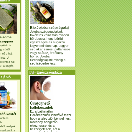
atunk
Bio Jojoba szépségolaj
Jojoba szépségolajunk
tökéletes választás minden
s-sörös
bőrtípusra, hogy bőröd
szappan
egészséges és sugárzó
legyen minden nap. Legyen
nyáink is
szó akár zsíros, pattanásos
gy sörtől
vagy száraz, érzékeny
 nő a haj,
bőrről, Jojoba
 lesz. A
Szépségolajunk mindig a
kkenti a haj
segítségedre lesz.
t, a korpát.
- Egészségpláza
ajánlatunk -
ajánló
Újratölthető
hallókészülék
Ez a Láthatatlan
ító koktél
Hallókészülék lehetővé teszi,
hogy a televíziót kényelmes,
osabb és
alacsony hangerőn
ebb
élvezhesse, és a
kből, melyek
beszélgetések, sőt a
 serkentik a