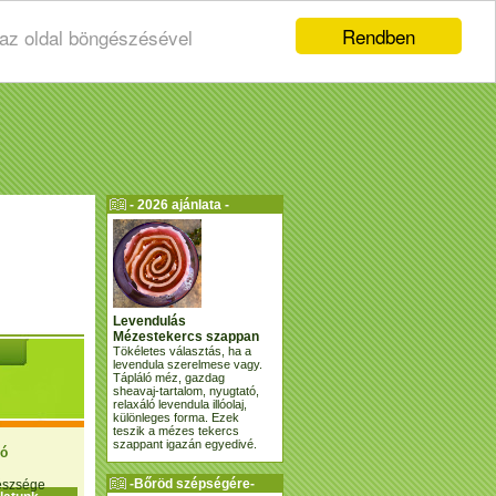
Rendben
 az oldal böngészésével
- 2026 ajánlata -
Levendulás
Mézestekercs szappan
Tökéletes választás, ha a
levendula szerelmese vagy.
Tápláló méz, gazdag
sheavaj-tartalom, nyugtató,
relaxáló levendula illóolaj,
különleges forma. Ezek
teszik a mézes tekercs
szappant igazán egyedivé.
ió
-Bőröd szépségére-
gészsége