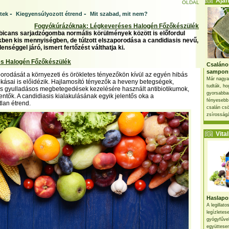
Ajánl
OLDAL
-
-
tek
Kiegyensúlyozott étrend
Mit szabad, mit nem?
Fogyókúrázóknak: Légkeveréses Halogén Főzőkészülék
bicans sarjadzógomba normális körülmények között is előfordul
ben kis mennyiségben, de túlzott elszaporodása a candidiasis nevű,
enséggel járó, ismert fertőzést válthatja ki.
s Halogén Főzőkészülék
Csaláno
sampon
rodását a környezeti és örökletes tényezőkön kívül az egyén hibás
Már nagya
okásai is előidézik. Hajlamosító tényezők a heveny betegségek,
tudták, ho
és gyulladásos megbetegedések kezelésére használt antibiotikumok,
gyorsabban
ntők. A candidiasis kialakulásának egyik jelentős oka a
fényesebb
lan étrend.
csalán csö
zsírosságá
Vital 
Haslapos
A legillat
legízletes
gyógyfűve
együttesen