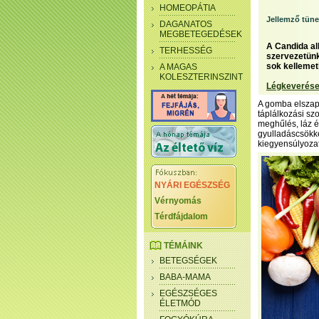
HOMEOPÁTIA
Jellemző tüne
DAGANATOS
MEGBETEGEDÉSEK
A Candida al
TERHESSÉG
szervezetünk
sok kellemetl
A MAGAS
KOLESZTERINSZINT
Légkeverése
A gomba elszapo
táplálkozási sz
meghűlés, láz 
gyulladáscsökke
kiegyensúlyozat
NYÁRI EGÉSZSÉG
Vérnyomás
Térdfájdalom
TÉMÁINK
BETEGSÉGEK
BABA-MAMA
EGÉSZSÉGES
ÉLETMÓD