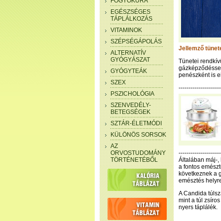
FOGYÓKÚRA
EGÉSZSÉGES
TÁPLÁLKOZÁS
VITAMINOK
SZÉPSÉGÁPOLÁS
Jellemző tünet
ALTERNATÍV
GYÓGYÁSZAT
Tünetei rendkív
gázképződéssel,
GYÓGYTEÁK
penészként is e
SZEX
--------------------
PSZICHOLÓGIA
SZENVEDÉLY-
BETEGSÉGEK
SZTÁR-ÉLETMÓDI
KÜLÖNÖS SORSOK
AZ
ORVOSTUDOMÁNY
---------------------
TÖRTÉNETÉBŐL
Általában máj-,
a fontos emész
következnek a g
emésztés helyre
A Candida túlsz
mint a túl zsíro
nyers táplálék.