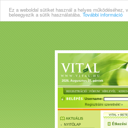
Ez a weboldal sütiket használ a helyes működéséhez, 
beleegyezik a sütik használatába.
További információ
2026. Augusztus 07. péntek
:
:
:
REGISZTRÁCIÓ
FÓRUM
HÍRLEVÉL
KERES
Username:
Regisztrálni szeretnék!
VITAL
»
BET
AKTUÁLIS
Étkezési
NYITÓLAP