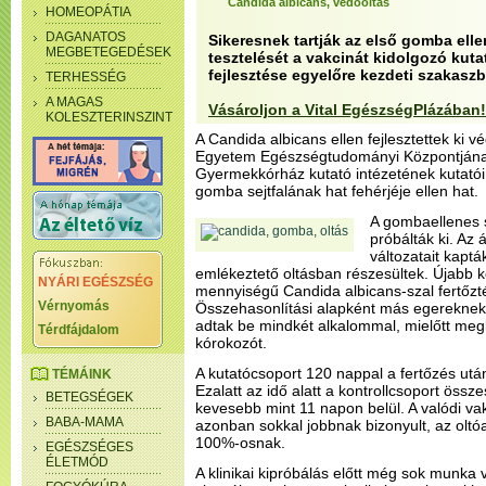
Candida albicans, védőoltás
HOMEOPÁTIA
DAGANATOS
Sikeresnek tartják az első gomba elle
MEGBETEGEDÉSEK
tesztelését a vakcinát kidolgozó kuta
fejlesztése egyelőre kezdeti szakaszb
TERHESSÉG
A MAGAS
Vásároljon a Vital EgészségPlázában!
KOLESZTERINSZINT
A Candida albicans ellen fejlesztettek ki v
Egyetem Egészségtudományi Központjána
Gyermekkórház kutató intézetének kutatói
gomba sejtfalának hat fehérjéje ellen hat.
A gombaellenes 
próbálták ki. Az 
változatait kaptá
emlékeztető oltásban részesültek. Újabb k
NYÁRI EGÉSZSÉG
mennyiségű Candida albicans-szal fertőzt
Vérnyomás
Összehasonlítási alapként más egereknek 
adtak be mindkét alkalommal, mielőtt meg
Térdfájdalom
kórokozót.
A kutatócsoport 120 nappal a fertőzés utá
TÉMÁINK
Ezalatt az idő alatt a kontrollcsoport össze
BETEGSÉGEK
kevesebb mint 11 napon belül. A valódi vakc
BABA-MAMA
azonban sokkal jobbnak bizonyult, az oltó
100%-osnak.
EGÉSZSÉGES
ÉLETMÓD
A klinikai kipróbálás előtt még sok munka 