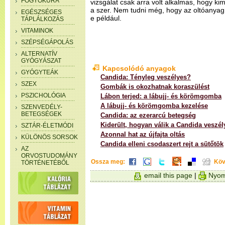
FOGYÓKÚRA
vizsgálat csak arra volt alkalmas, hogy k
a szer. Nem tudni még, hogy az oltóanyag
EGÉSZSÉGES
e például.
TÁPLÁLKOZÁS
VITAMINOK
SZÉPSÉGÁPOLÁS
ALTERNATÍV
GYÓGYÁSZAT
Kapcsolódó anyagok
GYÓGYTEÁK
Candida: Tényleg veszélyes?
SZEX
Gombák is okozhatnak koraszülést
PSZICHOLÓGIA
Lábon terjed: a lábujj- és körömgomba
A lábujj- és körömgomba kezelése
SZENVEDÉLY-
BETEGSÉGEK
Candida: az ezerarcú betegség
Kiderült, hogyan válik a Candida veszé
SZTÁR-ÉLETMÓDI
Azonnal hat az újfajta oltás
KÜLÖNÖS SORSOK
Candida elleni csodaszert rejt a sütőtök
AZ
ORVOSTUDOMÁNY
Ossza meg:
Köv
TÖRTÉNETÉBŐL
email this page
|
Nyom