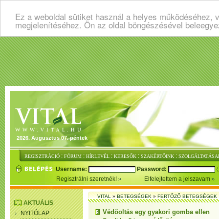
Ez a weboldal sütiket használ a helyes működéséhez, v
megjelenítéséhez. Ön az oldal böngészésével beleegye
2026. Augusztus 07. péntek
:
:
:
:
:
REGISZTRÁCIÓ
FÓRUM
HÍRLEVÉL
KERESŐK
SZAKÉRTŐINK
SZOLGÁLTATÁSA
Username:
Password:
Regisztrálni szeretnék!
Elfelejtettem a jelszavam
VITAL
»
BETEGSÉGEK
»
FERTŐZŐ BETEGSÉGEK
AKTUÁLIS
Védőoltás egy gyakori gomba ellen
NYITÓLAP