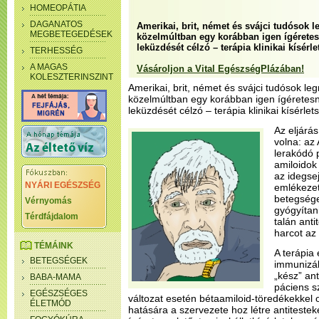
HOMEOPÁTIA
DAGANATOS
Amerikai, brit, német és svájci tudósok 
MEGBETEGEDÉSEK
közelmúltban egy korábban igen ígéretes
leküzdését célzó – terápia klinikai kísérl
TERHESSÉG
A MAGAS
Vásároljon a Vital EgészségPlázában!
KOLESZTERINSZINT
Amerikai, brit, német és svájci tudósok l
közelmúltban egy korábban igen ígéretesn
leküzdését célzó – terápia klinikai kísérlet
Az eljárás
volna: az
lerakódó 
amiloidok
az idegse
NYÁRI EGÉSZSÉG
emlékezet
betegsége
Vérnyomás
gyógyítan
Térdfájdalom
talán anti
harcot az 
TÉMÁINK
A terápia
BETEGSÉGEK
immunizál
„kész” ant
BABA-MAMA
páciens s
EGÉSZSÉGES
változat esetén bétaamiloid-töredékekkel 
ÉLETMÓD
hatására a szervezete hoz létre antitestek