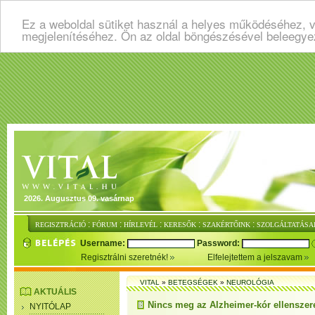
Ez a weboldal sütiket használ a helyes működéséhez, v
megjelenítéséhez. Ön az oldal böngészésével beleegye
2026. Augusztus 09. vasárnap
:
:
:
:
:
REGISZTRÁCIÓ
FÓRUM
HÍRLEVÉL
KERESŐK
SZAKÉRTŐINK
SZOLGÁLTATÁSA
Username:
Password:
Regisztrálni szeretnék!
Elfelejtettem a jelszavam
VITAL
»
BETEGSÉGEK
»
NEUROLÓGIA
AKTUÁLIS
Nincs meg az Alzheimer-kór ellenszer
NYITÓLAP