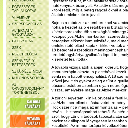
FOGYÓKÚRA
ígéretesnek tűnt, mivel állatkísérletek so
hatékonynak bizonyult. Az aktív oltás megó
EGÉSZSÉGES
kitörésétől, míg a beteg rágcsálóknál a pl
TÁPLÁLKOZÁS
állatok emlékezete is javult.
VITAMINOK
Sajnos a módszer az embereknél valamiért
SZÉPSÉGÁPOLÁS
noha a kezdet az ő esetükben is biztató v
ALTERNATÍV
kísérletsorozatba több országból mintegy
GYÓGYÁSZAT
középsúlyos Alzheimer-kórban szenvedő p
betegeket először immunizálták, majd megfe
GYÓGYTEÁK
emlékeztető oltást kaptak. Ekkor vettek a k
SZEX
18 betegnél aszeptikus meningoencephalit
PSZICHOLÓGIA
eredetű agyhártyagyulladás lépett fel, me
kísérletet leállították.
SZENVEDÉLY-
BETEGSÉGEK
A további vizsgálatok alapján kiderült, ho
SZTÁR-ÉLETMÓDI
immunterápia okozta, a placebóval kezelt 
senki nem kapott encephalitist. A 18 szemé
KÜLÖNÖS SORSOK
idővel javult és gyakorlatilag eltűnt a gyu
AZ
páciens estében azonban olyan neurológi
ORVOSTUDOMÁNY
vissza, amelyekre maga az Alzheimer-kór
TÖRTÉNETÉBŐL
A zürichi egyetemi klinika orvosai a fenti 
az Alzheimer elleni oltásba vetett reményt
Hock szerint a maga az immunizálás – pél
révén – biztonságosabbá tehető. Szintén a
szól, hogy zürichi tudósok tapasztalatai szer
páciensek állapota lényegesen lassabban r
kezelteké. Az immunterápia következtében