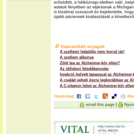
erősödött, a hétköznapi életben való „helyt
adatok fényében az eljárásnak a Michigan
is bizalmat szavazott és bejelentette, ho
újabb páciensek kiválasztását a következő
Kapcsolódó anyagok
A szellemi leépülés nem korral jár!
A szellem alkonya
Zöld tea az Alzheimer-kór ellen?
Az időskori feledékenység
Injekció helyett tapasszal az Alzheimer-
A család veheti észre legkorábban az A
A C-vitamin lehet az Alzheimer-kór elle
Ossza meg:
Köv
email this page
|
Nyom