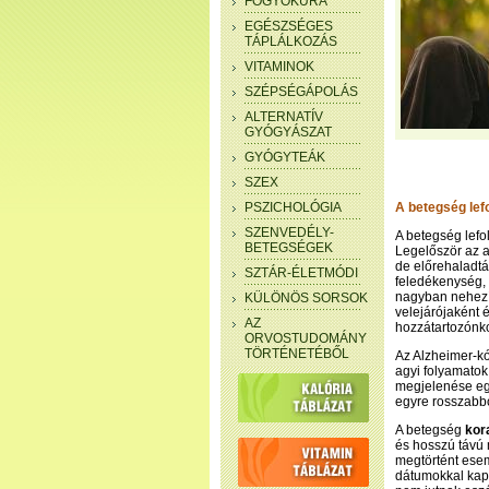
FOGYÓKÚRA
EGÉSZSÉGES
TÁPLÁLKOZÁS
VITAMINOK
SZÉPSÉGÁPOLÁS
ALTERNATÍV
GYÓGYÁSZAT
GYÓGYTEÁK
SZEX
PSZICHOLÓGIA
A betegség lef
SZENVEDÉLY-
A betegség lefol
BETEGSÉGEK
Legelőször az ag
de előrehaladtáv
SZTÁR-ÉLETMÓDI
feledékenység, 
nagyban nehezít
KÜLÖNÖS SORSOK
velejárójaként 
AZ
hozzátartozónkon
ORVOSTUDOMÁNY
TÖRTÉNETÉBŐL
Az Alzheimer-kó
agyi folyamatok
megjelenése eg
egyre rosszabb
A betegség
kor
és hosszú távú 
megtörtént ese
dátumokkal kap