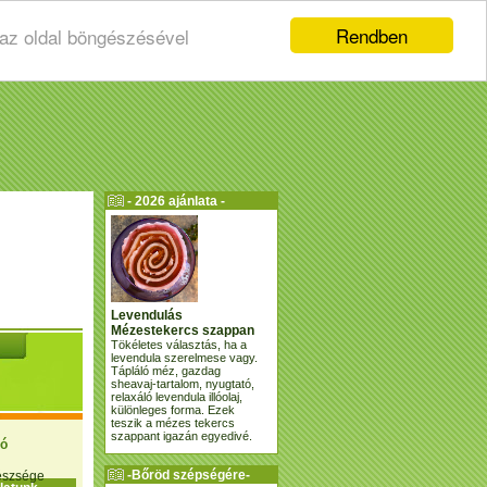
Rendben
 az oldal böngészésével
- 2026 ajánlata -
Levendulás
Mézestekercs szappan
Tökéletes választás, ha a
levendula szerelmese vagy.
Tápláló méz, gazdag
sheavaj-tartalom, nyugtató,
relaxáló levendula illóolaj,
különleges forma. Ezek
teszik a mézes tekercs
szappant igazán egyedivé.
ió
-Bőröd szépségére-
gészsége