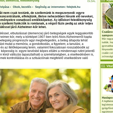
Ajánl
kór, demencia, feledékenység
OLDAL
-
-
folyása
Okok, kezelés
Segítség az interneten: felejtek.hu
át nem csak testünk, de szellemünk is megszenvedi: egyre
oncentrálunk, elfelejtünk, illetve nehezebben hívunk elő neveket,
seményekre vonatkozó emlékképeket. Az időskori feledékenység
 szellemi funkciók is romlanak, a végső fázis pedig az akár teljes
üléssel járó Alzheimer-kór lehet.
Csaláno
üléssel, elbutulással (demencia) járó betegségek egyik leggyakoribb
sampon
zheimer-kór, mely a kórképet 1907-ben leíró Alois Alzheimerről kapta
Már nagya
betegség progresszív agyi megbetegedés, a beteg állapota tehát
tudták, ho
ást mutat a memória, a gondolkodás, a figyelem; a tanulási, a
gyorsabban
s az ítélőképesség terén, valamint fokozatosan rosszabbodik az
fényesebb
ó képesség is: egyre kevésbé képes ellátni a mindennapi rutint jelentő
csalán csö
en kívül változás tapasztalható a személyiségben, a viselkedésben is,
zsírosságá
lmek kontrollálása és a szituációnak megfelelő viselkedésre való
.
Vital 
Haslapos
A legillat
legízletes
gyógyfűve
együttesen