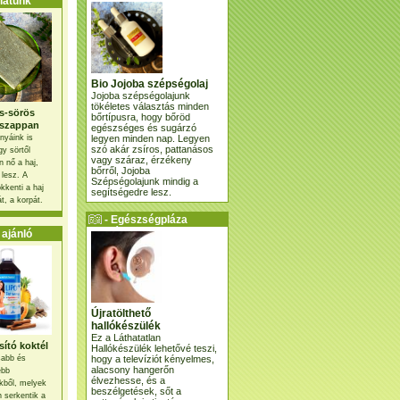
atunk
Bio Jojoba szépségolaj
Jojoba szépségolajunk
tökéletes választás minden
s-sörös
bőrtípusra, hogy bőröd
szappan
egészséges és sugárzó
legyen minden nap. Legyen
nyáink is
szó akár zsíros, pattanásos
gy sörtől
vagy száraz, érzékeny
 nő a haj,
bőrről, Jojoba
 lesz. A
Szépségolajunk mindig a
kkenti a haj
segítségedre lesz.
t, a korpát.
- Egészségpláza
ajánlatunk -
ajánló
Újratölthető
hallókészülék
Ez a Láthatatlan
ító koktél
Hallókészülék lehetővé teszi,
hogy a televíziót kényelmes,
osabb és
alacsony hangerőn
ebb
élvezhesse, és a
kből, melyek
beszélgetések, sőt a
 serkentik a