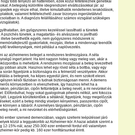
 hogy több tényező áll hátterében, ezek közül feltételeznek genetikai
kokat. A betegség különféle idegrendszeri elváltozásokkal jár: az
gsejtek egy része elhal, illetve kimutathatók rendellenes lerakódások,
 plakkok, valamint feltételezhető zavar bizonyos ingerületátvivő
solatban is. A diagnózis felállításához számos vizsgálat szükséges
-vizsgálatok).
yíthatatlan, ám gyógyszeres kezeléssel lassítható a tünetek
A pszichés tünetek, a magatartás- és alvászavar is javítható
illetve bevethetők egyéb, nem gyógyszeres módszerek is:
 memóriafejlesztő gyakorlatok, mozgás, illetve a mindennapi teendők
yítő tevékenységek, mint például a naplóvezetés.
ni az alzheimeres beteget a rendszeres testmozgásra. A séta
iségű ingert jelent. Ha kint nagyon hideg vagy meleg van, akár a
óközpontba is mehetünk. A rendszeres mozgással a beteg levezetheti
 így jobban alszik. Hasznos lehet egy rövid séta a boltba, vagy egy
ta során figyeljünk a biztonságra és a felmerülő veszélyekre. Akkor
étálás a betegnek, ha képes egyedül járni, és nem szokott elesni.
gészen késői fázisban is tudnak biztonságosan menni. A demens
erős környezetben is elveszhetnek, így hasznos lehet ha a
akon, pénztárcán, cipőn feltüntetjük a beteg nevét, a mi nevünket és
t. Előfordulhat, hogy sokat gyalogolnak pihenés nélkül, ami fokozza
lyét. Legyünk körültekintőek a sétáknál, figyeljünk, hogy megelőzzük
éseket, ezért a beteg mindig viseljen kényelmes, passzentos cipőt,
e könnyen a lábáról. A személyes tárgyakon, pénztárcán, cipőn
 beteg nevét, a mi nevünket és elérhetőségünket.
llió ember szenved demenciában, vagyis szellemi leépüléssel járó
lyek közül a leggyakoribb az Alzheimer-kór. A hazai adatok szerint a
g 12-15%-nál, azaz 250-300 ezer embernél fordul elő valamilyen
zheimer-kór pedig kb. 160 ezer honfitársunkat érinti.