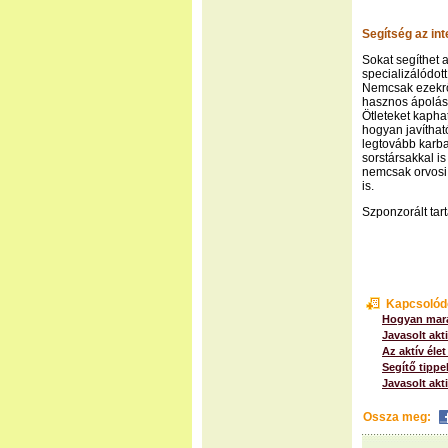
Segítség az int
Sokat segíthet 
specializálódot
Nemcsak ezekrő
hasznos ápolási
Ötleteket kaph
hogyan javíthat
legtovább karban
sorstársakkal is
nemcsak orvosi,
is.
Szponzorált tar
Kapcsolód
Hogyan mara
Javasolt akt
Az aktív élet
Segítő tipp
Javasolt akt
Ossza meg: