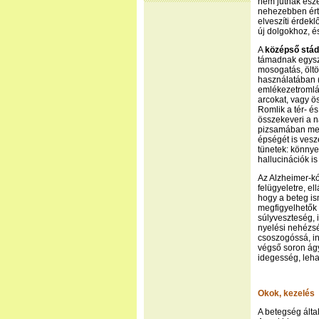
nem jutnak eszé
nehezebben ért 
elveszíti érdek
új dolgokhoz, é
A
középső stá
támadnak egysze
mosogatás, öltö
használatában (
emlékezetromlás
arcokat, vagy ö
Romlik a tér- é
összekeveri a n
pizsamában megy
épségét is veszé
tünetek: könnye
hallucinációk is
Az Alzheimer-k
felügyeletre, el
hogy a beteg is
megfigyelhetők „t
súlyveszteség, i
nyelési nehézsé
csoszogóssá, in
végső soron ágy
idegesség, leha
Okok, kezelés
A betegség álta