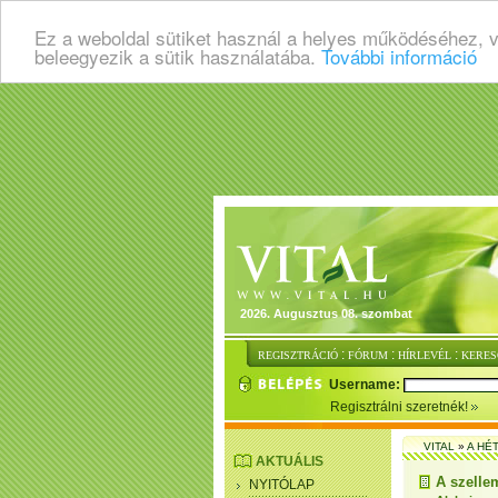
Ez a weboldal sütiket használ a helyes működéséhez, 
beleegyezik a sütik használatába.
További információ
2026. Augusztus 08. szombat
:
:
:
REGISZTRÁCIÓ
FÓRUM
HÍRLEVÉL
KERES
Username:
Regisztrálni szeretnék!
VITAL
»
A HÉ
AKTUÁLIS
A szelle
NYITÓLAP