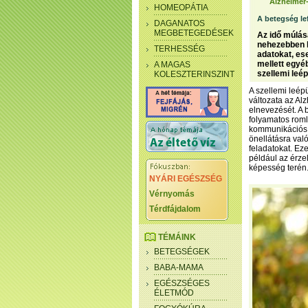
Alzheimer-
HOMEOPÁTIA
A betegség le
DAGANATOS
MEGBETEGEDÉSEK
Az idő múlás
nehezebben k
TERHESSÉG
adatokat, e
mellett egyéb
A MAGAS
szellemi leép
KOLESZTERINSZINT
A szellemi leép
változata az Al
elnevezését. A 
folyamatos roml
kommunikációs é
önellátásra val
feladatokat. Ez
például az érze
képesség terén
NYÁRI EGÉSZSÉG
Vérnyomás
Térdfájdalom
TÉMÁINK
BETEGSÉGEK
BABA-MAMA
EGÉSZSÉGES
ÉLETMÓD