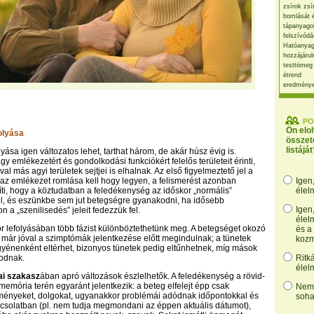
zsírok zsí
bomlását 
tápanyago
felszívódá
Hatóanyag
hozzájárul
testtömeg
étrend
eredmény
PO
Ön elo
olyása
összet
listáját
yása igen változatos lehet, tarthat három, de akár húsz évig is.
y emlékezetért és gondolkodási funkciókért felelős területeit érinti,
al más agyi területek sejtjei is elhalnak. Az első figyelmeztető jel a
az emlékezet romlása kell hogy legyen, a felismerést azonban
Igen
i, hogy a köztudatban a feledékenység az időskor „normális”
élel
él, és eszünkbe sem jut betegségre gyanakodni, ha idősebb
Igen
 a „szenilisedés” jeleit fedezzük fel.
élel
r lefolyásában több fázist különböztethetünk meg. A betegséget okozó
és a
 már jóval a szimptómák jelentkezése előtt megindulnak; a tünetek
kozm
yénenként eltérhet, bizonyos tünetek pedig eltűnhetnek, míg mások
odnak.
Ritk
élel
ai szakasz
ában apró változások észlelhetők. A feledékenység a rövid-
memória terén egyaránt jelentkezik: a beteg elfelejt épp csak
Nem,
ményeket, dolgokat, ugyanakkor problémái adódnak időpontokkal és
soha
csolatban (pl. nem tudja megmondani az éppen aktuális dátumot),