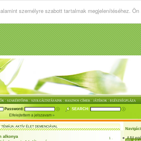
valamint személyre szabott tartalmak megjelenítéséhez. Ön
:
:
:
:
:
ŐK
SZAKÉRTŐINK
SZOLGÁLTATÁSAINK
HASZNOS CÍMEK
JÁTÉKOK
EGÉSZSÉGPLÁZA
Password:
SEARCH:
Elfelejtettem a jelszavam
T TÉMÁJA: AKTÍV ÉLET DEMENCIÁVAL
Navigác
m alkonya
A fül e
1 .