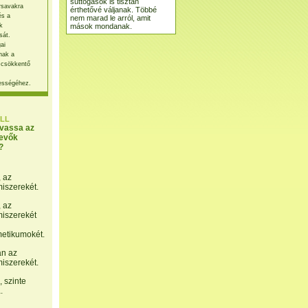
suttogások is tisztán
rsavakra
érthetővé váljanak. Többé
és a
nem marad le arról, amit
mások mondanak.
k
sát.
ai
nak a
 csökkentő
ességéhez.
LL
lvassa az
evők
?
, az
miszerekét.
, az
miszerekét
etikumokét.
án az
miszerekét.
 szinte
.