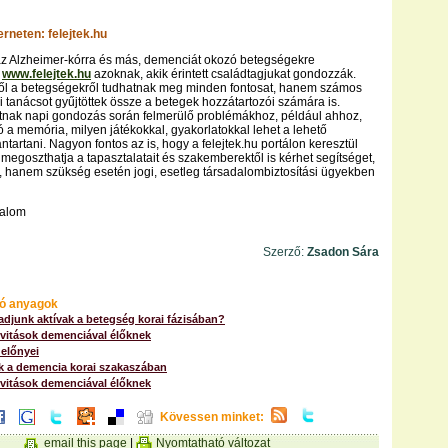
erneten: felejtek.hu
az Alzheimer-kórra és más, demenciát okozó betegségekre
t
www.felejtek.hu
azoknak, akik érintett családtagjukat gondozzák.
l a betegségekről tudhatnak meg minden fontosat, hanem számos
 tanácsot gyűjtöttek össze a betegek hozzátartozói számára is.
atnak napi gondozás során felmerülő problémákhoz, például ahhoz,
ó a memória, milyen játékokkal, gyakorlatokkal lehet a lehető
tartani. Nagyon fontos az is, hogy a felejtek.hu portálon keresztül
 megoszthatja a tapasztalatait és szakemberektől is kérhet segítséget,
 hanem szükség esetén jogi, esetleg társadalombiztosítási ügyekben
talom
Szerző:
Zsadon Sára
ó anyagok
djunk aktívak a betegség korai fázisában?
ivitások demenciával élőknek
 előnyei
ek a demencia korai szakaszában
ivitások demenciával élőknek
Kövessen minket:
email this page
|
Nyomtatható változat