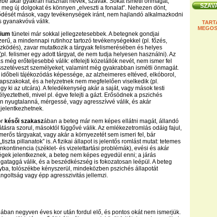
be akár gyakran használt nevek, szavak. Sokat ismétli önmagát,
meg új dolgokat és könnyen „elveszti a fonalat”. Nehezen dönt,
lődését mások, vagy tevékenységek iránt, nem hajlandó alkalmazkodni
s gyanakvóvá válik.
TART
MEGOS
dium
tünetei már sokkal jellegzetesebbek. A betegnek gondjai
rű, a mindennapi rutinhoz tartozó tevékenységekkel (pl. főzés,
zködés), zavar mutatkozik a tárgyak felismerésében és helyes
pl. felismer egy adott tárgyat, de nem tudja helyesen használni). Az
 még erőteljesebbé válik: elfelejti közelállók nevét, nem ismer fel
sszetéveszt személyeket; valamint még gyakrabban ismétli önmagát.
s időbeli tájékozódás képessége, az alzheimeres eltéved, elkóborol,
apszakokat, és a helyzetnek nem megfelelően viselkedik (pl.
 ki az utcára). A feledékenység akár a saját, vagy mások testi
lyeztetheti, mivel pl. égve felejti a gázt. Erősödnek a pszichés
n nyugtalanná, mérgessé, vagy agresszívvé válik, és akár
 jelentkezhetnek.
ór
késői szakasz
ában a beteg már nem képes ellátni magát, állandó
látásra szorul, másoktól függővé válik. Az emlékezetromlás odáig fajul,
merős tárgyakat, vagy akár a környezetét sem ismeri fel, bár
iszta pillanatok” is. A fizikai állapot is jelentős romlást mutat: tetemes
nkontinencia (széklet- és vizelettartási problémák), evési és akár
gek jelentkeznek, a beteg nem képes egyedül enni; a járás
gataggá válik, és a beszédkészség is fokozatosan leépül. A beteg
ba, tolószékbe kényszerül, mindeközben pszichés állapotát
ngoltság vagy épp agresszivitás jellemzi.
lában negyven éves kor után fordul elő, és pontos okát nem ismerjük.