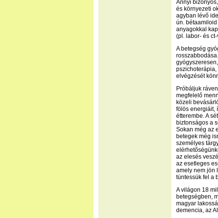
Annyi bizonyos,
és környezeti o
agyban lévő ide
ún. bétaamiloid
anyagokkal kapc
(pl. labor- és ct
A betegség gyóg
rosszabbodása. 
gyógyszeresen, 
pszichoterápia,
elvégzését könn
Próbáljuk ráven
megfelelő menny
közeli bevásárl
fölös energiáit,
étterembe. A sé
biztonságos a s
Sokan még az e
betegek még ism
személyes tárgy
elérhetőségünke
az elesés veszé
az esetleges es
amely nem jön l
tüntessük fel a
A világon 18 mi
betegségben, me
magyar lakossá
demencia, az Al