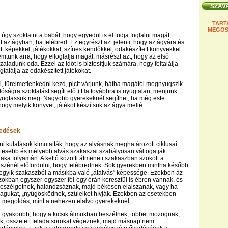
TART
MEGOS
úgy szoktatni a babát, hogy egyedül is el tudja foglalni magát,
t az ágyban, ha felébred. Ez egyrészt azt jelenti, hogy az ágyára és
tt képekkel, játékokkal, színes kendőkkel, odakészített könyvekkel
emtünk arra, hogy elfoglalja magát, másrészt azt, hogy az első
aladunk oda. Ezzel az időt is biztosítjuk számára, hogy feltalálja
találja az odakészített játékokat.
 türelmetlenkedni kezd, picit várjunk, hátha magától megnyugszik.
lóságra szoktatást segíti elő.) Ha továbbra is nyugtalan, menjünk
yugtassuk meg. Nagyobb gyerekeknél segíthet, ha még este
ogy melyik könyvet, játékot készítsük az ágya mellé.
redések
ni kutatások kimutatták, hogy az alvásnak meghatározott ciklusai
etesebb és mélyebb alvás szakaszai szabályosan váltogatják
aka folyamán. A kettő közötti átmeneti szakaszban szokott a
szénél előfordulni, hogy felébrednek. Sok gyerekben mintha később
 egyik szakaszból a másikba való „átalvás” képessége. Ezekben az
zokban egyszer-egyszer fél-egy órán keresztül is ébren vannak, és
eszélgetnek, halandzsáznak, majd békésen elalszanak, vagy ha
agukat, „nyűgösködnek, szüleiket hívják. Ezekben az esetekben
 megoldás, mint a nehezen elalvó gyerekeknél.
gyakoribb, hogy a kicsik álmukban beszélnek, többet mozognak,
ek, összetett feladatsorokat végeznek, majd másnap nem