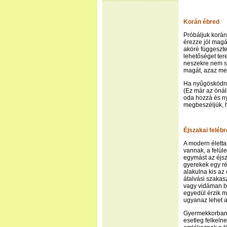
Korán ébred
Próbáljuk korán 
érezze jól magá
aköré függeszte
lehetőséget ter
neszekre nem sz
magát, azaz meg
Ha nyűgösködni,
(Ez már az önál
oda hozzá és n
megbeszéljük, h
Éjszakai feléb
A modern életta
vannak, a felül
egymást az éjsz
gyerekek egy ré
alakulna kis az
átalvási szakas
vagy vidáman b
egyedül érzik m
ugyanaz lehet a
Gyermekkorban 
esetleg felkeln