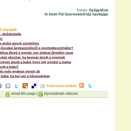
Forrás:
Gyógyhírek
/A Heim Pál Gyermekkórház havilapja/
ó anyagok
, alváskutatás
t!
ív alvási apnoé szindróma
éjszakai ágybavizelésről a gyermekpszichiáter?
ikítva ébred a gyerek: egy drámai ébredési zavar
okat okozhat, ha keveset alszik a gyermek
 hogyan alszik a baba, hogy mit gondol a mama
szik a baba?
és evés gyakran együtt jár
a baba, ha baj van a házasságban
Kövessen minket:
email this page
|
Nyomtatható változat