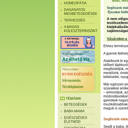
alvás, fel
HOMEOPÁTIA
Segítsünk ela
DAGANATOS
Éjszakai felé
MEGBETEGEDÉSEK
A nem elégs
TERHESSÉG
testi/szelle
A MAGAS
kialakulásáb
KOLESZTERINSZINT
sajátosságai
Vásároljon a
Ehhez természet
A gyerek fekhel
Alakítsunk ki e
időbeli tájékoz
megfürdetjük, m
mesélünk, énekl
NYÁRI EGÉSZSÉG
békésebb, nyug
Vérnyomás
Már egészen pic
Térdfájdalom
szavakkal amik
– elmondjuk, az
módosításokkal,
TÉMÁINK
gyerekek nagyon
muzikálisabbak,
BETEGSÉGEK
maguk is szeretn
BABA-MAMA
EGÉSZSÉGES
Segítsünk elal
ÉLETMÓD
Segíti a baba, i