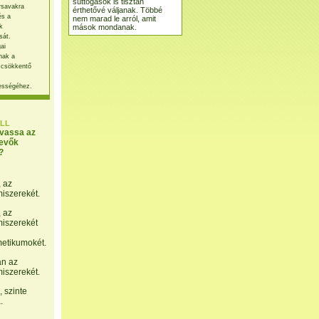
suttogások is tisztán
rsavakra
érthetővé váljanak. Többé
és a
nem marad le arról, amit
mások mondanak.
k
sát.
ai
nak a
 csökkentő
ességéhez.
LL
lvassa az
evők
?
, az
miszerekét.
, az
miszerekét
etikumokét.
án az
miszerekét.
 szinte
.