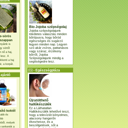
atunk
Bio Jojoba szépségolaj
Jojoba szépségolajunk
tökéletes választás minden
s-sörös
bőrtípusra, hogy bőröd
szappan
egészséges és sugárzó
legyen minden nap. Legyen
nyáink is
szó akár zsíros, pattanásos
gy sörtől
vagy száraz, érzékeny
 nő a haj,
bőrről, Jojoba
 lesz. A
Szépségolajunk mindig a
kkenti a haj
segítségedre lesz.
t, a korpát.
- Egészségpláza
ajánlatunk -
ajánló
Újratölthető
hallókészülék
Ez a Láthatatlan
ító koktél
Hallókészülék lehetővé teszi,
hogy a televíziót kényelmes,
osabb és
alacsony hangerőn
ebb
élvezhesse, és a
kből, melyek
beszélgetések, sőt a
 serkentik a