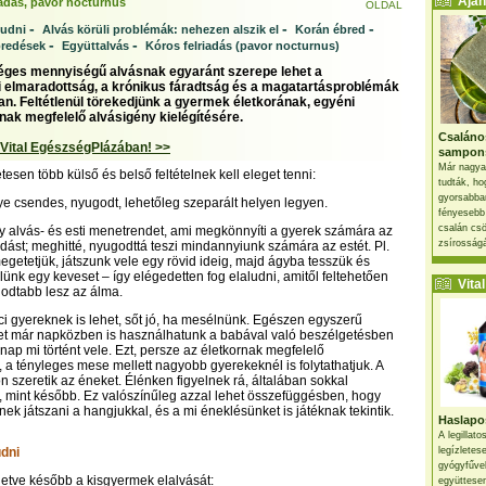
Ajánl
riadás, pavor nocturnus
OLDAL
-
-
-
ludni
Alvás körüli problémák: nehezen alszik el
Korán ébred
-
-
bredések
Együttalvás
Kóros felriadás (pavor nocturnus)
éges mennyiségű alvásnak egyaránt szerepe lehet a
mi elmaradottság, a krónikus fáradtság és a magatartásproblémák
an. Feltétlenül törekedjünk a gyermek életkorának, egyéni
nak megfelelő alvásigény kielégítésére.
Csaláno
 Vital EgészségPlázában! >>
sampon
Már nagya
esen több külső és belső feltételnek kell eleget tenni:
tudták, ho
gyorsabban
ye csendes, nyugodt, lehetőleg szeparált helyen legyen.
fényesebb
csalán csö
gy alvás- és esti menetrendet, ami megkönnyíti a gyerek számára az
zsírosságá
ódást; meghitté, nyugodttá teszi mindannyiunk számára az estét. Pl.
egetetjük, játszunk vele egy rövid ideig, majd ágyba tesszük és
ünk egy keveset – így elégedetten fog elaludni, amitől feltehetően
Vital 
odtabb lesz az álma.
i gyereknek is lehet, sőt jó, ha mesélnünk. Egészen egyszerű
et már napközben is használhatunk a babával való beszélgetésben
nap mi történt vele. Ezt, persze az életkornak megfelelő
 a tényleges mese mellett nagyobb gyerekeknél is folytathatjuk. A
 szeretik az éneket. Élénken figyelnek rá, általában sokkal
 mint később. Ez valószínűleg azzal lehet összefüggésben, hogy
ek játszani a hangjukkal, és a mi éneklésünket is játéknak tekintik.
Haslapos
A legillat
udni
legízletes
gyógyfűve
lletve később a kisgyermek elalvását:
együttesen