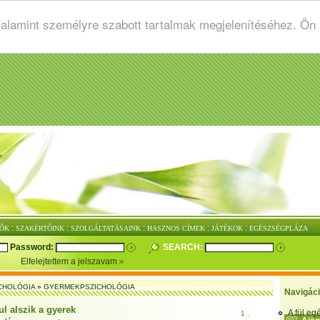
valamint személyre szabott tartalmak megjelenítéséhez. Ön
:
:
:
:
:
ŐK
SZAKÉRTŐINK
SZOLGÁLTATÁSAINK
HASZNOS CÍMEK
JÁTÉKOK
EGÉSZSÉGPLÁZA
Password:
SEARCH:
Elfelejtettem a jelszavam
CHOLÓGIA
»
GYERMEKPSZICHOLÓGIA
Navigác
ul alszik a gyerek
A fül e
1 .