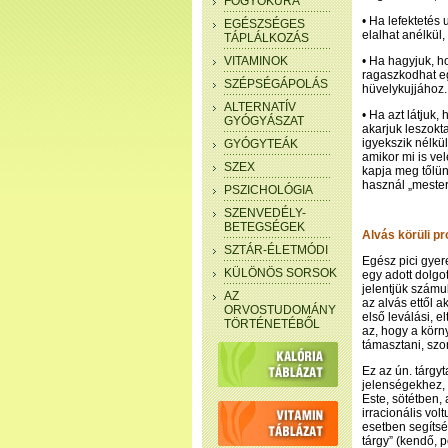
FOGYÓKÚRA
• Ha lefektetés
EGÉSZSÉGES
elalhat anélkül
TÁPLÁLKOZÁS
VITAMINOK
• Ha hagyjuk, h
ragaszkodhat e
SZÉPSÉGÁPOLÁS
hüvelykujjához.
ALTERNATÍV
• Ha azt látjuk,
GYÓGYÁSZAT
akarjuk leszokta
igyekszik nélkü
GYÓGYTEÁK
amikor mi is vel
SZEX
kapja meg tőlün
használ „mester
PSZICHOLÓGIA
SZENVEDÉLY-
BETEGSÉGEK
Alvás körüli p
SZTÁR-ÉLETMÓDI
Egész pici gyer
KÜLÖNÖS SORSOK
egy adott dolgot
jelentjük számu
AZ
az alvás ettől a
ORVOSTUDOMÁNY
első leválási, e
TÖRTÉNETÉBŐL
az, hogy a kör
támasztani, szo
Ez az ún. tárgy
jelenségekhez, íg
Este, sötétben,
irracionális vo
esetben segítsé
tárgy” (kendő, p