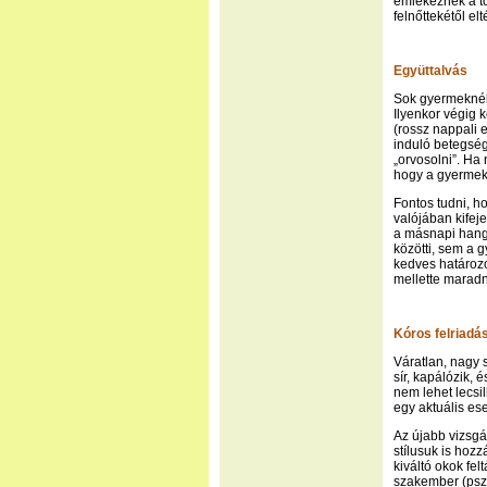
emlékeznek a t
felnőttekétől el
Együttalvás
Sok gyermeknél 
Ilyenkor végig 
(rossz nappali 
induló betegség;
„orvosolni”. Ha
hogy a gyermek,
Fontos tudni, h
valójában kifeje
a másnapi hangu
közötti, sem a 
kedves határozot
mellette maradn
Kóros felriadá
Váratlan, nagy 
sír, kapálózik, 
nem lehet lecsi
egy aktuális es
Az újabb vizsgál
stílusuk is hoz
kiváltó okok fe
szakember (pszi