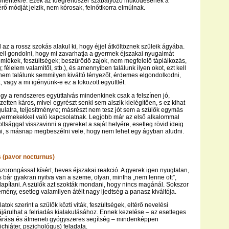
örténtekre. Ezek az idegrendszer szabályozó működésének a
térő módját jelzik, nem kórosak, felnőttkorra elmúlnak.
az a rossz szokás alakul ki, hogy éjjel átköltöznek szüleik ágyába.
kell gondolni, hogy mi zavarhatja a gyermek éjszakai nyugalmát
emlékek, feszültségek; beszűrődő zajok, nem megfelelő táplálkozás,
 félelem valamitől, stb.), és amennyiben találunk ilyen okot, ezt kell
 nem találunk semmilyen kiváltó tényezőt, érdemes elgondolkodni,
 vagy a mi igényünk-e ez a fokozott együttlét.
ogy a rendszeres együttalvás mindenkinek csak a felszínen jó,
zetten káros, mivel egyrészt senki sem alszik kielégítően, s ez kihat
latra, teljesítményre; másrészt nem tesz jót sem a szülők egymás
gyermekekkel való kapcsolatnak. Legjobb már az első alkalommal
tsággal visszavinni a gyereket a saját helyére, esetleg rövid ideig
i, s másnap megbeszélni vele, hogy nem lehet egy ágyban aludni.
s (pavor nocturnus)
szorongással kísért, heves éjszakai reakció. A gyerek igen nyugtalan,
és bár gyakran nyitva van a szeme, olyan, mintha „nem lenne ott”,
llapítani. A szülők azt szokták mondani, hogy nincs magánál. Sokszor
emény, esetleg valamilyen átélt nagy ijedtség a panasz kiváltója.
atok szerint a szülők közti viták, feszültségek, eltérő nevelési
zájárulhat a felriadás kialakulásához. Ennek kezelése – az esetleges
ltárása és átmeneti gyógyszeres segítség – mindenképpen
chiáter, pszichológus) feladata.