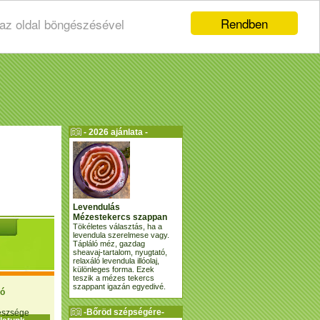
Rendben
 az oldal böngészésével
- 2026 ajánlata -
Levendulás
Mézestekercs szappan
Tökéletes választás, ha a
levendula szerelmese vagy.
Tápláló méz, gazdag
sheavaj-tartalom, nyugtató,
relaxáló levendula illóolaj,
különleges forma. Ezek
teszik a mézes tekercs
szappant igazán egyedivé.
ió
-Bőröd szépségére-
gészsége