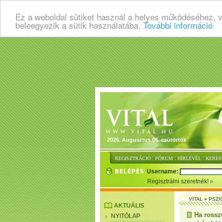
Ez a weboldal sütiket használ a helyes működéséhez, 
beleegyezik a sütik használatába.
További információ
2026. Augusztus 06. csütörtök
:
:
:
REGISZTRÁCIÓ
FÓRUM
HÍRLEVÉL
KERES
Username:
Regisztrálni szeretnék!
VITAL
»
PSZI
AKTUÁLIS
Ha rossz
NYITÓLAP