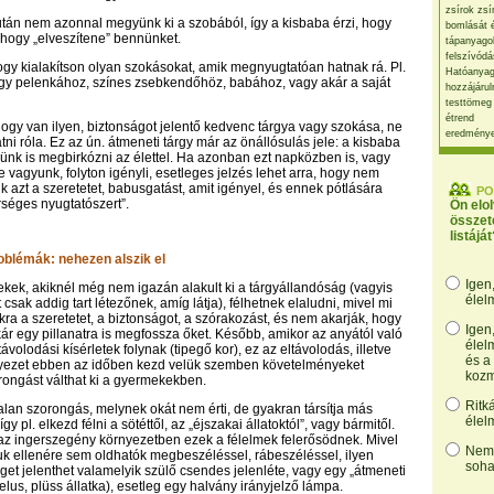
zsírok zsí
 után nem azonnal megyünk ki a szobából, így a kisbaba érzi, hogy
bomlását 
, hogy „elveszítene” bennünket.
tápanyago
felszívódá
ogy kialakítson olyan szokásokat, amik megnyugtatóan hatnak rá. Pl.
Hatóanyag
gy pelenkához, színes zsebkendőhöz, babához, vagy akár a saját
hozzájárul
testtömeg
étrend
 hogy van ilyen, biztonságot jelentő kedvenc tárgya vagy szokása, ne
eredmény
tni róla. Ez az ún. átmeneti tárgy már az önállósulás jele: a kisbaba
lünk is megbirkózni az élettel. Ha azonban ezt napközben is, vagy
e vagyunk, folyton igényli, esetleges jelzés lehet arra, hogy nem
k azt a szeretetet, babusgatást, amit igényel, és ennek pótlására
PO
séges nyugtatószert”.
Ön elo
összet
listáját
roblémák: nehezen alszik el
Igen
ekek, akiknél még nem igazán alakult ki a tárgyállandóság (vagyis
élel
 csak addig tart létezőnek, amíg látja), félhetnek elaludni, mivel mi
kra a szeretetet, a biztonságot, a szórakozást, és nem akarják, hogy
Igen
kár egy pillanatra is megfossza őket. Később, amikor az anyától való
élel
ltávolodási kísérletek folynak (tipegő kor), ez az eltávolodás, illetve
és a
nyezet ebben az időben kezd velük szemben követelményeket
kozm
rongást válthat ki a gyermekekben.
Ritk
talan szorongás, melynek okát nem érti, de gyakran társítja más
élel
y pl. elkezd félni a sötéttől, az „éjszakai állatoktól”, vagy bármitől.
 az ingerszegény környezetben ezek a félelmek felerősödnek. Mivel
Nem,
ltuk ellenére sem oldhatók megbeszéléssel, rábeszéléssel, ilyen
soha
get jelenthet valamelyik szülő csendes jelenléte, vagy egy „átmeneti
elus, plüss állatka), esetleg egy halvány irányjelző lámpa.