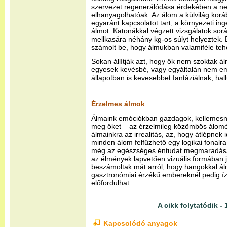
szervezet regenerálódása érdekében a ne
elhanyagolhatóak. Az álom a külvilág koráb
egyaránt kapcsolatot tart, a környezeti ing
álmot. Katonákkal végzett vizsgálatok sorá
mellkasára néhány kg-os súlyt helyeztek.
számolt be, hogy álmukban valamiféle teh
Sokan állítják azt, hogy ők nem szoktak á
egyesek kevésbé, vagy egyáltalán nem em
állapotban is kevesebbet fantáziálnak, hal
Érzelmes álmok
Álmaink emóciókban gazdagok, kellemesne
meg őket – az érzelmileg közömbös álomé
álmainkra az irrealitás, az, hogy átlépnek i
minden álom felfűzhető egy logikai fonalra
még az egészséges éntudat megmaradása.
az élmények lapvetően vizuális formában 
beszámoltak mát arról, hogy hangokkal ál
gasztronómiai érzékű embereknél pedig íz
előfordulhat.
A cikk folytatódik - 
Kapcsolódó anyagok