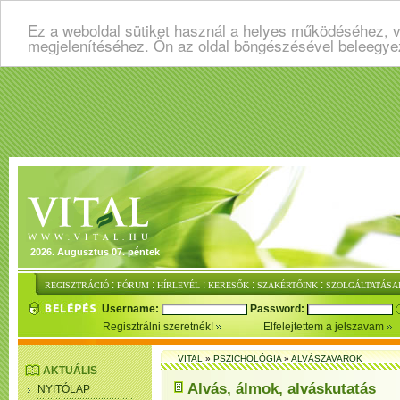
Ez a weboldal sütiket használ a helyes működéséhez, v
megjelenítéséhez. Ön az oldal böngészésével beleegye
2026. Augusztus 07. péntek
:
:
:
:
:
REGISZTRÁCIÓ
FÓRUM
HÍRLEVÉL
KERESŐK
SZAKÉRTŐINK
SZOLGÁLTATÁSA
Username:
Password:
Regisztrálni szeretnék!
Elfelejtettem a jelszavam
VITAL
»
PSZICHOLÓGIA
»
ALVÁSZAVAROK
AKTUÁLIS
Alvás, álmok, alváskutatás
NYITÓLAP