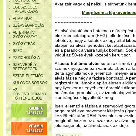
FOGYÓKÚRA
Akár zsír vagy olaj nélkül is süthetünk be
EGÉSZSÉGES
TÁPLÁLKOZÁS
Megnézem a légkeveréses
-----------------------------------------------------
VITAMINOK
-------------------------
SZÉPSÉGÁPOLÁS
Az alváskutatásban hatalmas előrelépést j
ALTERNATÍV
elektroencefalogram (EEG) felfedezése, hi
GYÓGYÁSZAT
lehetővé, hogy a kutatók az agy által kibo
GYÓGYTEÁK
alapján az alvási periódust két alapfázisra
és a paradox alvásra tudják bontani. Sok 
SZEX
végül az 50-es évek közepén került sor.
PSZICHOLÓGIA
A
lassú hullámú alvás
során az izmok eg
SZENVEDÉLY-
szemek nyugalomban vannak. Ebben a fázis
BETEGSÉGEK
delta agyhullámok a jellemzők, melyek ará
SZTÁR-ÉLETMÓDI
alvás fázisa négy alfázisra bontható. A
par
regisztrált hullámok alapján élesen elkülöní
KÜLÖNÖS SORSOK
agy ilyenkor az egyébként ébrenléti állapot
AZ
hullámokat produkálja, az izmok alapvetőe
ORVOSTUDOMÁNY
izomrángások figyelhetők meg.
TÖRTÉNETÉBŐL
Igen jellemző e fázisra a szemgolyó gyor
angol rapid eye movement kifejezés (’gy
kezdőbetűi után REM-fázisnak is nevezik.
meglepő, hiszen ez a szakasz az alvás eg
jelenségének, az álmodásnak az ideje.