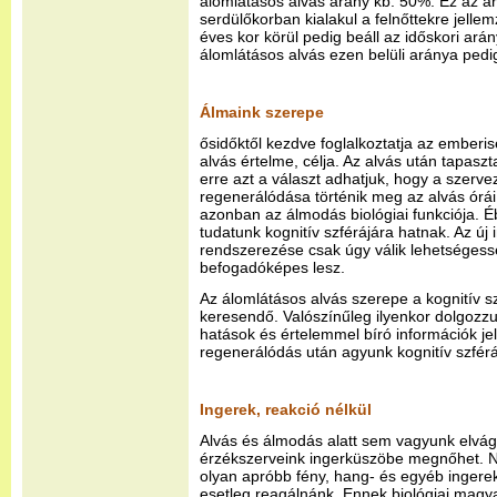
álomlátásos alvás arány kb. 50%. Ez az a
serdülőkorban kialakul a felnőttekre jelle
éves kor körül pedig beáll az időskori ará
álomlátásos alvás ezen belüli aránya ped
Álmaink szerepe
ősidőktől kezdve foglalkoztatja az emberis
alvás értelme, célja. Az alvás után tapaszt
erre azt a választ adhatjuk, hogy a szerv
regenerálódása történik meg az alvás órái
azonban az álmodás biológiai funkciója. Ébr
tudatunk kognitív szférájára hatnak. Az új
rendszerezése csak úgy válik lehetségess
befogadóképes lesz.
Az álomlátásos alvás szerepe a kognitív 
keresendő. Valószínűleg ilyenkor dolgozzuk
hatások és értelemmel bíró információk jel
regenerálódás után agyunk kognitív szférá
Ingerek, reakció nélkül
Alvás és álmodás alatt sem vagyunk elvágv
érzékszerveink ingerküszöbe megnőhet. 
olyan apróbb fény, hang- és egyéb ingerek
esetleg reagálnánk. Ennek biológiai magya