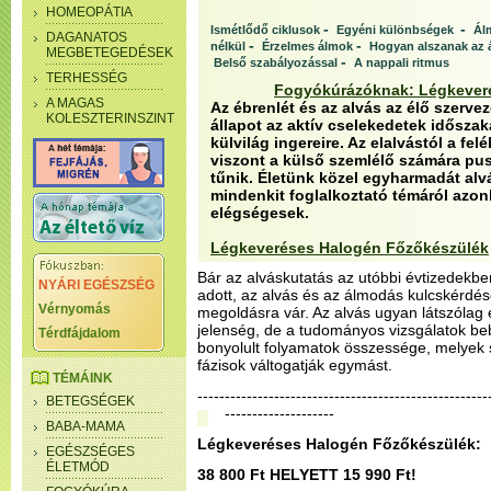
HOMEOPÁTIA
-
-
Ismétlődő ciklusok
Egyéni különbségek
Ál
DAGANATOS
-
-
nélkül
Érzelmes álmok
Hogyan alszanak az 
MEGBETEGEDÉSEK
-
Belső szabályozással
A nappali ritmus
TERHESSÉG
Fogyókúrázóknak: Légkever
A MAGAS
Az ébrenlét és az alvás az élő szervez
KOLESZTERINSZINT
állapot az aktív cselekedetek időszak
külvilág ingereire. Az elalvástól a fe
viszont a külső szemlélő számára pus
tűnik. Életünk közel egyharmadát alvá
mindenkit foglalkoztató témáról az
elégségesek.
Légkeveréses Halogén Főzőkészülék
Bár az alváskutatás az utóbbi évtizedekb
NYÁRI EGÉSZSÉG
adott, az alvás és az álmodás kulcskérdé
Vérnyomás
megoldásra vár. Az alvás ugyan látszólag 
jelenség, de a tudományos vizsgálatok beb
Térdfájdalom
bonyolult folyamatok összessége, melyek 
fázisok váltogatják egymást.
TÉMÁINK
--------------------------------------------------
BETEGSÉGEK
--------------------
BABA-MAMA
Légkeveréses Halogén Főzőkészülék:
EGÉSZSÉGES
ÉLETMÓD
38 800 Ft HELYETT 15 990 Ft!