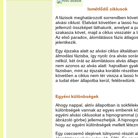
Ismétlődő ciklusok
A fázisok meghatározott sorrendben követi
alvási ciklust. Elalvást követően a lassú hu
jellemző összképet láthatunk, amelyet a p
szakasza követ, majd a ciklus visszatér a 
Az első paradox, álomlátásos fázis átlago
jelentkezik.
Egy éjszaka alatt az alvási ciklus általában
álmodási fázisba, így nyolc óra alvás sorá
nélkül, két órát az álomlátásos alvás állap
nem azonos az alvás alatt: hajnalban gy
fázisban, mint az éjszaka korábbi részében
követően a ciklus nem tér vissza a lassú 
a tudat éber állapotba kerül, felébredünk.
Egyéni különbségek
Ahogy nappal, aktív állapotban is sokfélek
különbségek vannak az egyes emberek közö
egyéni alvási ciklusokat a hipnogrammal (
ábrázoló görbe) jellemezhetjük. A hipnogra
hogy az egyéni különbségek mellett létezne
Egy csecsemő idejének túlnyomó részét alvá