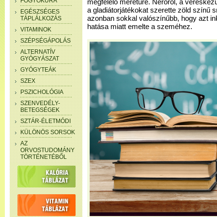
FOGYÓKÚRA
megfelelő méretűre. Néróról, a véreskez
a gladiátorjátékokat szerette zöld színű
EGÉSZSÉGES
azonban sokkal valószínűbb, hogy azt i
TÁPLÁLKOZÁS
hatása miatt emelte a szeméhez.
VITAMINOK
SZÉPSÉGÁPOLÁS
ALTERNATÍV
GYÓGYÁSZAT
GYÓGYTEÁK
SZEX
PSZICHOLÓGIA
SZENVEDÉLY-
BETEGSÉGEK
SZTÁR-ÉLETMÓDI
KÜLÖNÖS SORSOK
AZ
ORVOSTUDOMÁNY
TÖRTÉNETÉBŐL