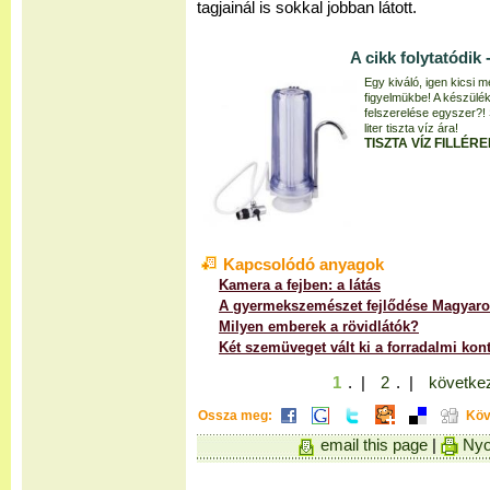
tagjainál is sokkal jobban látott.
A cikk folytatódik -
Egy kiváló, igen kicsi m
figyelmükbe! A készülék
felszerelése egyszer?! S
liter tiszta víz ára!
TISZTA VÍZ FILLÉR
Kapcsolódó anyagok
Kamera a fejben: a látás
A gyermekszemészet fejlődése Magyar
Milyen emberek a rövidlátók?
Két szemüveget vált ki a forradalmi kon
1
. |
2
. |
következ
Ossza meg:
Köv
email this page
|
Nyo