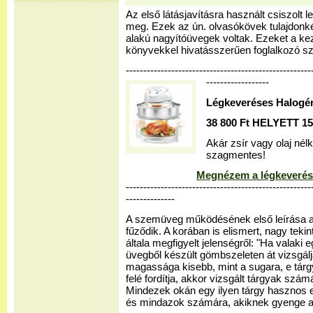
Az első látásjavításra használt csiszolt l
meg. Ezek az ún. olvasókövek tulajdon
alakú nagyítóüvegek voltak. Ezeket a ke
könyvekkel hivatásszerűen foglalkozó s
-------------------------------------------------
------------------
Légkeveréses Halogé
38 800 Ft HELYETT 15 
Akár zsír vagy olaj nél
szagmentes!
Megnézem a légkeverés
-----------------------------------------------------
--------------
A szemüveg működésének első leírása 
fűződik. A korában is elismert, nagy tekin
általa megfigyelt jelenségről: "Ha valaki 
üvegből készült gömbszeleten át vizsgál
magassága kisebb, mint a sugara, e tárg
felé fordítja, akkor vizsgált tárgyak s
Mindezek okán egy ilyen tárgy hasznos 
és mindazok számára, akiknek gyenge a 