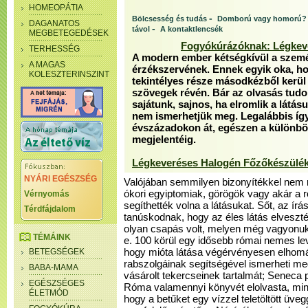
HOMEOPÁTIA
-
Bölcsesség és tudás
Domború vagy homorú?
DAGANATOS
-
távol
A kontaktlencsék
MEGBETEGEDÉSEK
Fogyókúrázóknak: Légkev
TERHESSÉG
A modern ember kétségkívül a szemét
A MAGAS
érzékszervének. Ennek egyik oka, ho
KOLESZTERINSZINT
tekintélyes része másodkézből kerül 
szövegek révén. Bár az olvasás tud
sajátunk, sajnos, ha elromlik a látás
nem ismerhetjük meg. Legalábbis így
évszázadokon át, egészen a különbö
megjelentéig.
Légkeveréses Halogén Főzőkészülé
NYÁRI EGÉSZSÉG
Valójában semmilyen bizonyítékkel nem 
ókori egyiptomiak, görögök vagy akár a 
Vérnyomás
segíthették volna a látásukat. Sőt, az írá
Térdfájdalom
tanúskodnak, hogy az éles látás elvesz
olyan csapás volt, melyen még vagyonuk 
TÉMÁINK
e. 100 körül egy idősebb római nemes le
BETEGSÉGEK
hogy mióta látása végérvényesen elhomá
rabszolgáinak segítségével ismerheti m
BABA-MAMA
vásárolt tekercseinek tartalmát; Seneca pe
EGÉSZSÉGES
Róma valamennyi könyvét elolvasta, min
ÉLETMÓD
hogy a betűket egy vízzel teletöltött üve