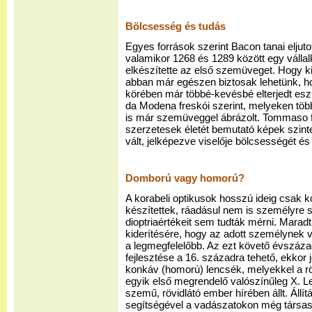
Bölcsesség és tudás
Egyes források szerint Bacon tanai eljutot
valamikor 1268 és 1289 között egy váll
elkészítette az első szemüveget. Hogy ki 
abban már egészen biztosak lehetünk, h
körében már többé-kevésbé elterjedt es
da Modena freskói szerint, melyeken töb
is már szemüveggel ábrázolt. Tommaso 
szerzetesek életét bemutató képek szint
vált, jelképezve viselője bölcsességét és
Domború vagy homorú?
A korabeli optikusok hosszú ideig csak 
készítettek, ráadásul nem is személyre 
dioptriaértékeit sem tudták mérni. Marad
kiderítésére, hogy az adott személynek 
a legmegfelelőbb. Az ezt követő évszáza
fejlesztése a 16. századra tehető, ekkor
konkáv (homorú) lencsék, melyekkel a rövi
egyik első megrendelő valószínűleg X. Le
szemű, rövidlátó ember hírében állt. Állít
segítségével a vadászatokon még társ