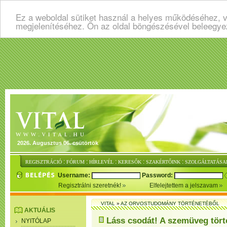
Ez a weboldal sütiket használ a helyes működéséhez, v
megjelenítéséhez. Ön az oldal böngészésével beleegye
2026. Augusztus 06. csütörtök
:
:
:
:
:
REGISZTRÁCIÓ
FÓRUM
HÍRLEVÉL
KERESŐK
SZAKÉRTŐINK
SZOLGÁLTATÁSA
Username:
Password:
Regisztrálni szeretnék!
Elfelejtettem a jelszavam
VITAL
»
AZ ORVOSTUDOMÁNY TÖRTÉNETÉBŐL
AKTUÁLIS
Láss csodát! A szemüveg tört
NYITÓLAP