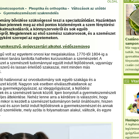
Ajánl
OLDAL
-
-
tünetcsoportok
Pleoptika és orthoptika
Változások az utóbbi
-
Gyermekszemészeti szakrendelés
mány bővülése szükségessé teszi a specializálódást. Hazánkban
adban jelennek meg az első pontos közlemények a szem fénytörési
 alkalmazkodásról, a könnyszervekről és sok egyéb
gről. Megjelennek az első szemész szakorvosok, és a szemészet
rgyként szerepel az egyetemeken.
Csaláno
sampon
umikesztyű, gyógyszertári alkohol, védőszemüveg
Már nagya
tudták, ho
gű volt az egyetemi orvosi kar megalakulása. 1770-től 1804-ig a
gyorsabban
kori tanára tanította hathetes kurzusokban a szemészetet. A
fényesebb
et a szemészeti tudománnyal együtt indult fejlődésnek, ugyanúgy
csalán csö
szerű és lassan érlelődő szakaszai, mint minden más
zsírosságá
.
ó határvonal az orvostudomány sok egyéb szakága és a
Vital 
et között. Nagyon sok esetben elválaszthatatlanok az
a gyermekgyógyászat, az ideggyógyászat, a fejlődési
k és a szemészeti tanok között. Igen bonyolult a gyermekszemészeti
ljes áttekintése. Nehéz lenne arra a kérdésre is válaszolni, hogy
mikor is kezdett a szemészet tudományon belül önállósulni, hiszen
val és azon belül indult fejlődésnek a gyermekszemészet és annak
 szemlélete, mely azóta is folyamatosan alakul, változik, és egyre
.
Haslapos
A legillat
legízletes
gyógyfűve
együttesen