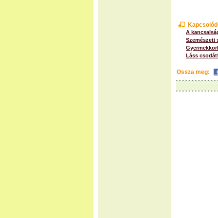
Kapcsolód
A kancsalsá
Szemészeti 
Gyermekkorb
Láss csodát
Ossza meg: