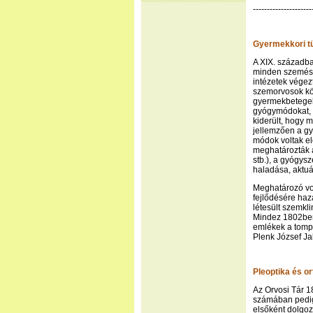
---------------------
Gyermekkori t
A XIX. századba
minden szemész 
intézetek vége
szemorvosok köz
gyermekbetegekk
gyógymódokat, 
kiderült, hogy 
jellemzően a g
módok voltak el
meghatározták a
stb.), a gyógys
haladása, aktuál
Meghatározó vo
fejlődésére haz
létesült szemkli
Mindez 1802ben 
emlékek a tompa
Plenk József J
Pleoptika és or
Az Orvosi Tár 1
számában pedig
elsőként dolgoz