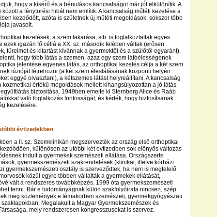
djuk, hogy a kísérő és a bénulásos kancsalságot már jól elkülönítik. A
 között a fénytörési hibát nem említik. A kancsalság műtéti kezelése a
elében kezdődött, azóta is születnek új műtéti megoldások, sokszor több
ója javasolt.
thoptikai kezelések, a szem takarása, stb. is foglalkoztattak egyes
 ezek igazán fő céllá a XX. sz. második felében váltak (erősen
, türelmet és kitartást kívánnak a gyermektől és a szülőtől egyaránt).
 jelenti, hogy több látás a szemen, azaz egy szem látóélességének
hoptika jelentése egyenes látás, az orthoptikai kezelés célja a két szem
inek fúzióját létrehozni (a két szem éleslátásának központi helyén
ket eggyé olvasztani), a kétszemes látást helyreállítani. A kancsalság
a kozmetikai értékű megoldások mellett kihangsúlyozottan a jó látás
együttlátás biztosítása. 1949ben emelte ki Sternberg Alice és Raáb
átókkal való foglalkozás fontosságát, és kérték, hogy biztosítsanak
ég kezelésére.
utóbbi évtizedekben
ben a II. sz. Szemklinikán megszervezték az ország első orthoptikai
l kezdődően, különösen az utóbbi két évtizedben sok előnyös változás
jlődésnek indult a gyermekek szemészeti ellátása. Országszerte
omások, gyermekszemészeti szakrendelések (klinikai, illetve kórházi
házi gyermekszemészeti osztály is szerveződtek, ha nem is megfelelő
orvosok közül egyre többen vállalták a gyermekek ellátását,
ővé vált a rendszeres továbbképzés. 1999 óta gyermekszemészeti
lehet tenni. Bár e tudományágnak külön szakfolyóirata nincsen, szép
ek meg közlemények e témakörben szemészeti, gyermekgyógyászati
i szaklapokban. Megalakult a Magyar Gyermekszemészek és
Társasága, mely rendszeresen kongresszusokat is szervez.