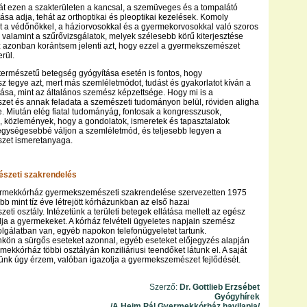
t ezen a szakterületen a kancsal, a szemüveges és a tompalátó
ása adja, tehát az orthoptikai és pleoptikai kezelések. Komoly
nt a védőnőkkel, a háziorvosokkal és a gyermekorvosokkal való szoros
valamint a szűrővizsgálatok, melyek szélesebb körű kiterjesztése
z azonban korántsem jelenti azt, hogy ezzel a gyermekszemészet
rül.
ermészetű betegség gyógyítása esetén is fontos, hogy
tegye azt, mert más szemléletmódot, tudást és gyakorlatot kíván a
ása, mint az általános szemész képzettsége. Hogy mi is a
et és annak feladata a szemészeti tudományon belül, röviden aligha
e. Miután elég fiatal tudományág, fontosak a kongresszusok,
 közlemények, hogy a gondolatok, ismeretek és tapasztalatok
egységesebbé váljon a szemléletmód, és teljesebb legyen a
zet ismeretanyaga.
zeti szakrendelés
rmekkórház gyermekszemészeti szakrendelése szervezetten 1975
bb mint tíz éve létrejött kórházunkban az első hazai
ti osztály. Intézetünk a területi betegek ellátása mellett az egész
ja a gyermekeket. A kórház felvételi ügyeletes napjain szemész
olgálatban van, egyéb napokon telefonügyeletet tartunk.
kön a sürgős eseteket azonnal, egyéb eseteket előjegyzés alapján
mekkórház többi osztályán konziliáriusi teendőket látunk el. A saját
tünk úgy érzem, valóban igazolja a gyermekszemészet fejlődését.
Szerző:
Dr. Gottlieb Erzsébet
Gyógyhírek
/A Heim Pál Gyermekkórház havilapja/