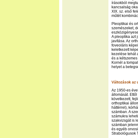
írásokból megtu
kancsalság okai
XIX. sz. első f
műtét kombináci
Pleoptikai és or
szemészeket, de
eszközigényesek
A pleoptika azt
javítása. Az ort
foveoláris képe
keletkezett képe
kezelése tehát 
és a kétszemes 
Kornél a tompal
helyet a betegs
Változások az 
Az 1950-es évek
állomását. Ettő
következett, fe
orthoptikai áll
háttérrel), kór
számban. A szem
számukra lehet
szakvizsgát is 
számban jelenn
és egyéb orvos
Strabológusok 