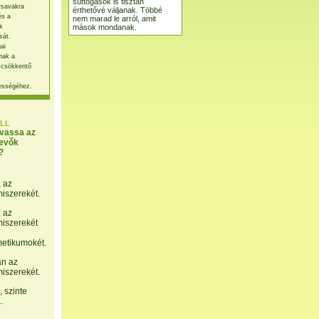
suttogások is tisztán
rsavakra
érthetővé váljanak. Többé
és a
nem marad le arról, amit
mások mondanak.
k
sát.
ai
nak a
 csökkentő
ességéhez.
LL
lvassa az
evők
?
, az
miszerekét.
, az
miszerekét
etikumokét.
án az
miszerekét.
 szinte
.