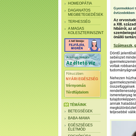
HOMEOPÁTIA
Gyermekkori 
DAGANATOS
évtizedekben
MEGBETEGEDÉSEK
Az orvostudo
TERHESSÉG
a XIII. száz
A MAGAS
hibáiról, az
KOLESZTERINSZINT
szembetegsé
önálló tantá
Szájmaszk, g
Döntő jelentősé
sebészet minden
gyermekszemész
voltak robbanás
tudományágnak
Nehezen húzhat
NYÁRI EGÉSZSÉG
gyermekszemész
Vérnyomás
összefüggések 
rendellenessége
Térdfájdalom
ismeretanyag te
tulajdonképpen 
annak haladásá
TÉMÁINK
megkülönböztető
BETEGSÉGEK
teljesebbé válik
BABA-MAMA
EGÉSZSÉGES
ÉLETMÓD