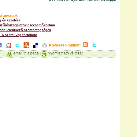
ó anyagok
g és kezelése
szűrővizsgálatok csecsemőkorban
an jelentkező szembetegségek
! A szemüveg története
Kövessen minket:
email this page
|
Nyomtatható változat