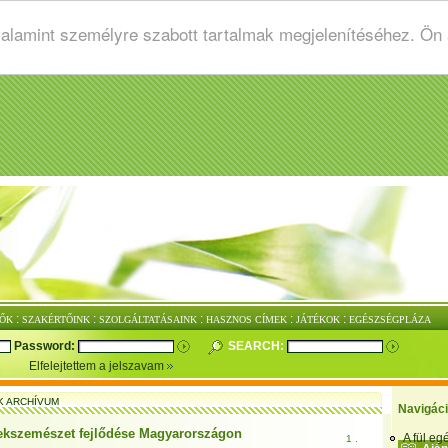
valamint személyre szabott tartalmak megjelenítéséhez. Ön
:
:
:
:
:
ŐK
SZAKÉRTŐINK
SZOLGÁLTATÁSAINK
HASZNOS CÍMEK
JÁTÉKOK
EGÉSZSÉGPLÁZA
Password:
SEARCH:
Elfelejtettem a jelszavam
K ARCHÍVUM
Navigác
kszemészet fejlődése Magyarországon
A fül e
1 .