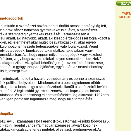
------------------------------------------------------------------------------------------
TART
MEGOS
ünetcsoportok
n, miután a szemészet hazánkban is önálló orvostudományi ág lett,
a praxisához tartozóan gyermekeket is ellátott, a szemészeti
zték a szembeteg gyermekek kezelését. Természetesen a
ül akadt, aki nagyobb, akadt, aki kisebb érdeklődéssel foglalkozott a
el, ez jelenthetett akár műtéti beavatkozásokat, akár egyéb
különböző természetű betegségekkel való foglalkozást. Végül
mely betegségek, tünetcsoportok mutatkoznak gyakran vagy
yermekkorban. Azt, hogy éppen milyen betegségek vagy kezelési
őtérben, vagy hogy az említetteket milyen sorrendben fedezték fel,
 diagnosztikai, vizsgálati tehetőségek (pl. szemtükör felfedezése,
zertan és a gyógyszeripar fejlődése, egyáltalán az orvostudomány
is fejfettségi foka.
lt mindezek mellett a hazai orvostudomány és benne a szemészet
ánk politikai helyzete is. Mindenesetre a pesti egyetemen előbb
nika, mint a bécsin, így a szemészetnek sikerült a sebészetről leválnia.
történt. A legkorábbi gyermekszemészettel kapcsolatos írásos
látással és a kancsalság ellenes műtétekkel foglalkoznak. 1797ben
akab igen pontosan fogalmazza meg, hogy mi a tompalátás.
thoptika
841. évi 3. számában Flór Ferenc (Rókus Kórház későbbi főorvosa) 5.
 Fabini Teophil János ("a magyar szemészet atyja") közölnek
atokat kancsalság ellenes műtétekről és azok eredményeiről. Az