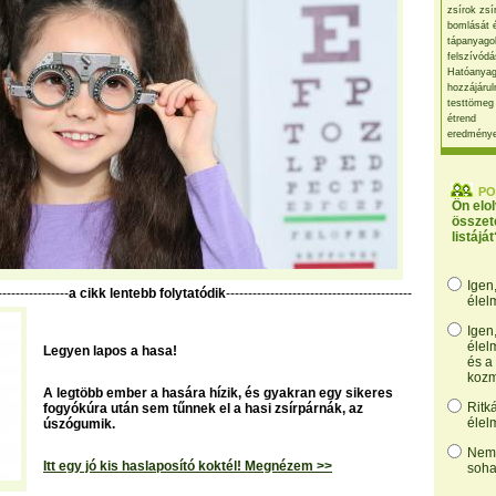
zsírok zsí
bomlását 
tápanyago
felszívódá
Hatóanyag
hozzájárul
testtömeg
étrend
eredmény
PO
Ön elo
összet
listáját
Igen
----------------
a cikk lentebb folytatódik
------------------------------------------
élel
Igen
élel
Legyen lapos a hasa!
és a
kozm
A legtöbb ember a hasára hízik, és gyakran egy sikeres
Ritk
fogyókúra után sem tűnnek el a hasi zsírpárnák, az
élel
úszógumik.
Nem,
Itt egy jó kis haslaposító koktél! Megnézem >>
soha