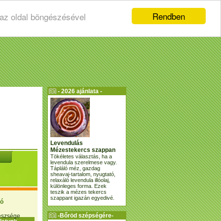
Rendben
 az oldal böngészésével
- 2026 ajánlata -
Levendulás
Mézestekercs szappan
Tökéletes választás, ha a
levendula szerelmese vagy.
Tápláló méz, gazdag
sheavaj-tartalom, nyugtató,
relaxáló levendula illóolaj,
különleges forma. Ezek
teszik a mézes tekercs
szappant igazán egyedivé.
ió
-Bőröd szépségére-
gészsége