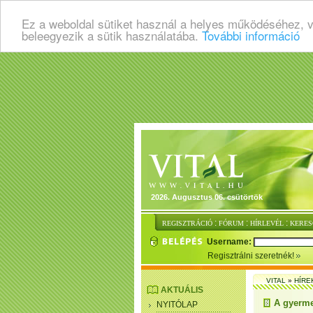
Ez a weboldal sütiket használ a helyes működéséhez, 
beleegyezik a sütik használatába.
További információ
2026. Augusztus 06. csütörtök
:
:
:
REGISZTRÁCIÓ
FÓRUM
HÍRLEVÉL
KERES
Username:
Regisztrálni szeretnék!
VITAL
»
HÍRE
AKTUÁLIS
A gyerme
NYITÓLAP