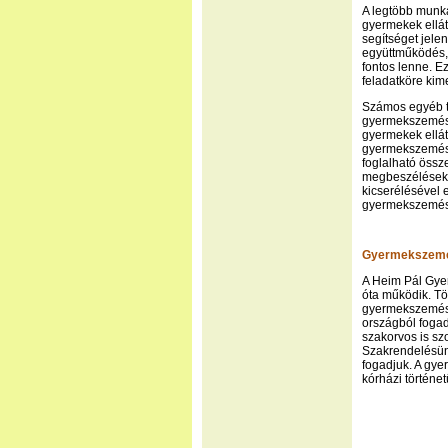
A legtöbb munká
gyermekek ellát
segítséget jele
együttműködés, 
fontos lenne. E
feladatköre kime
Számos egyéb t
gyermekszemész 
gyermekek ellát
gyermekszemész
foglalható össz
megbeszélések,
kicserélésével 
gyermekszemés
Gyermekszemés
A Heim Pál Gye
óta működik. Tö
gyermekszemésze
országból fogad
szakorvos is sz
Szakrendelésün
fogadjuk. A gyer
kórházi történe